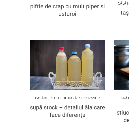
CĂLĂT
piftie de crap cu mult piper și
taș
usturoi
PASĂRE
,
REȚETE DE BAZĂ
/
05/07/2017
GRĂ
supă stock – detaliul ăla care
știuc
face diferența
de