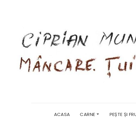
ACASA
CARNE
PEȘTE ȘI F