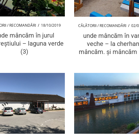
ORII / RECOMANDĂRI
/
18/10/2019
CĂLĂTORII / RECOMANDĂRI
/
02/
nde mâncăm în jurul
unde mâncăm în v
eștiului – laguna verde
veche – la cherha
(3)
mâncăm. și mâncăm 