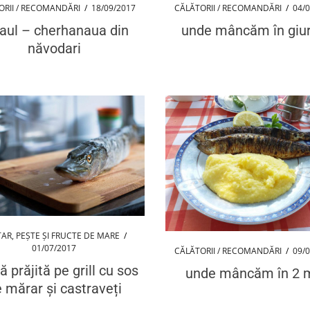
ORII / RECOMANDĂRI
/
18/09/2017
CĂLĂTORII / RECOMANDĂRI
/
04/
aul – cherhanaua din
unde mâncăm în giur
năvodari
TAR
,
PEȘTE ȘI FRUCTE DE MARE
/
01/07/2017
CĂLĂTORII / RECOMANDĂRI
/
09/
ă prăjită pe grill cu sos
unde mâncăm în 2 
 mărar și castraveți