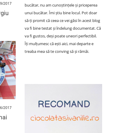
09/2017
bucătar, nu am cunoștințele și priceperea
giu
unui bucătar. Îmi știu bine locul. Pot doar
să-ți promit că ceea ce vei găsi în acest blog
va fi bine testat și îndelung documentat. Că
va fi gustos, deși poate uneori perfectibil.
Îți mulțumesc că ești aici, mai departe e
treaba mea să te conving să și rămâi.
06/2017
mai