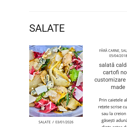
SALATE
FĂRĂ CARNE
,
SA
05/04/201
salată cal
cartofi no
customizar
made
Prin caietele a
rețete scrise c
sau la creion
găsești adună
SALATE
/
03/01/2026