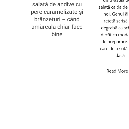
dintr-astea d
salată de andive cu
salată caldă de 
pere caramelizate și
noi. Genul ăl
brânzeturi – când
rețetă scrisă
amăreala chiar face
degrabă ca s
bine
decât ca moda
de preparare. 
care de o sută 
dacă
Read Mor