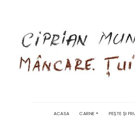
ACASA
CARNE
PEȘTE ȘI F