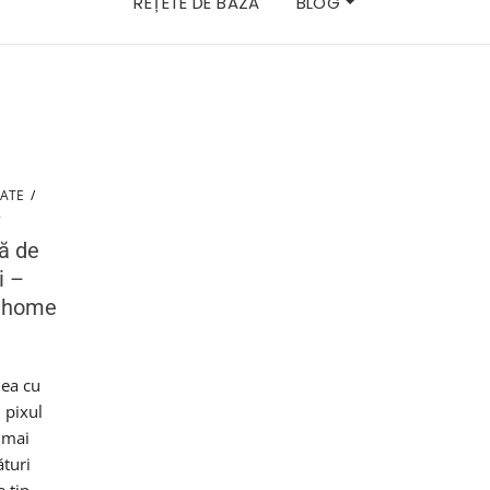
REȚETE DE BAZĂ
BLOG
LATE
/
8
dă de
i –
e home
lea cu
u pixul
 mai
turi