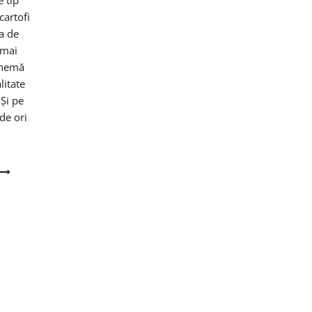
e tip
cartofi
a de
 mai
chemă
litate
Și pe
de ori
e