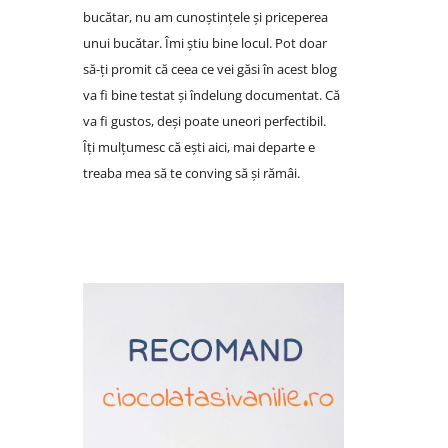
bucătar, nu am cunoștințele și priceperea
unui bucătar. Îmi știu bine locul. Pot doar
să-ți promit că ceea ce vei găsi în acest blog
va fi bine testat și îndelung documentat. Că
va fi gustos, deși poate uneori perfectibil.
Îți mulțumesc că ești aici, mai departe e
treaba mea să te conving să și rămâi.