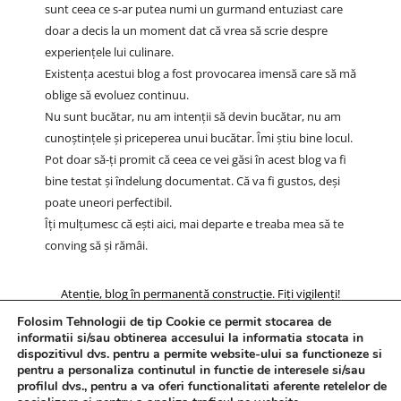
sunt ceea ce s-ar putea numi un gurmand entuziast care
doar a decis la un moment dat că vrea să scrie despre
experiențele lui culinare.
Existența acestui blog a fost provocarea imensă care să mă
oblige să evoluez continuu.
Nu sunt bucătar, nu am intenții să devin bucătar, nu am
cunoștințele și priceperea unui bucătar. Îmi știu bine locul.
Pot doar să-ți promit că ceea ce vei găsi în acest blog va fi
bine testat și îndelung documentat. Că va fi gustos, deși
poate uneori perfectibil.
Îți mulțumesc că ești aici, mai departe e treaba mea să te
conving să și rămâi.
Atenție, blog în permanentă construcție. Fiți vigilenți!
Folosim Tehnologii de tip Cookie ce permit stocarea de
informatii si/sau obtinerea accesului la informatia stocata in
dispozitivul dvs. pentru a permite website-ului sa functioneze si
pentru a personaliza continutul in functie de interesele si/sau
profilul dvs., pentru a va oferi functionalitati aferente retelelor de