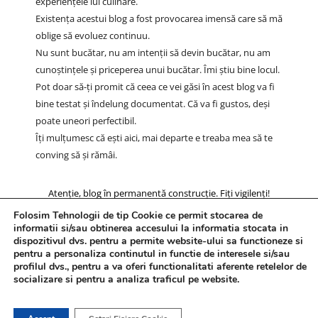
experiențele lui culinare.
Existența acestui blog a fost provocarea imensă care să mă
oblige să evoluez continuu.
Nu sunt bucătar, nu am intenții să devin bucătar, nu am
cunoștințele și priceperea unui bucătar. Îmi știu bine locul.
Pot doar să-ți promit că ceea ce vei găsi în acest blog va fi
bine testat și îndelung documentat. Că va fi gustos, deși
poate uneori perfectibil.
Îți mulțumesc că ești aici, mai departe e treaba mea să te
conving să și rămâi.
Atenție, blog în permanentă construcție. Fiți vigilenți!
Folosim Tehnologii de tip Cookie ce permit stocarea de
informatii si/sau obtinerea accesului la informatia stocata in
dispozitivul dvs. pentru a permite website-ului sa functioneze si
pentru a personaliza continutul in functie de interesele si/sau
profilul dvs., pentru a va oferi functionalitati aferente retelelor de
socializare si pentru a analiza traficul pe website.