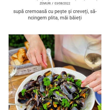
ZEMURI
/
03/08/2022
supă cremoasă cu pește și creveți, să-
ncingem plita, măi băieți