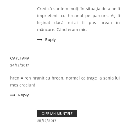
Cred că suntem mulți în situația de a ne fi
împrietenit cu hreanul pe parcurs. Aș fi
leșinat dacă mi-ai fi pus hrean în
mâncare. Când eram mic.
Reply
CAYETANA
24/12/2017
hren = ren hranit cu hrean. normal ca trage la sania lui
mos craciun!
Reply
CIPRIAN MUNTELE
25/12/2017