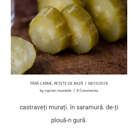
FĂRĂ CARNE
,
REȚETE DE BAZĂ
/
08/10/2018
by
ciprian muntele
/
4 Comments
castraveți murați. în saramură. de-ți
plouă-n gură.