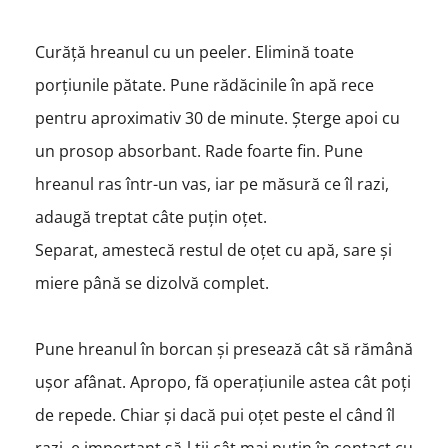
Curăță hreanul cu un peeler. Elimină toate
porțiunile pătate. Pune rădăcinile în apă rece
pentru aproximativ 30 de minute.
Șterge apoi cu
un prosop absorbant.
Rade foarte fin. Pune
hreanul ras într-un vas, iar pe măsură ce îl razi,
adaugă treptat câte puțin oțet.
Separat, amestecă restul de oțet cu apă, sare și
miere până se dizolvă complet.
Pune hreanul în borcan și presează cât să rămână
ușor afânat. Apropo, fă operațiunile astea cât poți
de repede. Chiar și dacă pui oțet peste el când îl