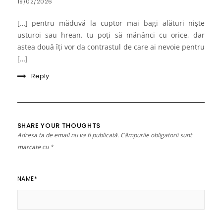
19/02/2026
[…] pentru măduvă la cuptor mai bagi alături niște
usturoi sau hrean. tu poți să mănânci cu orice, dar
astea două îți vor da contrastul de care ai nevoie pentru
[…]
Reply
SHARE YOUR THOUGHTS
Adresa ta de email nu va fi publicată.
Câmpurile obligatorii sunt
marcate cu
*
NAME
*