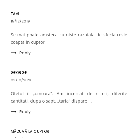
TAVI
15/12/2019
Se mai poate amsteca cu niste razuiala de sfecla rosie
coapta in cuptor
Reply
GEORGE
09/10/2020
Otetul il „omoara”. Am incercat de n ori, diferite
cantitati, dupa o sapt. „taria” dispare …
Reply
MĂDUVĂ LA CUPTOR