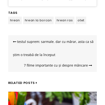
TAGS
hrean
hrean la borcan
hrean ras
otet
Navigare
în
testul suprem: sarmale. dar cu mărar, asta ca să
articole
știm o treabă de la început
7 filme importante cu și despre mâncare
RELATED POSTS