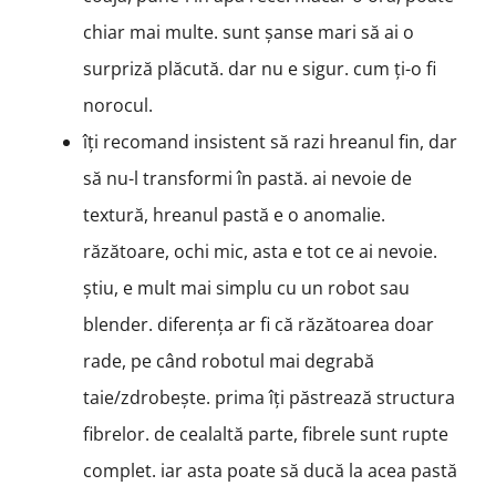
chiar mai multe. sunt șanse mari să ai o
surpriză plăcută. dar nu e sigur. cum ți-o fi
norocul.
îți recomand insistent să razi hreanul fin, dar
să nu-l transformi în pastă. ai nevoie de
textură, hreanul pastă e o anomalie.
răzătoare, ochi mic, asta e tot ce ai nevoie.
știu, e mult mai simplu cu un robot sau
blender. diferența ar fi că răzătoarea doar
rade, pe când robotul mai degrabă
taie/zdrobește. prima îți păstrează structura
fibrelor. de cealaltă parte, fibrele sunt rupte
complet. iar asta poate să ducă la acea pastă