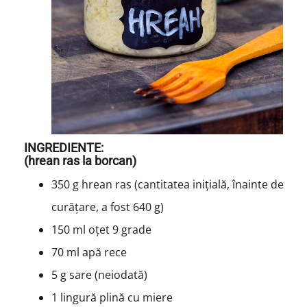
INGREDIENTE:
(hrean ras la borcan)
350 g hrean ras (cantitatea inițială, înainte de
curățare, a fost 640 g)
150 ml oțet 9 grade
70 ml apă rece
5 g sare (neiodată)
1 lingură plină cu miere