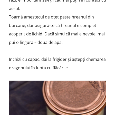
razi, e important să-l ții cât mai puțin în contact cu
aerul.
Toarnă amestecul de oțet peste hreanul din
borcane, dar asigură-te că hreanul e complet
acoperit de lichid. Dacă simți că mai e nevoie, mai
pui o lingură – două de apă.
Închizi cu capac, dai la frigider și aștepți chemarea
dragonului în lupta cu flăcările.