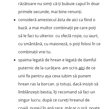
răzătoare nu simți că-ți bubuie capul în doar
primele secunde, mai bine renunți.
consideră amestecul ăsta de aici ca fiind o
bază. a mai multor combinații pe care poți
să le faci tu ulterior. cu sfeclă roșie, cu iaurt,
cu smântână, cu maioneză, o poți folosi în ce
combinații vrei tu.
spaima legată de hrean e legată de damful
puternic de la curățare. am scris
aici
de ce
unii fix pentru așa ceva iubim să punem
hrean ras la borcan. și totuși, dacă insiști să
îmblânzești bestia, îți recomand să faci un
singur lucru. după ce cureți hreanul de
coajă, pune-l în apă rece. măcar o oră, poate