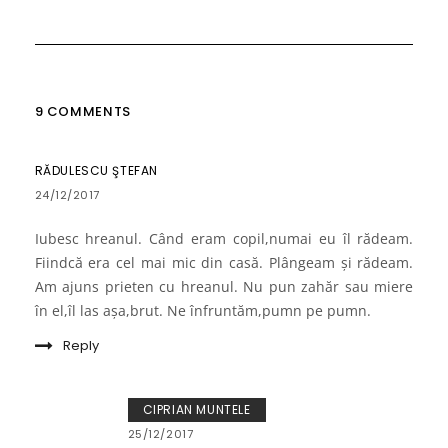
9 COMMENTS
RĂDULESCU ŞTEFAN
24/12/2017
Iubesc hreanul. Când eram copil,numai eu îl rădeam.
Fiindcă era cel mai mic din casă. Plângeam şi rădeam.
Am ajuns prieten cu hreanul. Nu pun zahăr sau miere
în el,îl las aşa,brut. Ne înfruntăm,pumn pe pumn.
Reply
CIPRIAN MUNTELE
25/12/2017