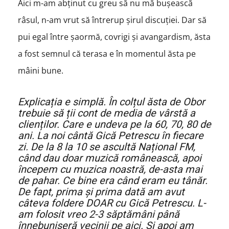
Aici m-am abținut cu greu să nu mă bușească
râsul, n-am vrut să întrerup șirul discuției. Dar să
pui egal între șaormă, covrigi și avangardism, ăsta
a fost semnul că terasa e în momentul ăsta pe
mâini bune.
Explicația e simplă. În colțul ăsta de Obor
trebuie să ții cont de media de vârstă a
clienților. Care e undeva pe la 60, 70, 80 de
ani. La noi cântă Gică Petrescu în fiecare
zi. De la 8 la 10 se ascultă Național FM,
când dau doar muzică românească, apoi
începem cu muzica noastră, de-asta mai
de pahar. Ce bine era când eram eu tânăr.
De fapt, prima și prima dată am avut
câteva foldere DOAR cu Gică Petrescu. L-
am folosit vreo 2-3 săptămâni până
înnebuniseră vecinii pe aici. Și apoi am