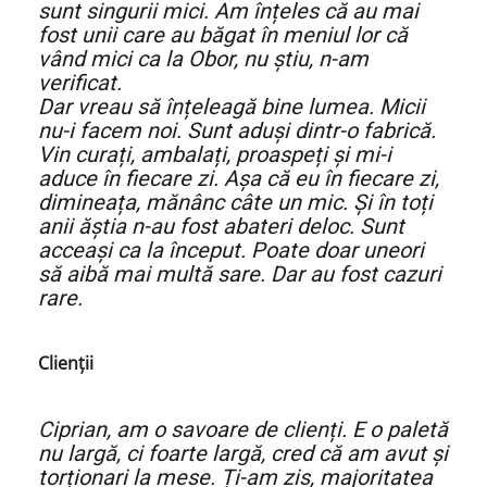
sunt singurii mici. Am înțeles că au mai
fost unii care au băgat în meniul lor că
vând mici ca la Obor, nu știu, n-am
verificat.
Dar vreau să înțeleagă bine lumea. Micii
nu-i facem noi. Sunt aduși dintr-o fabrică.
Vin curați, ambalați, proaspeți și mi-i
aduce în fiecare zi. Așa că eu în fiecare zi,
dimineața, mănânc câte un mic. Și în toți
anii ăștia n-au fost abateri deloc. Sunt
acceași ca la început. Poate doar uneori
să aibă mai multă sare. Dar au fost cazuri
rare.
Clienții
Ciprian, am o savoare de clienți. E o paletă
nu largă, ci foarte largă, cred că am avut și
torționari la mese. Ți-am zis, majoritatea