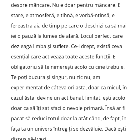
despre mâncare. Nu e doar pentru mâncare. E
stare, e atmosferă, e tihnă, e vorbă-ntinsă, e
fereastra aia de timp pe care o deschizi ca să mai
iei o pauză la lumea de afară. Locul perfect care
dezleagă limba și suflete. Ce-i drept, există ceva
esențial care activează toate aceste funcții. E
obligatoriu să te nimerești acolo cu cine trebuie.
Te poți bucura și singur, nu zic nu, am
experimentat de câteva ori asta, doar că micul, în
cazul ăsta, devine un act banal, limitat, ești acolo
doar ca să îți satisfaci o nevoie primară. Însă ar fi
păcat să reduci totul doar la atât când, de fapt, în
fața ta un univers întreg ți se dezvăluie. Dacă ești
dispus să-l vezi.