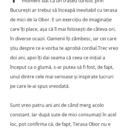
moment dat că un traseu turistic prin
București ar trebui să înceapă inevitabil cu terasa
de mici de la Obor. E un exercițiu de imaginație
care îți place, așa că îl mai folosești de câteva ori,
în diverse ocazii. Oamenii îți zâmbesc, iar cei care
știu despre ce e vorba te aprobă cordial.Trec vreo
doi ani, apoi îți dai seama că ceea ce iniţial a
început ca o glumă, s-ar putea să fi fost, de fapt,
unul dintre cele mai serioase și inspirate lucruri
pe care le-ai spus vreodată.
Sunt vreo patru ani ani de când merg acolo
constant. Iar după sute de mici consumați în acel
loc, pot confirma că, de fapt, Terasa Obor nu e