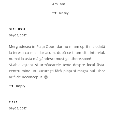
Am, am.
Reply
SLASHDOT
09/03/2017
Merg adesea în Piaţa Obor, dar nu m-am oprit niciodată
la teresa cu mici. Iar acum, după ce ţi-am citit interviul,
numai la asta mă gândesc: must.get.there.soon!
Şi-abia aştept şi următoarele texte despre locul ăsta.
Pentru mine un Bucureşti fără piaţa şi magazinul Obor
ar fi de neconceput. 🙂
Reply
CATA
09/03/2017