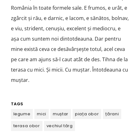
România în toate formele sale. E frumos, e urât, e
zgârcit și rău, e darnic, e lacom, e sănătos, bolnav,
e viu, strident, cenușiu, excelent și mediocru, e
așa cum suntem noi dintotdeauna. Dar pentru
mine există ceva ce desăvârșește totul, acel ceva
pe care am ajuns să-l caut atât de des. Tihna de la
terasa cu mici. Și micii. Cu muștar. Întotdeauna cu
muștar.
TAGS
legume
mici
muștar
piața obor
țărani
terasa obor
vechiul târg