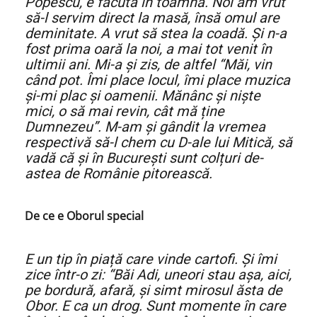
Popescu, e făcută în toamnă. Noi am vrut
să-l servim direct la masă, însă omul are
deminitate. A vrut să stea la coadă. Și n-a
fost prima oară la noi, a mai tot venit în
ultimii ani. Mi-a și zis, de altfel “Măi, vin
când pot. Îmi place locul, îmi place muzica
și-mi plac și oamenii. Mănânc și niște
mici, o să mai revin, cât mă ține
Dumnezeu”. M-am și gândit la vremea
respectivă să-l chem cu D-ale lui Mitică, să
vadă că și în București sunt colțuri de-
astea de Românie pitorească.
De ce e Oborul special
E un tip în piață care vinde cartofi. Și îmi
zice într-o zi: “Băi Adi, uneori stau așa, aici,
pe bordură, afară, și simt mirosul ăsta de
Obor. E ca un drog. Sunt momente în care