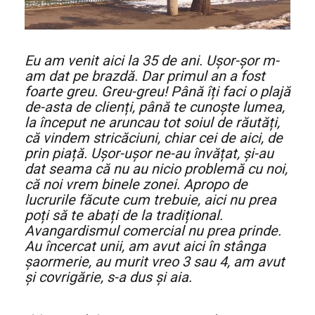
Eu am venit aici la 35 de ani. Ușor-șor m-
am dat pe brazdă. Dar primul an a fost
foarte greu. Greu-greu! Până îți faci o plajă
de-asta de clienți, până te cunoște lumea,
la început ne aruncau tot soiul de răutăți,
că vindem stricăciuni, chiar cei de aici, de
prin piață. Ușor-ușor ne-au învățat, și-au
dat seama că nu au nicio problemă cu noi,
că noi vrem binele zonei. Apropo de
lucrurile făcute cum trebuie, aici nu prea
poți să te abați de la tradițional.
Avangardismul comercial nu prea prinde.
Au încercat unii, am avut aici în stânga
șaormerie, au murit vreo 3 sau 4, am avut
și covrigărie, s-a dus și aia.