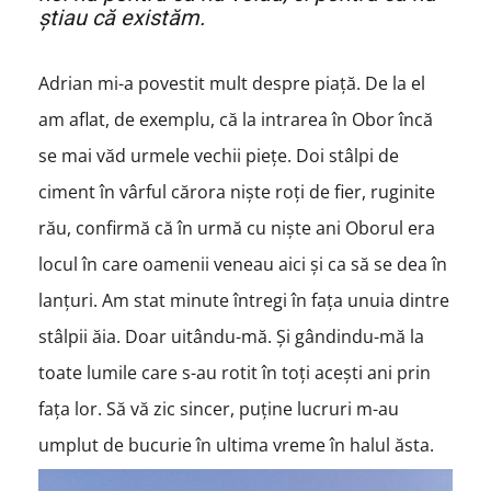
știau că existăm.
Adrian mi-a povestit mult despre piață. De la el
am aflat, de exemplu, că la intrarea în Obor încă
se mai văd urmele vechii piețe. Doi stâlpi de
ciment în vârful cărora niște roți de fier, ruginite
rău, confirmă că în urmă cu niște ani Oborul era
locul în care oamenii veneau aici şi ca să se dea în
lanțuri. Am stat minute întregi în fața unuia dintre
stâlpii ăia. Doar uitându-mă. Și gândindu-mă la
toate lumile care s-au rotit în toți acești ani prin
fața lor. Să vă zic sincer, puține lucruri m-au
umplut de bucurie în ultima vreme în halul ăsta.