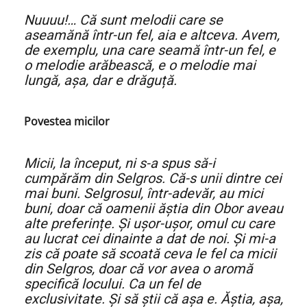
Nuuuu!… Că sunt melodii care se
aseamănă într-un fel, aia e altceva. Avem,
de exemplu, una care seamă într-un fel, e
o melodie arăbească, e o melodie mai
lungă, așa, dar e drăguță.
Povestea micilor
Micii, la început, ni s-a spus să-i
cumpărăm din Selgros. Că-s unii dintre cei
mai buni. Selgrosul, într-adevăr, au mici
buni, doar că oamenii ăștia din Obor aveau
alte preferințe. Și ușor-ușor, omul cu care
au lucrat cei dinainte a dat de noi. Și mi-a
zis că poate să scoată ceva le fel ca micii
din Selgros, doar că vor avea o aromă
specifică locului. Ca un fel de
exclusivitate. Și să știi că așa e. Ăștia, așa,