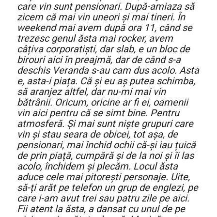
care vin sunt pensionari. După-amiaza să
zicem că mai vin uneori și mai tineri. În
weekend mai avem după ora 11, când se
trezesc genul ăsta mai rocker, avem
câțiva corporatiști, dar slab, e un bloc de
birouri aici în preajmă, dar de când s-a
deschis Veranda s-au cam dus acolo. Asta
e, asta-i piața. Că și eu aș putea schimba,
să aranjez altfel, dar nu-mi mai vin
bătrânii. Oricum, oricine ar fi ei, oamenii
vin aici pentru că se simt bine. Pentru
atmosferă. Și mai sunt niște grupuri care
vin și stau seara de obicei, tot așa, de
pensionari, mai închid ochii că-și iau țuică
de prin piață, cumpără și de la noi și îi las
acolo, închidem și plecăm. Locul ăsta
aduce cele mai pitorești personaje. Uite,
să-ți arăt pe telefon un grup de englezi, pe
care i-am avut trei sau patru zile pe aici.
Fii atent la ăsta, a dansat cu unul de pe