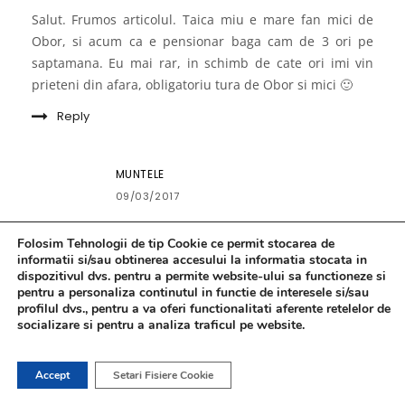
Salut. Frumos articolul. Taica miu e mare fan mici de
Obor, si acum ca e pensionar baga cam de 3 ori pe
saptamana. Eu mai rar, in schimb de cate ori imi vin
prieteni din afara, obligatoriu tura de Obor si mici 🙂
Reply
MUNTELE
09/03/2017
Să-ți iei om la vorbă. Neapărat. 🙂
Folosim Tehnologii de tip Cookie ce permit stocarea de
informatii si/sau obtinerea accesului la informatia stocata in
Reply
dispozitivul dvs. pentru a permite website-ului sa functioneze si
pentru a personaliza continutul in functie de interesele si/sau
profilul dvs., pentru a va oferi functionalitati aferente retelelor de
socializare si pentru a analiza traficul pe website.
CATA
10/03/2017
Accept
Setari Fisiere Cookie
Am notat. 🙂