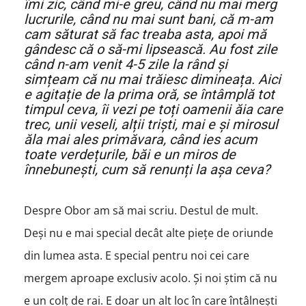
îmi zic, când mi-e greu, când nu mai merg
lucrurile, când nu mai sunt bani, că m-am
cam săturat să fac treaba asta, apoi mă
gândesc că o să-mi lipsească. Au fost zile
când n-am venit 4-5 zile la rând și
simțeam că nu mai trăiesc dimineața. Aici
e agitație de la prima oră, se întâmplă tot
timpul ceva, îi vezi pe toți oamenii ăia care
trec, unii veseli, alții triști, mai e și mirosul
ăla mai ales primăvara, când ies acum
toate verdețurile, băi e un miros de
înnebunești, cum să renunți la așa ceva?
Despre Obor am să mai scriu. Destul de mult.
Deși nu e mai special decât alte piețe de oriunde
din lumea asta. E special pentru noi cei care
mergem aproape exclusiv acolo. Și noi știm că nu
e un colț de rai. E doar un alt loc în care întâlnești