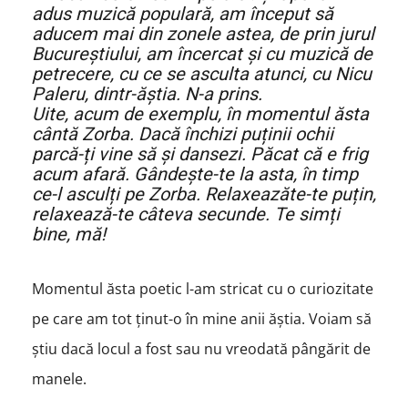
adus muzică populară, am început să
aducem mai din zonele astea, de prin jurul
Bucureștiului, am încercat și cu muzică de
petrecere, cu ce se asculta atunci, cu Nicu
Paleru, dintr-ăștia. N-a prins.
Uite, acum de exemplu, în momentul ăsta
cântă Zorba. Dacă închizi puținii ochii
parcă-ți vine să și dansezi. Păcat că e frig
acum afară. Gândește-te la asta, în timp
ce-l asculți pe Zorba. Relaxeazăte-te puțin,
relaxează-te câteva secunde. Te simți
bine, mă!
Momentul ăsta poetic l-am stricat cu o curiozitate
pe care am tot ținut-o în mine anii ăștia. Voiam să
știu dacă locul a fost sau nu vreodată pângărit de
manele.