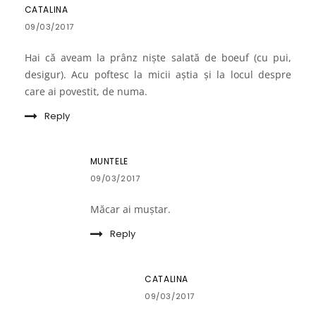
CATALINA
09/03/2017
Hai că aveam la prânz niște salată de boeuf (cu pui,
desigur). Acu poftesc la micii aștia și la locul despre
care ai povestit, de numa.
Reply
MUNTELE
09/03/2017
Măcar ai muştar.
Reply
CATALINA
09/03/2017