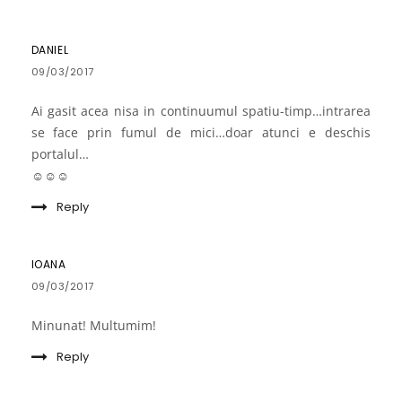
DANIEL
09/03/2017
Ai gasit acea nisa in continuumul spatiu-timp…intrarea
se face prin fumul de mici…doar atunci e deschis
portalul…
☺☺☺
Reply
IOANA
09/03/2017
Minunat! Multumim!
Reply