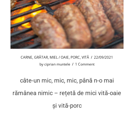
CARNE
,
GRĂTAR
,
MIEL / OAIE
,
PORC
,
VITĂ
/
22/09/2021
by
ciprian muntele
/
1 Comment
câte-un mic, mic, mic, până n-o mai
rămânea nimic – rețetă de mici vită-oaie
și vită-porc