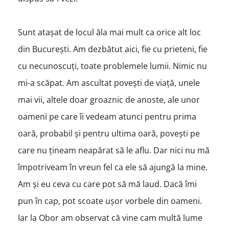
Sunt atașat de locul ăla mai mult ca orice alt loc
din București. Am dezbătut aici, fie cu prieteni, fie
cu necunoscuți, toate problemele lumii. Nimic nu
mi-a scăpat. Am ascultat povești de viață, unele
mai vii, altele doar groaznic de anoste, ale unor
oameni pe care îi vedeam atunci pentru prima
oară, probabil și pentru ultima oară, poveşti pe
care nu țineam neapărat să le aflu. Dar nici nu mă
împotriveam în vreun fel ca ele să ajungă la mine.
Am și eu ceva cu care pot să mă laud. Dacă îmi
pun în cap, pot scoate ușor vorbele din oameni.
Iar la Obor am observat că vine cam multă lume