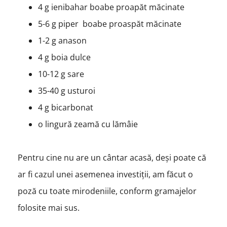
4 g ienibahar boabe proapăt măcinate
5-6 g piper boabe proaspăt măcinate
1-2 g anason
4 g boia dulce
10-12 g sare
35-40 g usturoi
4 g bicarbonat
o lingură zeamă cu lămâie
Pentru cine nu are un cântar acasă, deși poate că
ar fi cazul unei asemenea investiții, am făcut o
poză cu toate mirodeniile, conform gramajelor
folosite mai sus.