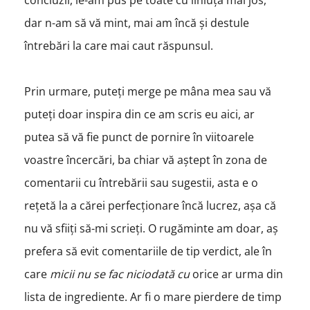
concluzii, le-am pus pe toate cu liniuță mai jos,
dar n-am să vă mint, mai am încă și destule
întrebări la care mai caut răspunsul.
Prin urmare, puteți merge pe mâna mea sau vă
puteți doar inspira din ce am scris eu aici, ar
putea să vă fie punct de pornire în viitoarele
voastre încercări, ba chiar vă aștept în zona de
comentarii cu întrebării sau sugestii, asta e o
rețetă la a cărei perfecționare încă lucrez, așa că
nu vă sfiiți să-mi scrieți. O rugăminte am doar, aș
prefera să evit comentariile de tip verdict, ale în
care
micii nu se fac niciodată cu
orice ar urma din
lista de ingrediente. Ar fi o mare pierdere de timp