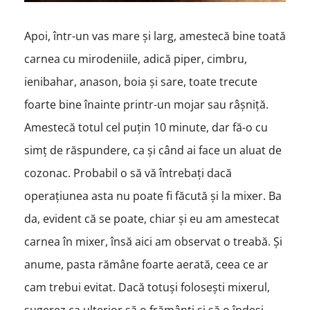
Apoi, într-un vas mare și larg, amestecă bine toată
carnea cu mirodeniile, adică piper, cimbru,
ienibahar, anason, boia și sare, toate trecute
foarte bine înainte printr-un mojar sau râșniță.
Amestecă totul
cel puțin 10 minute, dar fă-o cu
simț de răspundere, ca și când ai face un aluat de
cozonac. Probabil o să vă întrebați dacă
operațiunea asta nu poate fi făcută și la mixer. Ba
da, evident că se poate, chiar și eu am amestecat
carnea în mixer, însă aici am observat o treabă. Și
anume, pasta rămâne foarte aerată, ceea ce ar
cam trebui evitat. Dacă totuși folosești mixerul,