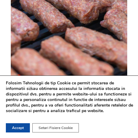
Folosim Tehnologii de tip Cookie ce permit stocarea de
informatii si/sau obtinerea accesului la informatia stocata in
dispozitivul dvs. pentru a permite website-ului sa functioneze si
pentru a personaliza continutul in functie de interesele si/sau
profilul dvs., pentru a va oferi functionalitati aferente retelelor de
socializare si pentru a analiza traficul pe website.
Bun, cam până aici sunt regulile și tehnicile
Accept
Setari Fisiere Cookie
înxercate de mine și pe care le poate urma