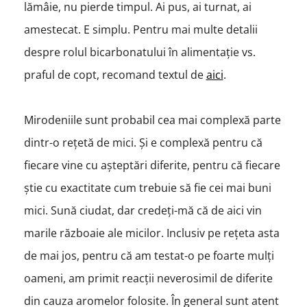
lămâie, nu pierde timpul. Ai pus, ai turnat, ai
amestecat. E simplu. Pentru mai multe detalii
despre rolul bicarbonatului în alimentație vs.
praful de copt, recomand textul de
aici
.
Mirodeniile sunt probabil cea mai complexă parte
dintr-o rețetă de mici. Și e complexă pentru că
fiecare vine cu așteptări diferite, pentru că fiecare
știe cu exactitate cum trebuie să fie cei mai buni
mici. Sună ciudat, dar credeți-mă că de aici vin
marile războaie ale micilor. Inclusiv pe rețeta asta
de mai jos, pentru că am testat-o pe foarte mulți
oameni, am primit reacții neverosimil de diferite
din cauza aromelor folosite. În general sunt atent