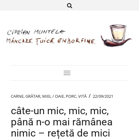
Toggle
Navigation
/
CARNE
,
GRĂTAR
,
MIEL / OAIE
,
PORC
,
VITĂ
22/09/2021
câte-un mic, mic, mic,
până n-o mai rămânea
nimic – rețetă de mici