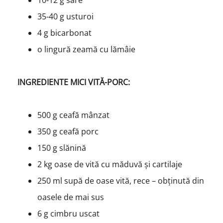
35-40 g usturoi
4 g bicarbonat
o lingură zeamă cu lămâie
INGREDIENTE MICI VITĂ-PORC:
500 g ceafă mânzat
350 g ceafă porc
150 g slănină
2 kg oase de vită cu măduvă și cartilaje
250 ml supă de oase vită, rece – obținută din
oasele de mai sus
6 g cimbru uscat