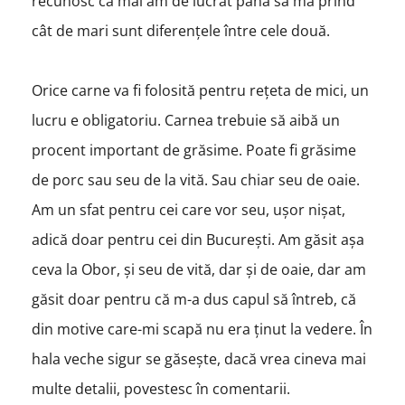
recunosc că mai am de lucrat până să mă prind
cât de mari sunt diferențele între cele două.
Orice carne va fi folosită pentru rețeta de mici, un
lucru e obligatoriu. Carnea trebuie să aibă un
procent important de grăsime. Poate fi grăsime
de porc sau seu de la vită. Sau chiar seu de oaie.
Am un sfat pentru cei care vor seu, ușor nișat,
adică doar pentru cei din București. Am găsit așa
ceva la Obor, și seu de vită, dar și de oaie, dar am
găsit doar pentru că m-a dus capul să întreb, că
din motive care-mi scapă nu era ținut la vedere. În
hala veche sigur se găsește, dacă vrea cineva mai
multe detalii, povestesc în comentarii.