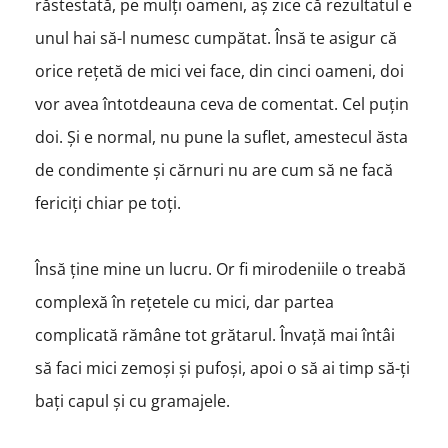
răstestată, pe mulți oameni, aș zice că rezultatul e
unul hai să-l numesc cumpătat. Însă te asigur că
orice rețetă de mici vei face, din cinci oameni, doi
vor avea întotdeauna ceva de comentat. Cel puțin
doi. Și e normal, nu pune la suflet, amestecul ăsta
de condimente și cărnuri nu are cum să ne facă
fericiți chiar pe toți.
Însă ține mine un lucru. Or fi mirodeniile o treabă
complexă în rețetele cu mici, dar partea
complicată rămâne tot grătarul. Învață mai întâi
să faci mici zemoși și pufoși, apoi o să ai timp să-ți
bați capul și cu gramajele.