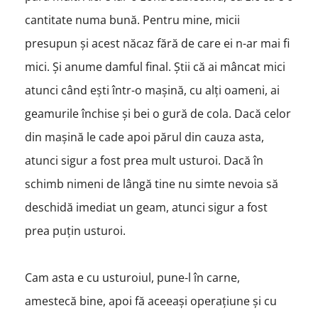
cantitate numa bună. Pentru mine, micii
presupun și acest năcaz fără de care ei n-ar mai fi
mici. Și anume damful final. Știi că ai mâncat mici
atunci când ești într-o mașină, cu alți oameni, ai
geamurile închise și bei o gură de cola. Dacă celor
din mașină le cade apoi părul din cauza asta,
atunci sigur a fost prea mult usturoi. Dacă în
schimb nimeni de lângă tine nu simte nevoia să
deschidă imediat un geam, atunci sigur a fost
prea puțin usturoi.
Cam asta e cu usturoiul, pune-l în carne,
amestecă bine, apoi fă aceeași operațiune și cu