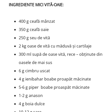
INGREDIENTE MICI VITĂ-OAIE:
400 g ceafă mânzat
350 g ceafă oaie
250 g seu de vită
2 kg oase de vită cu măduvă și cartilaje
300 ml supă de oase vită, rece – obținute din
oasele de mai sus
6 g cimbru uscat
4 g ienibahar boabe proapăt măcinate
5-6 g piper boabe proaspăt măcinate
1-2 g anason
4 g boia dulce
10-12 g sare