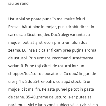
iau pe rând.
Usturoiul se poate pune în mai multe feluri.
Presat, bătut bine în mojar, pus zdrobit direct în
carne sau făcut mujdei. Dacă alegi varianta cu
mujdei, poți să și strecori printr-un tifon doar
zeama. Eu însă zic că ar fi cam prea puțină aromă
de usturoi. Prin urmare, recomand următoarea
variantă. Pune toți cățeii de usturoi într-un
chopper/tocător de bucatarie. Cu două linguri de
ulei și încă două-trei-patru cu supă stock, fă un
mujdei cât mai fin. Pe ăsta pune-l pe tot în pasta
de carne. 35-40 grame de usturoi s-ar putea să
pară mult. Aici e iar o zonă subiectivă, eu zic că e o