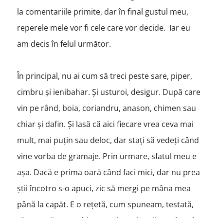
la comentariile primite, dar în final gustul meu,
reperele mele vor fi cele care vor decide. Iar eu
am decis în felul următor.
În principal, nu ai cum să treci peste sare, piper,
cimbru și ienibahar. Și usturoi, desigur. După care
vin pe rând, boia, coriandru, anason, chimen sau
chiar și dafin. Și lasă că aici fiecare vrea ceva mai
mult, mai puțin sau deloc, dar stați să vedeți când
vine vorba de gramaje. Prin urmare, sfatul meu e
așa. Dacă e prima oară când faci mici, dar nu prea
știi încotro s-o apuci, zic să mergi pe mâna mea
până la capăt. E o rețetă, cum spuneam, testată,