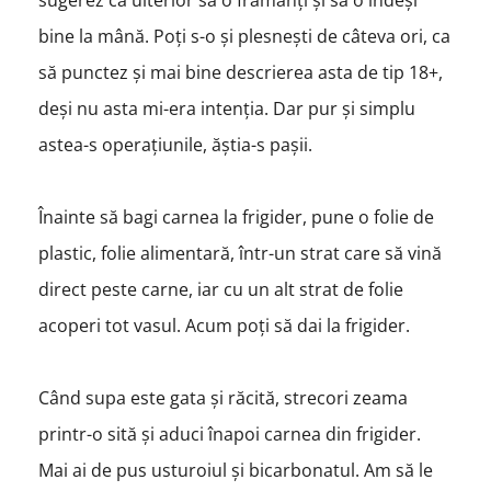
sugerez ca ulterior să o frămânți și să o îndeși
bine la mână. Poți s-o și plesnești de câteva ori, ca
să punctez și mai bine descrierea asta de tip 18+,
deși nu asta mi-era intenția. Dar pur și simplu
astea-s operațiunile, ăștia-s pașii.
Înainte să bagi carnea la frigider, pune o folie de
plastic, folie alimentară, într-un strat care să vină
direct peste carne, iar cu un alt strat de folie
acoperi tot vasul. Acum poți să dai la frigider.
Când supa este gata și răcită, strecori zeama
printr-o sită și aduci înapoi carnea din frigider.
Mai ai de pus usturoiul și bicarbonatul. Am să le