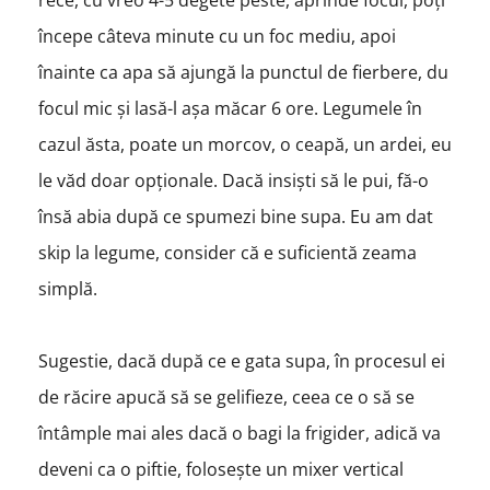
rece, cu vreo 4-5 degete peste, aprinde focul, poți
începe câteva minute cu un foc mediu, apoi
înainte ca apa să ajungă la punctul de fierbere, du
focul mic și lasă-l așa măcar 6 ore. Legumele în
cazul ăsta, poate un morcov, o ceapă, un ardei, eu
le văd doar opționale. Dacă insiști să le pui, fă-o
însă abia după ce spumezi bine supa. Eu am dat
skip la legume, consider că e suficientă zeama
simplă.
Sugestie, dacă după ce e gata supa, în procesul ei
de răcire apucă să se gelifieze, ceea ce o să se
întâmple mai ales dacă o bagi la frigider, adică va
deveni ca o piftie, folosește un mixer vertical