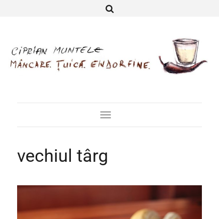
Toggle
Navigation
vechiul târg