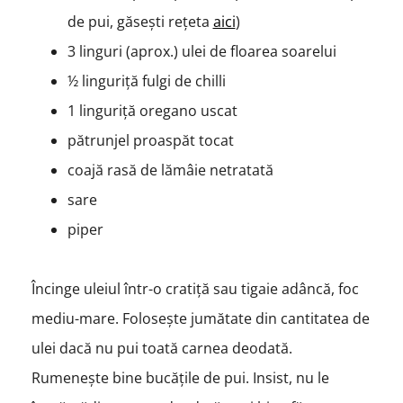
de pui, găsești rețeta
aici
)
3 linguri (aprox.) ulei de floarea soarelui
½ linguriță fulgi de chilli
1 linguriță oregano uscat
pătrunjel proaspăt tocat
coajă rasă de lămâie netratată
sare
piper
Încinge uleiul într-o cratiță sau tigaie adâncă, foc
mediu-mare. Folosește jumătate din cantitatea de
ulei dacă nu pui toată carnea deodată.
Rumenește bine bucățile de pui. Insist, nu le