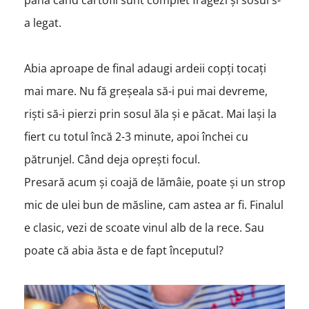
a legat.
Abia aproape de final adaugi ardeii copți tocați
mai mare. Nu fă greșeala să-i pui mai devreme,
riști să-i pierzi prin sosul ăla și e păcat. Mai lași la
fiert cu totul încă 2-3 minute, apoi închei cu
pătrunjel. Când deja oprești focul.
Presară acum și coajă de lămâie, poate și un strop
mic de ulei bun de măsline, cam astea ar fi. Finalul
e clasic, vezi de scoate vinul alb de la rece. Sau
poate că abia ăsta e de fapt începutul?