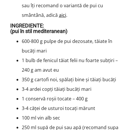
sau îți recomand o variantă de pui cu
smântână, adică
aici
.
INGREDIENTE:
(pui în stil mediteranean)
600-800 g pulpe de pui dezosate, tăiate în
bucăți mari
1 bulb de fenicul tăiat felii nu foarte subțiri –
240 g am avut eu
350 g cartofi noi, spălați bine și tăiați bucăți
3-4 ardei copți tăiați bucăți mari
1 conservă roșii tocate – 400 g
3-4 căței de usturoi tocați mărunt
100 ml vin alb sec
250 ml supă de pui sau apă (recomand supa