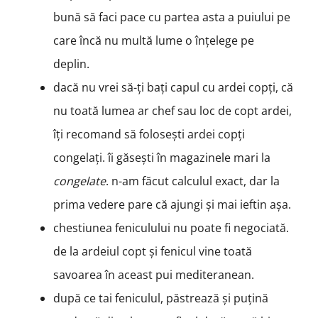
bună să faci pace cu partea asta a puiului pe
care încă nu multă lume o înțelege pe
deplin.
dacă nu vrei să-ți bați capul cu ardei copți, că
nu toată lumea ar chef sau loc de copt ardei,
îți recomand să folosești ardei copți
congelați. îi găsești în magazinele mari la
congelate
. n-am făcut calculul exact, dar la
prima vedere pare că ajungi și mai ieftin așa.
chestiunea feniculului nu poate fi negociată.
de la ardeiul copt și fenicul vine toată
savoarea în aceast pui mediteranean.
după ce tai feniculul, păstrează și puțină