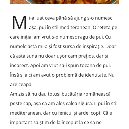
M
i-a luat ceva până să ajung s-o numesc
așa, pui în stil mediteranean. O rețetă pe
care inițial am vrut s-o numesc ragu de pui. Cu
numele ăsta mi-a și fost sursă de inspirație. Doar
că asta suna nu doar ușor cam prețios, dar și
incorect. Apoi am vrut să-i spun tocană de pui.
Însă și aici am avut o problemă de identitate. Nu
are ceapă!
Am zis să nu dau totuși bucătăria românească
peste cap, așa că am ales calea sigură. E pui în stil
mediteranean, dar cu fenicul și ardei copt. Că e
important să știm de la început la ce să ne