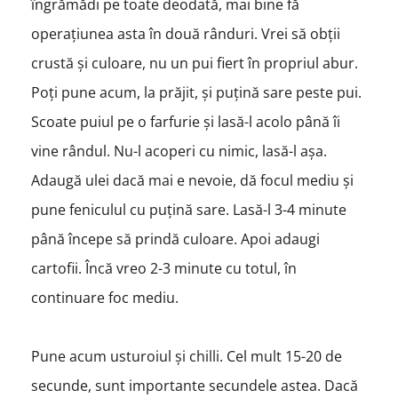
îngrămădi pe toate deodată, mai bine fă
operațiunea asta în două rânduri. Vrei să obții
crustă și culoare, nu un pui fiert în propriul abur.
Poți pune acum, la prăjit, și puțină sare peste pui.
Scoate puiul pe o farfurie și lasă-l acolo până îi
vine rândul. Nu-l acoperi cu nimic, lasă-l așa.
Adaugă ulei dacă mai e nevoie, dă focul mediu și
pune feniculul cu puțină sare. Lasă-l 3-4 minute
până începe să prindă culoare. Apoi adaugi
cartofii. Încă vreo 2-3 minute cu totul, în
continuare foc mediu.
Pune acum usturoiul și chilli. Cel mult 15-20 de
secunde, sunt importante secundele astea. Dacă