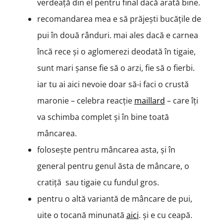
verdeață din el pentru final dacă arată bine.
recomandarea mea e să prăjești bucățile de
pui în două rânduri. mai ales dacă e carnea
încă rece și o aglomerezi deodată în tigaie,
sunt mari șanse fie să o arzi, fie să o fierbi.
iar tu ai aici nevoie doar să-i faci o crustă
maronie – celebra reacție
maillard
– care îți
va schimba complet și în bine toată
mâncarea.
folosește pentru mâncarea asta, și în
general pentru genul ăsta de mâncare, o
cratiță sau tigaie cu fundul gros.
pentru o altă variantă de mâncare de pui,
uite o tocană minunată
aici
. și e cu ceapă.