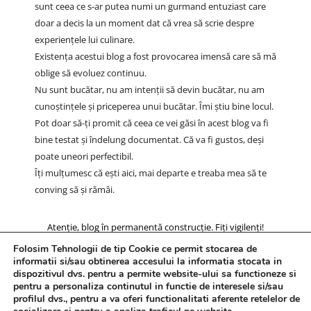
sunt ceea ce s-ar putea numi un gurmand entuziast care
doar a decis la un moment dat că vrea să scrie despre
experiențele lui culinare.
Existența acestui blog a fost provocarea imensă care să mă
oblige să evoluez continuu.
Nu sunt bucătar, nu am intenții să devin bucătar, nu am
cunoștințele și priceperea unui bucătar. Îmi știu bine locul.
Pot doar să-ți promit că ceea ce vei găsi în acest blog va fi
bine testat și îndelung documentat. Că va fi gustos, deși
poate uneori perfectibil.
Îți mulțumesc că ești aici, mai departe e treaba mea să te
conving să și rămâi.
Atenție, blog în permanentă construcție. Fiți vigilenți!
Folosim Tehnologii de tip Cookie ce permit stocarea de
informatii si/sau obtinerea accesului la informatia stocata in
dispozitivul dvs. pentru a permite website-ului sa functioneze si
pentru a personaliza continutul in functie de interesele si/sau
profilul dvs., pentru a va oferi functionalitati aferente retelelor de