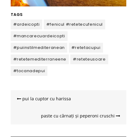
TAGS
#ardeicopti
#fenicul #retetecufenicul
#mancarecuardeicopti
#puiinstilmediteranean
#retetacupui
#retetemediterraneene
#reteteusoare
#tocanadepui
Navigare
în
pui la cuptor cu harissa
articole
paste cu cârnați și peperoni cruschi