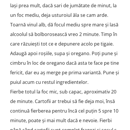
lași prea mult, dacă sari de jumătate de minut, la
un foc mediu, deja usturoiul ăla se cam arde.
Toarnă vinul alb, dă focul mediu spre mare și lasă
alcoolul să bolborosească vreo 2 minute. Timp în
care răzuiești tot ce e depunere acolo pe tigaie.
Adaugă apoi roșiile, supa și oregano. Poți pune și
cimbru în loc de oregano dacă asta te face pe tine
fericit, dar eu aș merge pe prima variantă. Pune și
puiul acum cu restul ingredientelor.
Fierbe totul la foc mic, sub capac, aproximativ 20
de minute. Cartofii ar trebui să fie deja moi, însă
continuă fierberea pentru încă cel puțin 5 spre 10
minute, poate și mai mult dacă e nevoie. Fierbi
până când cartofii sunt complet fragezi și sosul s-