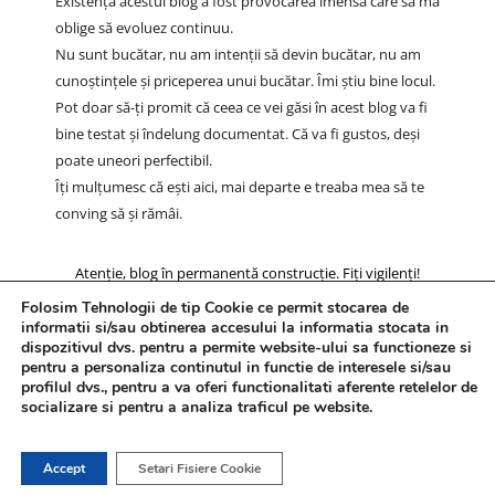
Existența acestui blog a fost provocarea imensă care să mă
oblige să evoluez continuu.
Nu sunt bucătar, nu am intenții să devin bucătar, nu am
cunoștințele și priceperea unui bucătar. Îmi știu bine locul.
Pot doar să-ți promit că ceea ce vei găsi în acest blog va fi
bine testat și îndelung documentat. Că va fi gustos, deși
poate uneori perfectibil.
Îți mulțumesc că ești aici, mai departe e treaba mea să te
conving să și rămâi.
Atenție, blog în permanentă construcție. Fiți vigilenți!
Folosim Tehnologii de tip Cookie ce permit stocarea de
informatii si/sau obtinerea accesului la informatia stocata in
dispozitivul dvs. pentru a permite website-ului sa functioneze si
pentru a personaliza continutul in functie de interesele si/sau
profilul dvs., pentru a va oferi functionalitati aferente retelelor de
socializare si pentru a analiza traficul pe website.
Accept
Setari Fisiere Cookie