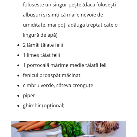
folosește un singur pește (dacă folosești
albușuri și simți că mai e nevoie de
umiditate, mai poți adăuga treptat câte o
lingură de apă)
2 lămâi tăiate felii
1 limes tăiat felii
1 portocală mărime medie tăiată felii
fenicul proaspăt măcinat
cimbru verde, câteva crenguțe
piper
ghimbir (opțional)