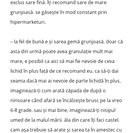
exclus sare fină. îți recomand sare de mare
grunjoasă. se găsește în mod constant prin
hipermarketuri.
– la fel de bună e și sarea gemă grunjoasă. doar că
asta din urmă poate avea granulație mult mai
mare, e posibil ca aici să mai fie nevoie de ceva
lichid în plus față de ce recomand eu. ca să-ți dai
seama dacă mai ai nevoie de parte lichidă în plus,
imaginează-ți cum arată zăpada de după o
ninsoare când afară se încălzește brusc pe la vreo
6-8 grade. sau și mai bine, imaginează-ți nisipul
umed de la malul mării. ăla din care îți faci castel.
cam așa trebuie să arate și sarea ta în amestec cu