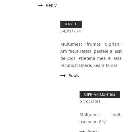
Reply
VASILE
04/02/2018
Multumesc frumos Ciprian!!
Am facut reteta, pestele a iesit
delicios. Prietena mea iti este
recunoscatoare. Seara faina!
Reply
CIPRIAN MUNTELE
04/02/2018
Mulțumesc mult,
asemenea! 🙂
Reply