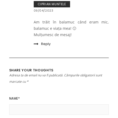
CIPRIAN MUNTELE
09/04/2023
Am trăit în balamuc când eram mic,
balamuc e viața mea! 🙂
Mulțumesc de mesaj!
Reply
SHARE YOUR THOUGHTS
Adresa ta de email nu va fi publicată.
Câmpurile obligatorii sunt
marcate cu
*
NAME
*