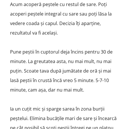
Acum acoperă peștele cu restul de sare. Poți
acoperi peștele integral cu sare sau poți lăsa la
vedere coada și capul. Decizia îți aparține,
rezultatul va fi același.
Pune peștii în cuptorul deja încins pentru 30 de
minute. La greutatea asta, nu mai mult, nu mai
puțin. Scoate tava după jumătate de oră și mai
lasă peștii în crustă încă vreo 5 minute. 5-7-10
minute, cam așa, dar nu mai mult.
Ia un cuțit mic și sparge sarea în zona burții
peștelui. Elimina bucățile mari de sare și încearcă
pe cât posibil să scoți peștii întregi pe un platou.