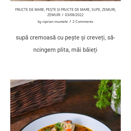
FRUCTE DE MARE
,
PEȘTE ȘI FRUCTE DE MARE
,
SUPE
,
ZEMURI
,
ZEMURI
/
03/08/2022
by
ciprian muntele
/
2 Comments
supă cremoasă cu pește și creveți, să-
ncingem plita, măi băieți