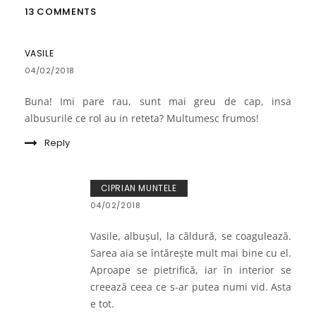
13 COMMENTS
VASILE
04/02/2018
Buna! Imi pare rau, sunt mai greu de cap, insa
albusurile ce rol au in reteta? Multumesc frumos!
Reply
CIPRIAN MUNTELE
04/02/2018
Vasile, albușul, la căldură, se coagulează.
Sarea aia se întărește mult mai bine cu el.
Aproape se pietrifică, iar în interior se
creează ceea ce s-ar putea numi vid. Asta
e tot.