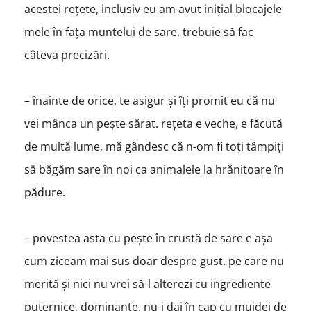
acestei rețete, inclusiv eu am avut inițial blocajele
mele în fața muntelui de sare, trebuie să fac
câteva precizări.
– înainte de orice, te asigur și îți promit eu că nu
vei mânca un pește sărat. rețeta e veche, e făcută
de multă lume, mă gândesc că n-om fi toți tâmpiți
să băgăm sare în noi ca animalele la hrănitoare în
pădure.
– povestea asta cu pește în crustă de sare e așa
cum ziceam mai sus doar despre gust. pe care nu
merită și nici nu vrei să-l alterezi cu ingrediente
puternice, dominante. nu-i dai în cap cu mujdei de