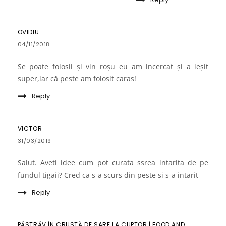
OVIDIU
04/11/2018
Se poate folosii și vin roșu eu am incercat și a ieșit
super,iar că peste am folosit caras!
Reply
VICTOR
31/03/2019
Salut. Aveti idee cum pot curata ssrea intarita de pe
fundul tigaii? Cred ca s-a scurs din peste si s-a intarit
Reply
PĂSTRĂV ÎN CRUSTĂ DE SARE LA CUPTOR | FOOD AND