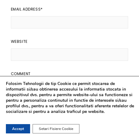
EMAIL ADDRESS
*
WEBSITE
COMMENT
Folosim Tehnologii de tip Cookie ce permit stocarea de
informatii si/sau obtinerea accesului la informatia stocata in
dispozitivul dvs. pentru a permite website-ului sa functioneze si
pentru a personaliza continutul in functie de interesele si/sau
profilul dvs., pentru a va oferi functionalitati aferente retelelor de
socializare si pentru a analiza traficul pe website.
Accept
Setari Fisiere Cookie
Save my name, email, and website in this browser