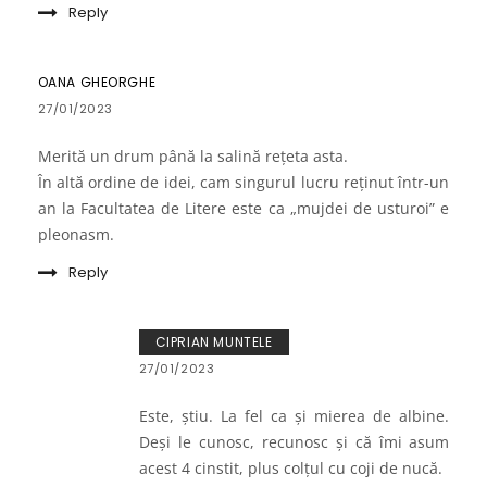
Reply
OANA GHEORGHE
27/01/2023
Merită un drum până la salină rețeta asta.
În altă ordine de idei, cam singurul lucru reținut într-un
an la Facultatea de Litere este ca „mujdei de usturoi” e
pleonasm.
Reply
CIPRIAN MUNTELE
27/01/2023
Este, știu. La fel ca și mierea de albine.
Deși le cunosc, recunosc și că îmi asum
acest 4 cinstit, plus colțul cu coji de nucă.