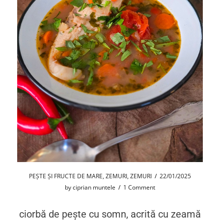
PEȘTE ȘI FRUCTE DE MARE
,
ZEMURI
,
ZEMURI
/
22/01/2025
by
ciprian muntele
/
1 Comment
ciorbă de pește cu somn, acrită cu zeamă