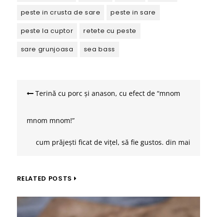
peste in crusta de sare
peste in sare
peste la cuptor
retete cu peste
sare grunjoasa
sea bass
Navigare
în
Terină cu porc și anason, cu efect de “mnom
articole
mnom mnom!”
cum prăjești ficat de vițel, să fie gustos. din mai
multe încercări
RELATED POSTS