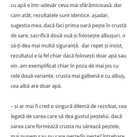
cu apă e într-adevăr ceva mai sfărâmicioasă. dar
cam atât, rezultatele sunt identice. așadar,
sugestia mea, dacă faci prima oară pește în crustă
de sare, sacrifică două ouă și folosește albușuri. o
să-ți dea mai multă siguranță. dar repet și insist,
rezultatul e la fel chiar dacă folosești doar apă sau
vin. am exemplificat chiar în poza de mai jos cu
cele două variante. crusta mai galbenă e cu albuș,
cea albă are doar apă.
– și ar mai fi cred o singură dilemă de rezolvat, cea
legată de sarea care să dea gustul peștelui. dacă
sarea care formează crusta nu sărează peștele,
mai punem sau nu sare peste/în pește? întrebare