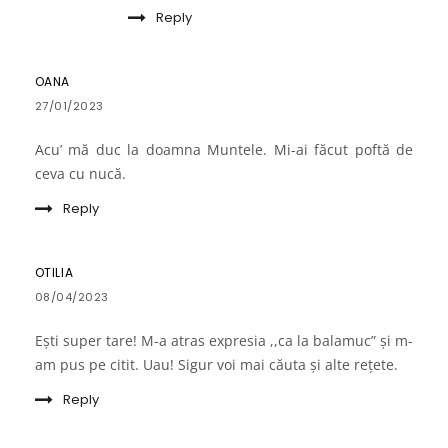
Reply
OANA
27/01/2023
Acu’ mă duc la doamna Muntele. Mi-ai făcut poftă de
ceva cu nucă.
Reply
OTILIA
08/04/2023
Ești super tare! M-a atras expresia ,,ca la balamuc” și m-
am pus pe citit. Uau! Sigur voi mai căuta și alte rețete.
Reply