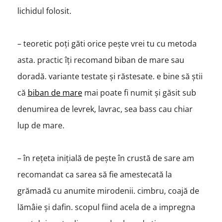
lichidul folosit.
– teoretic poți găti orice pește vrei tu cu metoda
asta. practic îți recomand biban de mare sau
doradă. variante testate și răstesate. e bine să știi
că
biban de mare
mai poate fi numit și găsit sub
denumirea de levrek, lavrac, sea bass cau chiar
lup de mare.
– în rețeta inițială de pește în crustă de sare am
recomandat ca sarea să fie amestecată la
grămadă cu anumite mirodenii. cimbru, coajă de
lămâie și dafin. scopul fiind acela de a impregna