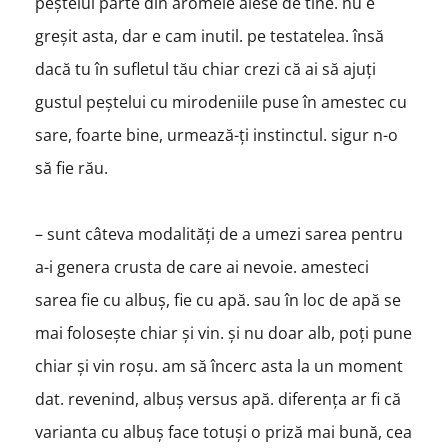
peștelui parte din aromele alese de tine. nu e
greșit asta, dar e cam inutil. pe testatelea. însă
dacă tu în sufletul tău chiar crezi că ai să ajuți
gustul peștelui cu mirodeniile puse în amestec cu
sare, foarte bine, urmează-ți instinctul. sigur n-o
să fie rău.
– sunt câteva modalități de a umezi sarea pentru
a-i genera crusta de care ai nevoie. amesteci
sarea fie cu albuș, fie cu apă. sau în loc de apă se
mai folosește chiar și vin. și nu doar alb, poți pune
chiar și vin roșu. am să încerc asta la un moment
dat. revenind, albuș versus apă. diferența ar fi că
varianta cu albuș face totuși o priză mai bună, cea