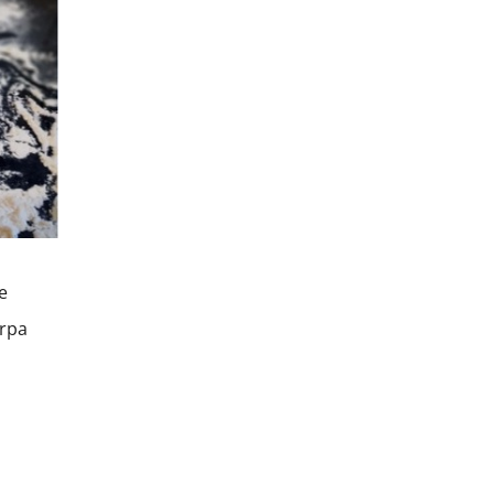
de
ârpa