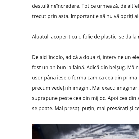
destulă neîncredere. Tot ce urmează, de altfel,
trecut prin asta. Important e să nu vă opriți a
Aluatul, acoperit cu o folie de plastic, se dă l
De aici încolo, adică a doua zi, intervine un e
fost un an bun la făină. Adică din belșug. Mâini
ușor până iese o formă cam ca cea din prima po
precum vedeți în imagini. Mai exact: imaginar, 
suprapune peste cea din mijloc. Apoi cea din 
se poate. Mai presați puțin, mai presărați și ce