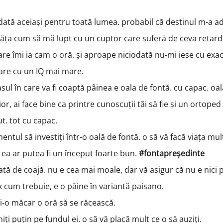
iodată aceiași pentru toată lumea. probabil că destinul m-a a
ăța cum să mă lupt cu un cuptor care suferă de ceva retard.
are îmi ia cam o oră. și aproape niciodată nu-mi iese cu exac
oare cu un IQ mai mare.
l în care va fi coaptă pâinea e oala de fontă. cu capac. oal
or, ai face bine ca printre cunoscuții tăi să fie și un ortoped
ut. tot cu capac.
ntul să investiți într-o oală de fontă. o să vă facă viața mu
 ea ar putea fi un început foarte bun.
#fontapreședinte
ată de coajă. nu e cea mai moale, dar vă asigur că nu e nici 
x cum trebuie, e o pâine în variantă paisano.
ați-o măcar o oră să se răcească.
niți puțin pe fundul ei. o să vă placă mult ce o să auziți.