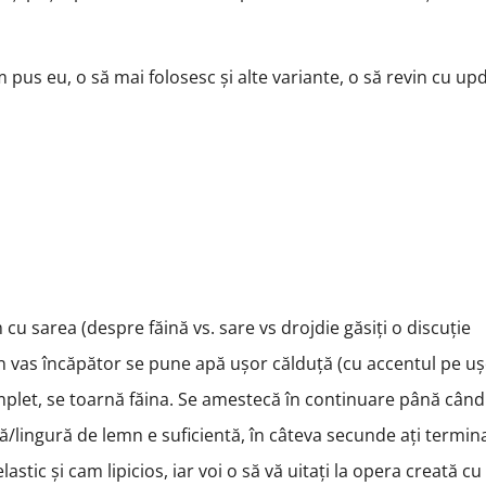
m pus eu, o să mai folosesc și alte variante, o să revin cu up
u sarea (despre făină vs. sare vs drojdie găsiți o discuție
n vas încăpător se pune apă ușor călduță (cu accentul pe uș
omplet, se toarnă făina. Se amestecă în continuare până când
/lingură de lemn e suficientă, în câteva secunde ați termina
astic și cam lipicios, iar voi o să vă uitați la opera creată cu