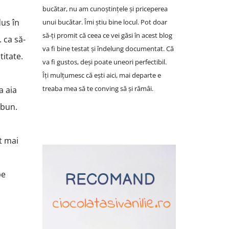
bucătar, nu am cunoștințele și priceperea
dus în
unui bucătar. Îmi știu bine locul. Pot doar
să-ți promit că ceea ce vei găsi în acest blog
 ca să-
va fi bine testat și îndelung documentat. Că
titate.
va fi gustos, deși poate uneori perfectibil.
Îți mulțumesc că ești aici, mai departe e
treaba mea să te conving să și rămâi.
a aia
 bun.
lt mai
pe