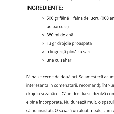
INGREDIENTE:
500 gr făină + făină de lucru (000 a
pe parcurs)
380 ml de apă
13 gr drojdie proaspătă
o linguriță plină cu sare
una cu zahăr
Făina se cerne de două ori. Se amestecă acum c
interesantă în comenatarii, recomand). Într-u
drojdia și zahărul. Când drojdia se dizolvă c
e bine încorporată. Nu durează mult, o spatulă
că nu insistați. O să iasă un aluat moale, cam el