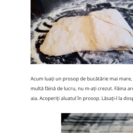
Acum luați un prosop de bucătărie mai mare, cu
multă făină de lucru, nu m-ați crezut. Făina are
aia. Acoperiți aluatul în prosop. Lăsați-l la do