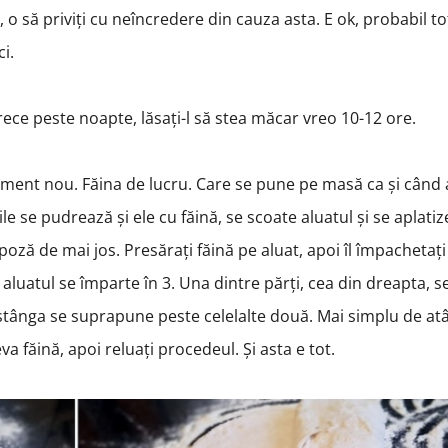
 o să priviți cu neîncredere din cauza asta. E ok, probabil t
ici.
a rece peste noapte, lăsați-l să stea măcar vreo 10-12 ore.
lement nou. Făina de lucru. Care se pune pe masă ca și când a
le se pudrează și ele cu făină, se scoate aluatul și se aplati
ză de mai jos. Presărați făină pe aluat, apoi îl împachetați
aluatul se împarte în 3. Una dintre părți, cea din dreapta, s
stânga se suprapune peste celelalte două. Mai simplu de at
va făină, apoi reluați procedeul. Și asta e tot.