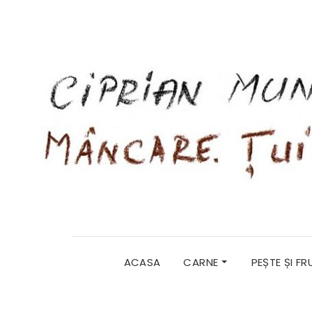
ACASA
CARNE
PEȘTE ȘI F