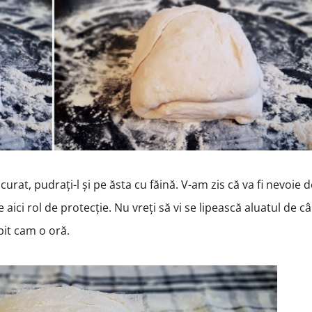
rat, pudrați-l și pe ăsta cu făină. V-am zis că va fi nevoie 
 aici rol de protecție. Nu vreți să vi se lipească aluatul de c
spit cam o oră.