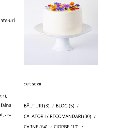
date-uri
CATEGORII
or),
 făina
BĂUTURI
(3)
BLOG
(5)
t, așa
CĂLĂTORII / RECOMANDĂRI
(30)
CARNE
(64)
CIORBE
(10)