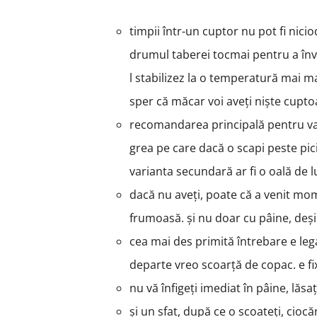
timpii într-un cuptor nu pot fi nic
drumul taberei tocmai pentru a înv
l stabilizez la o temperatură mai m
sper că măcar voi aveți niște cupt
recomandarea principală pentru vasu
grea pe care dacă o scapi peste pici
varianta secundară ar fi o oală de l
dacă nu aveți, poate că a venit mome
frumoasă. și nu doar cu pâine, deși
cea mai des primită întrebare e leg
departe vreo scoarță de copac. e fi
nu vă înfigeți imediat în pâine, lăs
și un sfat, după ce o scoateți, ciocă