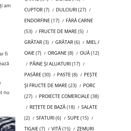
oți am
CUPTOR
(7)
DULCIURI
(27)
ENDORFINE
(17)
FĂRĂ CARNE
(53)
FRUCTE DE MARE
(5)
GRĂTAR
(3)
GRĂTAR
(6)
MIEL /
OAIE
(7)
ORGANE
(8)
OUĂ
(12)
r fi
zează
PÂINE ȘI ALUATURI
(17)
PASĂRE
(30)
PASTE
(8)
PEȘTE
e
ȘI FRUCTE DE MARE
(23)
PORC
ât nu
(27)
PROIECTE COMERCIALE
(38)
REȚETE DE BAZĂ
(18)
SALATE
(2)
SFATURI
(6)
SUPE
(15)
TIGAIE
(7)
VITĂ
(15)
ZEMURI