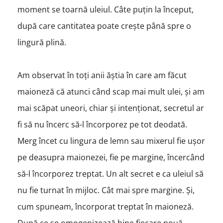
moment se toarnă uleiul. Câte puțin la început,
după care cantitatea poate crește până spre o
lingură plină.
Am observat în toți anii ăștia în care am făcut
maioneză că atunci când scap mai mult ulei, și am
mai scăpat uneori, chiar și intenționat, secretul ar
fi să nu încerc să-l încorporez pe tot deodată.
Merg încet cu lingura de lemn sau mixerul fie ușor
pe deasupra maionezei, fie pe margine, încercând
să-l încorporez treptat. Un alt secret e ca uleiul să
nu fie turnat în mijloc. Cât mai spre margine. Și,
cum spuneam, încorporat treptat în maioneză.
După ce se omogenizează bine fiecare nouă