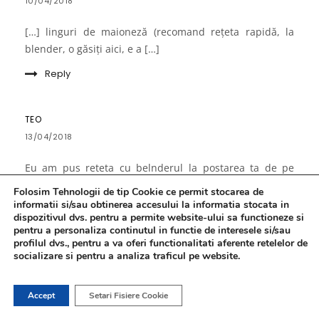
10/04/2018
[…] linguri de maioneză (recomand rețeta rapidă, la
blender, o găsiți aici, e a […]
Reply
TEO
13/04/2018
Eu am pus reteta cu belnderul la postarea ta de pe
facebook de Craciun, pentru o tipa care nu reusea cu
Folosim Tehnologii de tip Cookie ce permit stocarea de
maioneza si a reusit 😀 Nu-i a mea, si eu am gasit-o pe
informatii si/sau obtinerea accesului la informatia stocata in
dispozitivul dvs. pentru a permite website-ului sa functioneze si
youtube intr-o zi cand am fost invinsa de lene si cu un
pentru a personaliza continutul in functie de interesele si/sau
castron plin ochi de de legume taiate marunt.
profilul dvs., pentru a va oferi functionalitati aferente retelelor de
Numai ca e am pus 300 ml ulei, nu 200 si asta pentru ca
socializare si pentru a analiza traficul pe website.
eu nu fac maioneza cu ulei de floarea soarelui ci cu ulei
de masline extravirgin (fite, dar ala-mi place mie) care-
Accept
Setari Fisiere Cookie
mi pare mai dens, deci pot pune linistita mai mult ca-mi