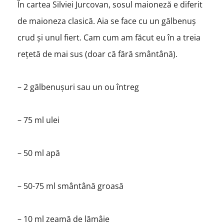
În cartea Silviei Jurcovan, sosul maioneză e diferit
de maioneza clasică. Aia se face cu un gălbenuș
crud și unul fiert. Cam cum am făcut eu în a treia
rețetă de mai sus (doar că fără smântână).
– 2 gălbenușuri sau un ou întreg
– 75 ml ulei
– 50 ml apă
– 50-75 ml smântână groasă
– 10 ml zeamă de lămâie