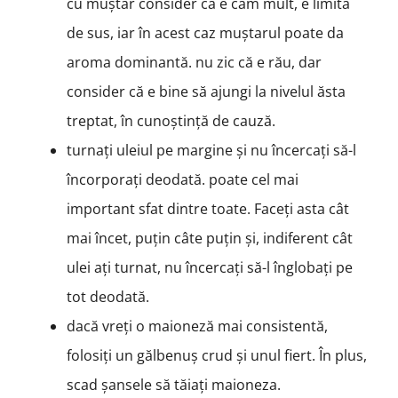
cu muștar consider că e cam mult, e limita
de sus, iar în acest caz muștarul poate da
aroma dominantă. nu zic că e rău, dar
consider că e bine să ajungi la nivelul ăsta
treptat, în cunoștință de cauză.
turnați uleiul pe margine și nu încercați să-l
încorporați deodată. poate cel mai
important sfat dintre toate. Faceți asta cât
mai încet, puțin câte puțin și, indiferent cât
ulei ați turnat, nu încercați să-l înglobați pe
tot deodată.
dacă vreți o maioneză mai consistentă,
folosiți un gălbenuș crud și unul fiert. În plus,
scad șansele să tăiați maioneza.