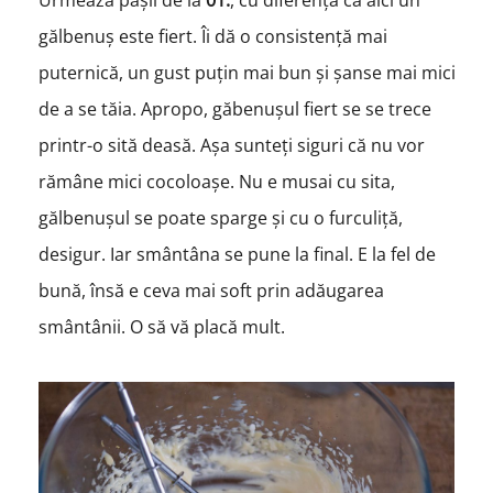
Urmează pașii de la
01.
, cu diferența că aici un
gălbenuș este fiert. Îi dă o consistență mai
puternică, un gust puțin mai bun și șanse mai mici
de a se tăia. Apropo, găbenușul fiert se se trece
printr-o sită deasă. Așa sunteți siguri că nu vor
rămâne mici cocoloașe. Nu e musai cu sita,
gălbenușul se poate sparge și cu o furculiță,
desigur. Iar smântâna se pune la final. E la fel de
bună, însă e ceva mai soft prin adăugarea
smântânii. O să vă placă mult.