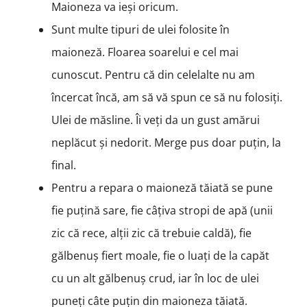
Maioneza va ieși oricum.
Sunt multe tipuri de ulei folosite în
maioneză. Floarea soarelui e cel mai
cunoscut. Pentru că din celelalte nu am
încercat încă, am să vă spun ce să nu folosiți.
Ulei de măsline. Îi veți da un gust amărui
neplăcut și nedorit. Merge pus doar puțin, la
final.
Pentru a repara o maioneză tăiată se pune
fie puțină sare, fie câțiva stropi de apă (unii
zic că rece, alții zic că trebuie caldă), fie
gălbenuș fiert moale, fie o luați de la capăt
cu un alt gălbenuș crud, iar în loc de ulei
puneți câte puțin din maioneza tăiată.