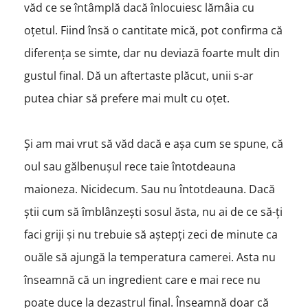
văd ce se întâmplă dacă înlocuiesc lămâia cu
oțetul. Fiind însă o cantitate mică, pot confirma că
diferența se simte, dar nu deviază foarte mult din
gustul final. Dă un aftertaste plăcut, unii s-ar
putea chiar să prefere mai mult cu oțet.
Și am mai vrut să văd dacă e așa cum se spune, că
oul sau gălbenușul rece taie întotdeauna
maioneza. Nicidecum. Sau nu întotdeauna. Dacă
știi cum să îmblânzești sosul ăsta, nu ai de ce să-ți
faci griji și nu trebuie să aștepți zeci de minute ca
ouăle să ajungă la temperatura camerei. Asta nu
înseamnă că un ingredient care e mai rece nu
poate duce la dezastrul final. Înseamnă doar că