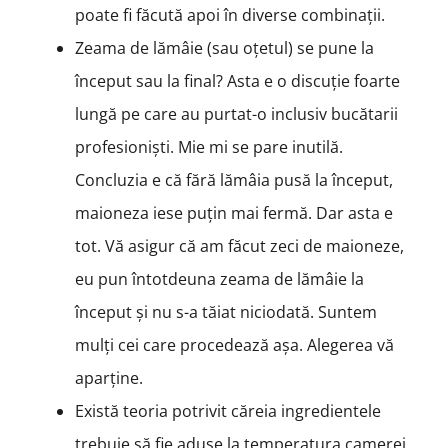
poate fi făcută apoi în diverse combinații.
Zeama de lămâie (sau oțetul) se pune la
început sau la final? Asta e o discuție foarte
lungă pe care au purtat-o inclusiv bucătarii
profesioniști. Mie mi se pare inutilă.
Concluzia e că fără lămâia pusă la început,
maioneza iese puțin mai fermă. Dar asta e
tot. Vă asigur că am făcut zeci de maioneze,
eu pun întotdeuna zeama de lămâie la
început și nu s-a tăiat niciodată. Suntem
mulți cei care procedează așa. Alegerea vă
aparține.
Există teoria potrivit căreia ingredientele
trebuie să fie aduse la temperatura camerei,