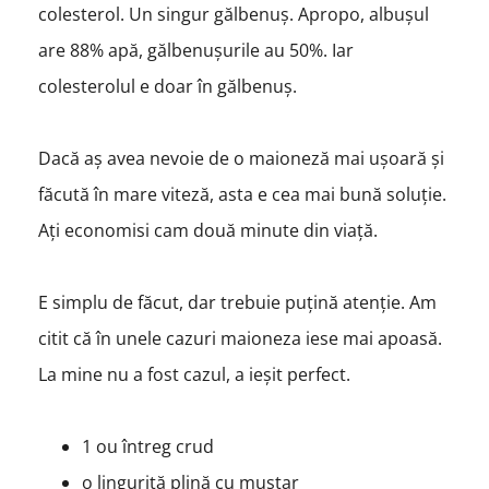
colesterol. Un singur gălbenuș. Apropo, albușul
are 88% apă, gălbenușurile au 50%. Iar
colesterolul e doar în gălbenuș.
Dacă aș avea nevoie de o maioneză mai ușoară și
făcută în mare viteză, asta e cea mai bună soluție.
Ați economisi cam două minute din viață.
E simplu de făcut, dar trebuie puțină atenție. Am
citit că în unele cazuri maioneza iese mai apoasă.
La mine nu a fost cazul, a ieșit perfect.
1 ou întreg crud
o linguriță plină cu muștar