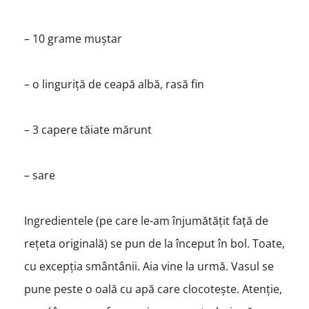
– 10 grame muștar
– o linguriță de ceapă albă, rasă fin
– 3 capere tăiate mărunt
– sare
Ingredientele (pe care le-am înjumătățit față de
rețeta originală) se pun de la început în bol. Toate,
cu excepția smântânii. Aia vine la urmă. Vasul se
pune peste o oală cu apă care clocotește. Atenție,