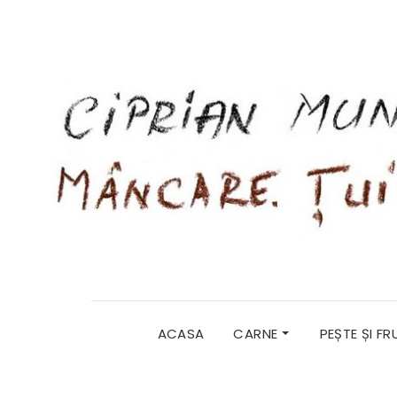
ACASA
CARNE
PEȘTE ȘI F