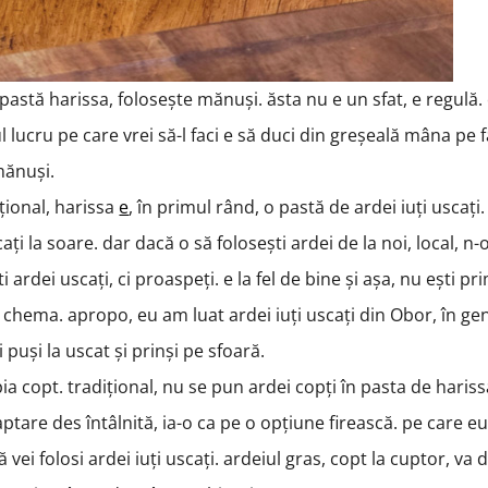
-o pastă harissa, folosește mănuși. ăsta nu e un sfat, e regulă
l lucru pe care vrei să-l faci e să duci din greșeală mâna pe f
 mănuși.
ițional, harissa
e
, în primul rând, o pastă de ardei iuți uscați.
ați la soare. dar dacă o să folosești ardei de la noi, local, n-
i ardei uscați, ci proaspeți. e la fel de bine și așa, nu ești pr
a chema. apropo, eu am luat ardei iuți uscați din Obor, în gen
 puși la uscat și prinși pe sfoară.
pia copt. tradițional, nu se pun ardei copți în pasta de hariss
ptare des întâlnită, ia-o ca pe o opțiune firească. pe care e
ei folosi ardei iuți uscați. ardeiul gras, copt la cuptor, va 