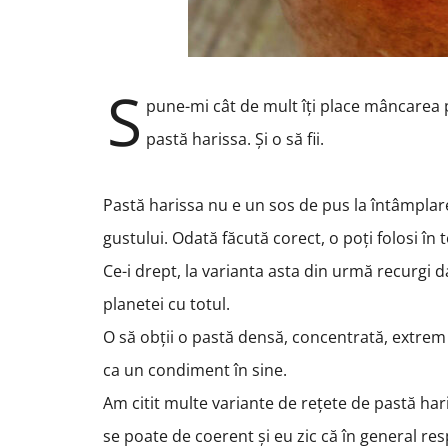
S
pune-mi cât de mult îți place mâncarea pic
pastă harissa. Și o să fii.
Pastă harissa nu e un sos de pus la întâmplare
gustului. Odată făcută corect, o poți folosi în 
Ce-i drept, la varianta asta din urmă recurgi da
planetei cu totul.
O să obții o pastă densă, concentrată, extrem d
ca un condiment în sine.
Am citit multe variante de rețete de pastă hari
se poate de coerent și eu zic că în general r