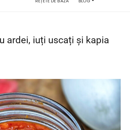
REȚETE DE BAZĂ
BLOG
 ardei, iuți uscați și kapia