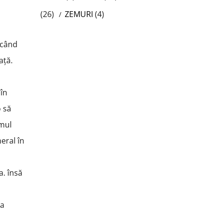
(26)
ZEMURI
(4)
. când
ață.
 în
o să
imul
eral în
a. însă
u
da