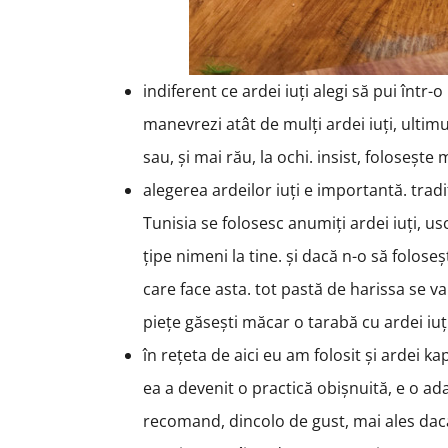
indiferent ce ardei iuți alegi să pui într
manevrezi atât de mulți ardei iuți, ultimu
sau, și mai rău, la ochi. insist, folosește
alegerea ardeilor iuți e importantă. trad
Tunisia se folosesc anumiți ardei iuți, usc
țipe nimeni la tine. și dacă n-o să foloseșt
care face asta. tot pastă de harissa se v
piețe găsești măcar o tarabă cu ardei iuți
în rețeta de aici eu am folosit și ardei ka
ea a devenit o practică obișnuită, e o ada
recomand, dincolo de gust, mai ales dacă v