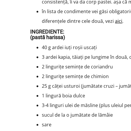
consistență, îi va da corp pastei. așa că
în lista de condimente vei găsi obligator
diferențele dintre cele două, vezi
aici
.
INGREDIENTE:
(pastă harissa)
40 g ardei iuți roșii uscați
3 ardei kapia, tăiați pe lungime în două, 
2 lingurițe semințe de coriandru
2 lingurițe semințe de chimion
25 g căței usturoi (jumătate cruzi – jumăt
1 lingură boia dulce
3-4 linguri ulei de măsline (plus uleiul pe
sucul de la o jumătate de lămâie
sare