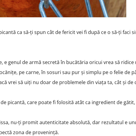
antă ca să-ți spun cât de fericit vei fi după ce o să-ți faci s
, e genul de armă secretă în bucătăria oricui vrea să ridice
tocănițe, pe carne, în sosuri sau pur și simplu pe o felie de p
că vrei să uiți nu doar de problemele din viața ta, cât și de 
e picantă, care poate fi folosită atât ca ingredient de gătit, 
ssa, nu-ți promit autenticitate absolută, dar rezultatul e un
espectă zona de provenință.