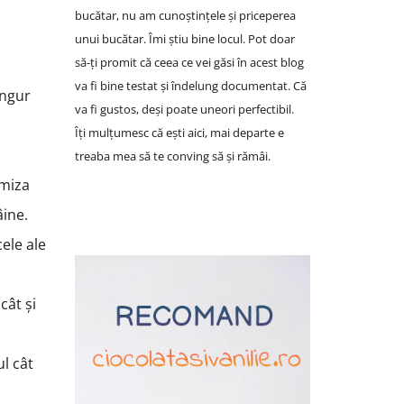
bucătar, nu am cunoștințele și priceperea
unui bucătar. Îmi știu bine locul. Pot doar
să-ți promit că ceea ce vei găsi în acest blog
va fi bine testat și îndelung documentat. Că
ingur
va fi gustos, deși poate uneori perfectibil.
Îți mulțumesc că ești aici, mai departe e
treaba mea să te conving să și rămâi.
 miza
âine.
cele ale
cât și
ul cât