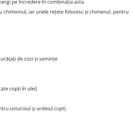
 mergi pe încredere în combinația asta.
iu chimionul, iar unele rețete folosesc și chimenul. pentru
curățați de cozi și semințe
ate copți în ulei)
ntru usturoiul și ardeiul copt)