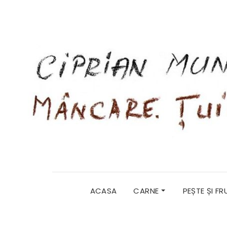
ACASA
CARNE
PEȘTE ȘI F