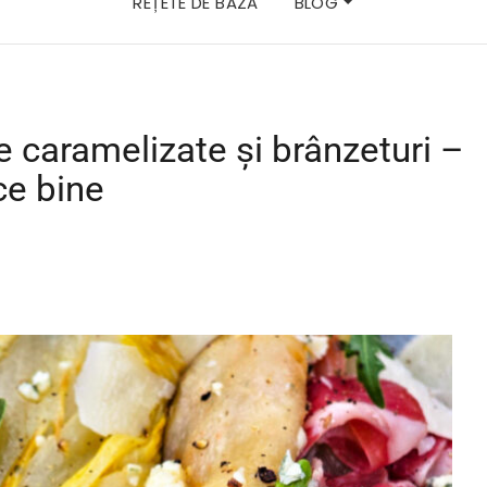
REȚETE DE BAZĂ
BLOG
e caramelizate și brânzeturi –
ce bine