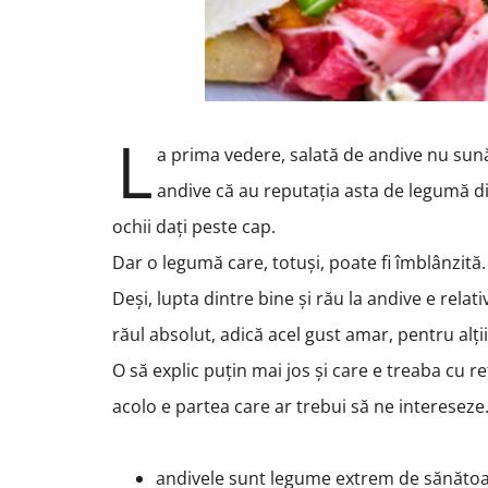
L
a prima vedere, salată de andive nu sună
andive că au reputația asta de legumă difi
ochii dați peste cap.
Dar o legumă care, totuși, poate fi îmblânzită.
Deși, lupta dintre bine și rău la andive e relat
răul absolut, adică acel gust amar, pentru alții f
O să explic puțin mai jos și care e treaba cu re
acolo e partea care ar trebui să ne intereseze
andivele sunt legume extrem de sănătoas