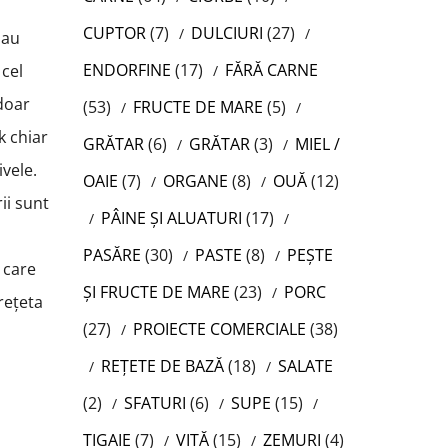
CUPTOR
(7)
DULCIURI
(27)
sau
ENDORFINE
(17)
FĂRĂ CARNE
 cel
 doar
(53)
FRUCTE DE MARE
(5)
k chiar
GRĂTAR
(6)
GRĂTAR
(3)
MIEL /
ivele.
OAIE
(7)
ORGANE
(8)
OUĂ
(12)
ii sunt
PÂINE ȘI ALUATURI
(17)
PASĂRE
(30)
PASTE
(8)
PEȘTE
 care
ȘI FRUCTE DE MARE
(23)
PORC
 rețeta
(27)
PROIECTE COMERCIALE
(38)
REȚETE DE BAZĂ
(18)
SALATE
(2)
SFATURI
(6)
SUPE
(15)
TIGAIE
(7)
VITĂ
(15)
ZEMURI
(4)