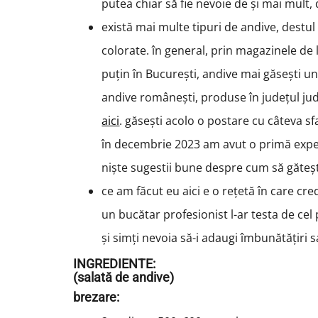
putea chiar să fie nevoie de și mai mult
există mai multe tipuri de andive, destul
colorate. în general, prin magazinele de 
puțin în București, andive mai găsești un
andive românești, produse în județul jude
aici
. găsești acolo o postare cu câteva s
în decembrie 2023 am avut o primă exper
niște sugestii bune despre cum să găteș
ce am făcut eu aici e o rețetă în care cr
un bucătar profesionist l-ar testa de cel 
și simți nevoia să-i adaugi îmbunătățiri 
INGREDIENTE:
(salată de andive)
brezare: