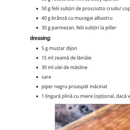
50 g felii subțiri de prosciutto crudo/ c
40 g brânză cu mucegai albastru
30 g parmezan, felii subțiri la piller
dressing:
5 g muștar dijon
15 ml zeamă de lămâie
30 ml ulei de măsline
sare
piper negru proaspăt măcinat
1 lingură plină cu miere (opțional, dacă vr