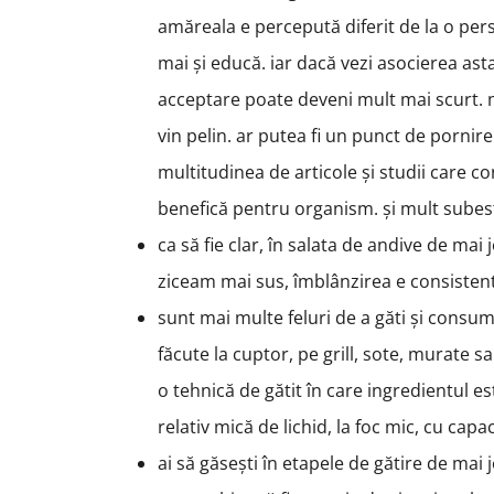
amăreala e percepută diferit de la o pers
mai și educă. iar dacă vezi asocierea ast
acceptare poate deveni mult mai scurt. m
vin pelin. ar putea fi un punct de pornire
multitudinea de articole și studii care c
benefică pentru organism. și mult sube
ca să fie clar, în salata de andive de mai
ziceam mai sus, îmblânzirea e consisten
sunt mai multe feluri de a găti și consuma
făcute la cuptor, pe grill, sote, murate s
o tehnică de gătit în care ingredientul es
relativ mică de lichid, la foc mic, cu capa
ai să găsești în etapele de gătire de mai