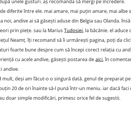
, după unele gusturi. aș recomanda să mergi pe încredere.
 de diferite între ele. mai amare, mai puțin amare, mai albe 
la noi, andive ai să găsești aduse din Belgia sau Olanda. însă
eori prin piețe. sau la Marius
Tudosiei
, la băcănie. el aduce
țul Neamț. îți recomand să îi urmărești pagina, poți da clic
faturi foarte bune despre cum să începi corect relația cu and
iență cu acele andive, găsești postarea de
aici
, în comentar
ti andive.
ed mult, deși am făcut-o o singură dată. genul de preparat pe
puțin 20 de ori înainte să-l pună într-un meniu. iar dacă faci
sau doar simple modificări, primesc orice fel de sugestii.