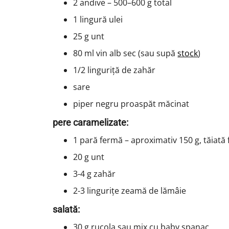
2 andive – 500–600 g total
1 lingură ulei
25 g unt
80 ml vin alb sec (sau supă
stock
)
1/2 linguriță de zahăr
sare
piper negru proaspăt măcinat
pere caramelizate:
1 pară fermă – aproximativ 150 g, tăiată f
20 g unt
3-4 g zahăr
2-3 lingurițe zeamă de lămâie
salată:
30 g rucola sau mix cu baby spanac