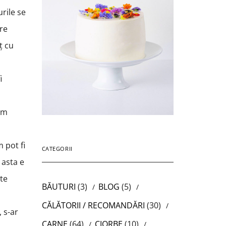
urile se
tre
ț cu
i
cum
m pot fi
CATEGORII
 asta e
ate
BĂUTURI
(3)
BLOG
(5)
CĂLĂTORII / RECOMANDĂRI
(30)
 s-ar
CARNE
(64)
CIORBE
(10)