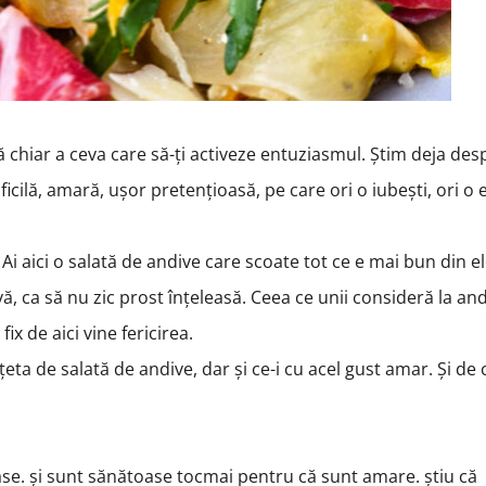
 chiar a ceva care să-ți activeze entuziasmul. Știm deja des
cilă, amară, ușor pretențioasă, pe care ori o iubești, ori o e
 Ai aici o salată de andive care scoate tot ce e mai bun din el
ivă, ca să nu zic prost înțeleasă. Ceea ce unii consideră la an
ix de aici vine fericirea.
țeta de salată de andive, dar și ce-i cu acel gust amar. Și de c
.
e. și sunt sănătoase tocmai pentru că sunt amare. știu că