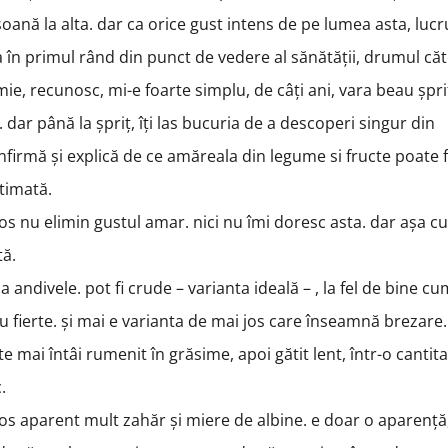
oană la alta. dar ca orice gust intens de pe lumea asta, lucr
a în primul rând din punct de vedere al sănătății, drumul că
ie, recunosc, mi-e foarte simplu, de câți ani, vara beau șpri
. dar până la șpriț, îți las bucuria de a descoperi singur din
onfirmă și explică de ce amăreala din legume si fructe poate f
stimată.
 jos nu elimin gustul amar. nici nu îmi doresc asta. dar așa 
tă.
 andivele. pot fi crude – varianta ideală – , la fel de bine cu
au fierte. și mai e varianta de mai jos care înseamnă brezare.
te mai întâi rumenit în grăsime, apoi gătit lent, într-o cantit
c.
 jos aparent mult zahăr și miere de albine. e doar o aparență,