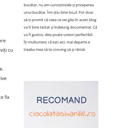
bucătar, nu am cunoștințele și priceperea
unui bucătar. Îmi știu bine locul. Pot doar
să-ți promit că ceea ce vei găsi în acest blog
va fi bine testat și îndelung documentat. Că
va fi gustos, deși poate uneori perfectibil.
pre
Îți mulțumesc că ești aici, mai departe e
treaba mea să te conving să și rămâi.
viți cu
e.
dive
e fix