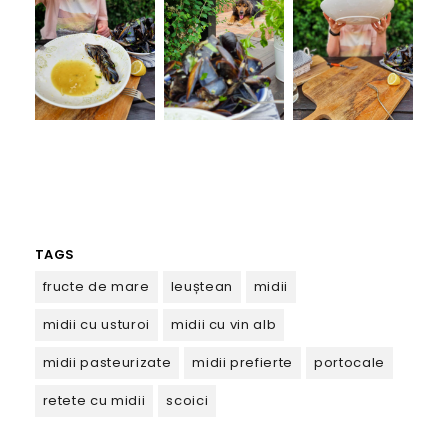
TAGS
fructe de mare
leuștean
midii
midii cu usturoi
midii cu vin alb
midii pasteurizate
midii prefierte
portocale
retete cu midii
scoici