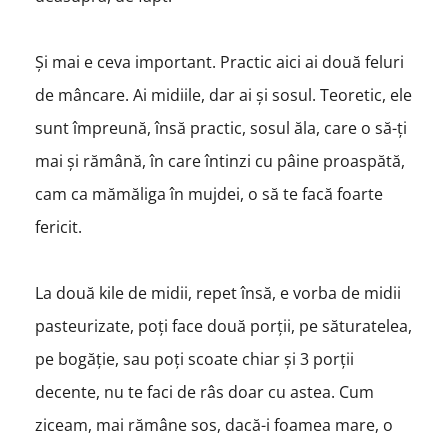
Și mai e ceva important. Practic aici ai două feluri
de mâncare. Ai midiile, dar ai și sosul. Teoretic, ele
sunt împreună, însă practic, sosul ăla, care o să-ți
mai și rămână, în care întinzi cu pâine proaspătă,
cam ca mămăliga în mujdei, o să te facă foarte
fericit.
La două kile de midii, repet însă, e vorba de midii
pasteurizate, poți face două porții, pe săturatelea,
pe bogăție, sau poți scoate chiar și 3 porții
decente, nu te faci de râs doar cu astea. Cum
ziceam, mai rămâne sos, dacă-i foamea mare, o