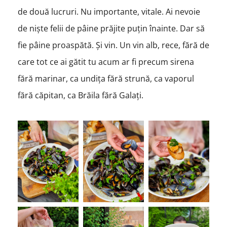
de două lucruri. Nu importante, vitale. Ai nevoie
de niște felii de pâine prăjite puțin înainte. Dar să
fie pâine proaspătă. Și vin. Un vin alb, rece, fără de
care tot ce ai gătit tu acum ar fi precum sirena
fără marinar, ca undița fără strună, ca vaporul
fără căpitan, ca Brăila fără Galați.