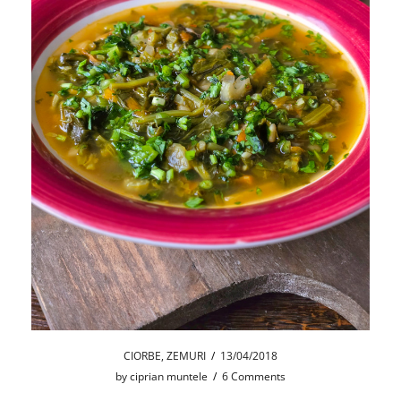
CIORBE
,
ZEMURI
/
13/04/2018
by
ciprian muntele
/
6 Comments