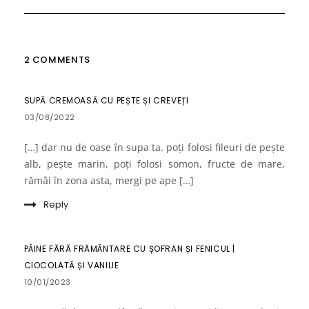
2 COMMENTS
SUPĂ CREMOASĂ CU PEȘTE ȘI CREVEȚI
03/08/2022
[…] dar nu de oase în supa ta. poți folosi fileuri de pește
alb, pește marin, poți folosi somon, fructe de mare,
rămâi în zona asta, mergi pe ape […]
Reply
PÂINE FĂRĂ FRĂMÂNTARE CU ȘOFRAN ȘI FENICUL |
CIOCOLATĂ ȘI VANILIE
10/01/2023