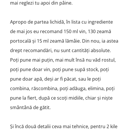
mai reglezi tu apoi din pâine.
Apropo de partea lichidă, în lista cu ingrediente
de mai jos eu recomand 150 ml vin, 130 zeamă
portocală și 15 ml zeamă lămâie. Din nou, ia astea
drept recomandări, nu sunt cantități absolute.
Poți pune mai puțin, mai mult însă nu văd rostul,
poți pune doar vin, poți pune supă stock, poți
pune doar apă, deși ar fi păcat, sau le poți
combina, răscombina, poți adăuga, elimina, poți
pune la fiert, după ce scoți midiile, chiar și niște
smântână de gătit.
Și încă două detalii ceva mai tehnice, pentru 2 kile