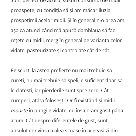
Sunt perfect de acord, susțin consumul de midii
proaspete, cu condiția să și am măcar iluzia
prospețimii acelor midii. Și în general n-o prea am,
așa că atunci când mă apucă damblaua să fac
rețete cu midii, merg în general pe varianta celor
vidate, pasteurizate și controlate cât de cât.
Pe scurt, la astea prefierte nu mai trebuie să
cureți, nu mai trebuie să speli, e suficient doar să
le clătești, iar pierderile sunt spre zero. Cât
cumperi, atâta folosești. Or fi existând și midii
moarte
în pungile vidate, eu însă n-am găsit până
acum. Cât despre diferențele de gust, sunt
absolut convins că alea scoase în aceeași zi din