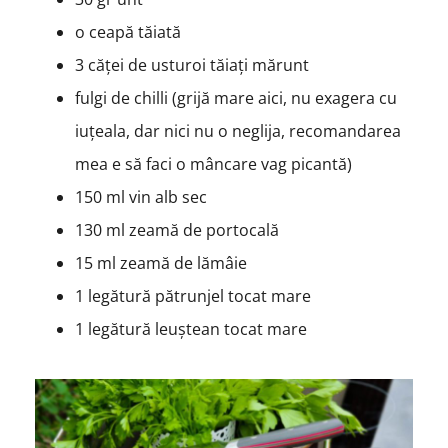
o ceapă tăiată
3 căței de usturoi tăiați mărunt
fulgi de chilli (grijă mare aici, nu exagera cu
iuțeala, dar nici nu o neglija, recomandarea
mea e să faci o mâncare vag picantă)
150 ml vin alb sec
130 ml zeamă de portocală
15 ml zeamă de lămâie
1 legătură pătrunjel tocat mare
1 legătură leuștean tocat mare