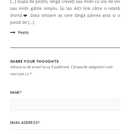
[…] (supă de peşte), lângă creveți sau midii cu sos de vin
sau midii gătite simplu. Își las AICI link către o rețetă
divină.❤️ Data viitoare aș cere lângă pâinea asta și o
pastă de […]
Reply
SHARE YOUR THOUGHTS
Adresa ta de email nu va fi publicată.
Câmpurile obligatorii sunt
marcate cu
*
NAME
*
EMAIL ADDRESS
*