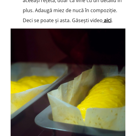
aceeași rețetă, doar că vine cu un detaliu în
plus. Adaugă miez de nucă în compoziție.
Deci se poate și asta. Găsești video
aici
.