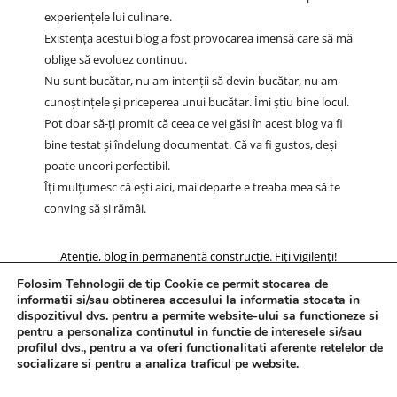
experiențele lui culinare.
Existența acestui blog a fost provocarea imensă care să mă
oblige să evoluez continuu.
Nu sunt bucătar, nu am intenții să devin bucătar, nu am
cunoștințele și priceperea unui bucătar. Îmi știu bine locul.
Pot doar să-ți promit că ceea ce vei găsi în acest blog va fi
bine testat și îndelung documentat. Că va fi gustos, deși
poate uneori perfectibil.
Îți mulțumesc că ești aici, mai departe e treaba mea să te
conving să și rămâi.
Atenție, blog în permanentă construcție. Fiți vigilenți!
Folosim Tehnologii de tip Cookie ce permit stocarea de
informatii si/sau obtinerea accesului la informatia stocata in
dispozitivul dvs. pentru a permite website-ului sa functioneze si
pentru a personaliza continutul in functie de interesele si/sau
profilul dvs., pentru a va oferi functionalitati aferente retelelor de
socializare si pentru a analiza traficul pe website.