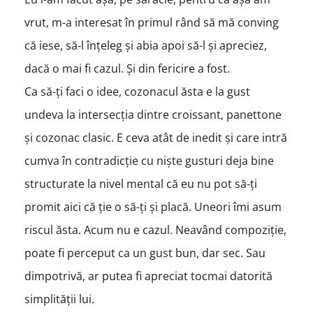
vrut, m-a interesat în primul rând să mă conving
că iese, să-l înțeleg și abia apoi să-l și apreciez,
dacă o mai fi cazul. Și din fericire a fost.
Ca să-ți faci o idee, cozonacul ăsta e la gust
undeva la intersecția dintre croissant, panettone
și cozonac clasic. E ceva atât de inedit și care intră
cumva în contradicție cu niște gusturi deja bine
structurate la nivel mental că eu nu pot să-ți
promit aici că ție o să-ți și placă. Uneori îmi asum
riscul ăsta. Acum nu e cazul. Neavând compoziție,
poate fi perceput ca un gust bun, dar sec. Sau
dimpotrivă, ar putea fi apreciat tocmai datorită
simplității lui.