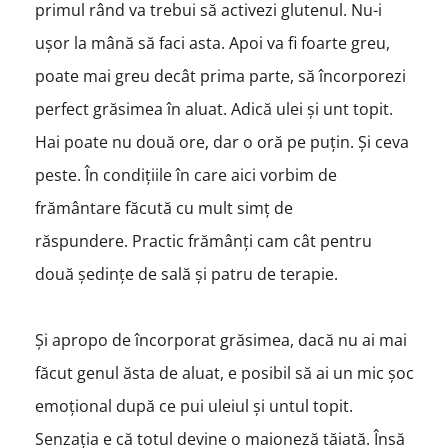
primul rând va trebui să activezi glutenul. Nu-i
ușor la mână să faci asta. Apoi va fi foarte greu,
poate mai greu decât prima parte, să încorporezi
perfect grăsimea în aluat. Adică ulei și unt topit.
Hai poate nu două ore, dar o oră pe puțin. Și ceva
peste. În condițiile în care aici vorbim de
frământare făcută cu mult simț de
răspundere. Practic frămânți cam cât pentru
două ședințe de sală și patru de terapie.
Și apropo de încorporat grăsimea, dacă nu ai mai
făcut genul ăsta de aluat, e posibil să ai un mic șoc
emoțional după ce pui uleiul și untul topit.
Senzația e că totul devine o maioneză tăiată. Însă