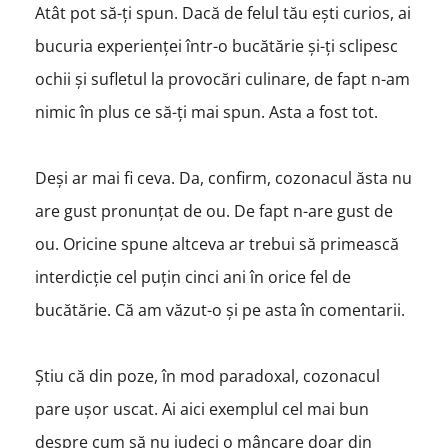
Atât pot să-ți spun. Dacă de felul tău ești curios, ai
bucuria experienței într-o bucătărie și-ți sclipesc
ochii și sufletul la provocări culinare, de fapt n-am
nimic în plus ce să-ți mai spun. Asta a fost tot.
Deși ar mai fi ceva. Da, confirm, cozonacul ăsta nu
are gust pronunțat de ou. De fapt n-are gust de
ou. Oricine spune altceva ar trebui să primească
interdicție cel puțin cinci ani în orice fel de
bucătărie. Că am văzut-o și pe asta în comentarii.
Știu că din poze, în mod paradoxal, cozonacul
pare ușor uscat. Ai aici exemplul cel mai bun
despre cum să nu judeci o mâncare doar din