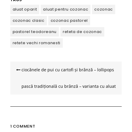
aluat oparit
aluat pentru cozonac
cozonac
cozonac clasic
cozonac pastorel
pastorel teodoreanu
reteta de cozonac
retete vechi romanesti
Navigare
în
ciocănele de pui cu cartofi și brânză – lollipops
articole
pască tradițională cu brânză – varianta cu aluat
opărit
1 COMMENT