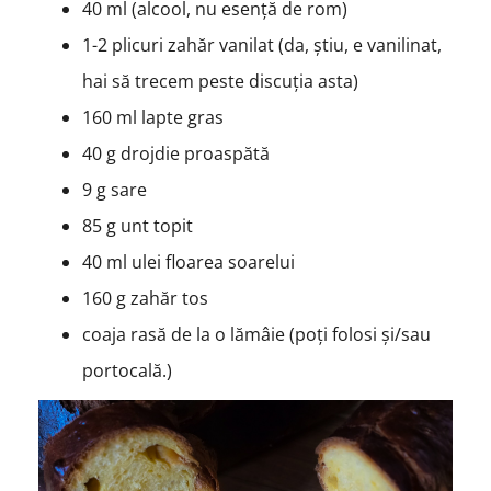
40 ml (alcool, nu esență de rom)
1-2 plicuri zahăr vanilat (da, știu, e vanilinat,
hai să trecem peste discuția asta)
160 ml lapte gras
40 g drojdie proaspătă
9 g sare
85 g unt topit
40 ml ulei floarea soarelui
160 g zahăr tos
coaja rasă de la o lămâie (poți folosi și/sau
portocală.)