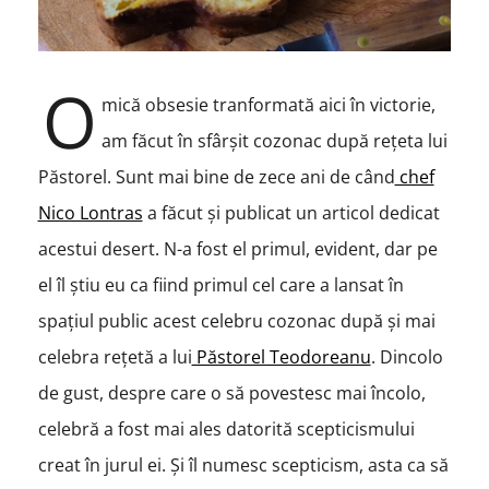
O
mică obsesie tranformată aici în victorie,
am făcut în sfârșit cozonac după rețeta lui
Păstorel. Sunt mai bine de zece ani de când
chef
Nico Lontras
a făcut și publicat un articol dedicat
acestui desert. N-a fost el primul, evident, dar pe
el îl știu eu ca fiind primul cel care a lansat în
spațiul public acest celebru cozonac după și mai
celebra rețetă a lui
Păstorel Teodoreanu
. Dincolo
de gust, despre care o să povestesc mai încolo,
celebră a fost mai ales datorită scepticismului
creat în jurul ei. Și îl numesc scepticism, asta ca să