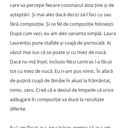
care va percepe fiecare cozonacul ăsta ține și de
așteptări. Și mai ales dacă decizi să-l faci cu sau
fără compoziție. Și ce fel de compoziție folosești.
După cum vezi, eu am ales varianta simplă. Laura
Laurențiu pune stafide și coajă de portocală. Ai
văzut mai sus că se poate și cu miez de nucă.
Dacă nu mă înșel, inclusiv NIco Lontras l-a făcut
tot cu miez de nucă. Eu n-am pus nimic. În afară
de puțină coajă de lămâie în aluat la frământat,
nimic, zero. Cred că e destul de limpede că orice
adăugare în compoziție va duce la rezultate
diferite.
Eu l-am făcut așa, pe sărăcie, pentru că așa am