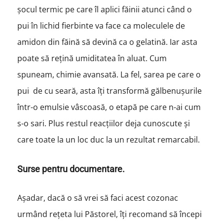
șocul termic pe care îl aplici făinii atunci când o
pui în lichid fierbinte va face ca moleculele de
amidon din făină să devină ca o gelatină. Iar asta
poate să rețină umiditatea în aluat. Cum
spuneam, chimie avansată. La fel, sarea pe care o
pui de cu seară, asta îți transformă gălbenușurile
într-o emulsie vâscoasă, o etapă pe care n-ai cum
s-o sari. Plus restul reacțiilor deja cunoscute și
care toate la un loc duc la un rezultat remarcabil.
Surse pentru documentare.
Așadar, dacă o să vrei să faci acest cozonac
urmând rețeta lui Păstorel, îți recomand să începi