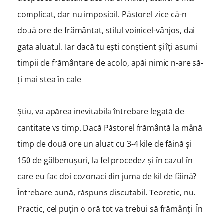
complicat, dar nu imposibil. Păstorel zice că-n
două ore de frământat, stilul voinicel-vânjos, dai
gata aluatul. Iar dacă tu ești conștient și îți asumi
timpii de frământare de acolo, apăi nimic n-are să-
ți mai stea în cale.
Știu, va apărea inevitabila întrebare legată de
cantitate vs timp. Dacă Păstorel frământă la mână
timp de două ore un aluat cu 3-4 kile de făină și
150 de gălbenușuri, la fel procedez și în cazul în
care eu fac doi cozonaci din juma de kil de făină?
Întrebare bună, răspuns discutabil. Teoretic, nu.
Practic, cel puțin o oră tot va trebui să frămânți. În