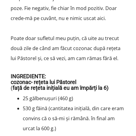
poze. Fie negativ, fie chiar în mod pozitiv. Doar
crede-mă pe cuvânt, nu e nimic uscat aici.
Poate doar sufletul meu puțin, că uite au trecut
două zile de când am făcut cozonac după rețeta
lui Păstorel și, ce să vezi, am cam rămas fără el.
INGREDIENTE:
cozonac- rețeta lui Păstorel
(
față de rețeta inițială eu am împărți la 6)
25 gălbenușuri (460 g)
530 g făină (cantitatea inițială, din care eram
convins că o să-mi și rămână. în final am
urcat la 600 g.)