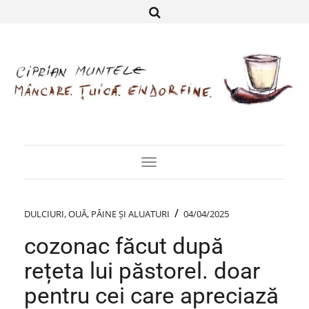
Toggle
Navigation
/
DULCIURI
,
OUĂ
,
PÂINE ȘI ALUATURI
04/04/2025
cozonac făcut după
rețeta lui păstorel. doar
pentru cei care apreciază