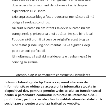
doar a decis la un moment dat că vrea să scrie despre
experiențele lui culinare.
Existența acestui blog a fost provocarea imensă care să mă
oblige să evoluez continuu.
Nu sunt bucătar, nu am intenții să devin bucătar, nu am
cunoștințele și priceperea unui bucătar. Îmi știu bine locul.
Pot doar să-ți promit că ceea ce vei găsi în acest blog va fi
bine testat și îndelung documentat. Că va fi gustos, deși
poate uneori perfectibil.
Îți mulțumesc că ești aici, mai departe e treaba mea să te
conving să și rămâi.
Atenție, blog în permanentă construcție. Fiți vigilenți!
Folosim Tehnologii de tip Cookie ce permit stocarea de
informatii si/sau obtinerea accesului la informatia stocata in
dispozitivul dvs. pentru a permite website-ului sa functioneze si
pentru a personaliza continutul in functie de interesele si/sau
profilul dvs., pentru a va oferi functionalitati aferente retelelor de
socializare si pentru a analiza traficul pe website.