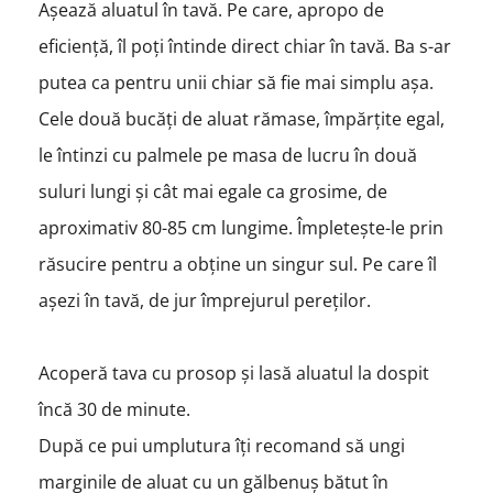
Așează aluatul în tavă. Pe care, apropo de
eficiență, îl poți întinde direct chiar în tavă. Ba s-ar
putea ca pentru unii chiar să fie mai simplu așa.
Cele două bucăți de aluat rămase, împărțite egal,
le întinzi cu palmele pe masa de lucru în două
suluri lungi și cât mai egale ca grosime, de
aproximativ 80-85 cm lungime. Împletește-le prin
răsucire pentru a obține un singur sul. Pe care îl
așezi în tavă, de jur împrejurul pereților.
Acoperă tava cu prosop și lasă aluatul la dospit
încă 30 de minute.
După ce pui umplutura îți recomand să ungi
marginile de aluat cu un gălbenuș bătut în