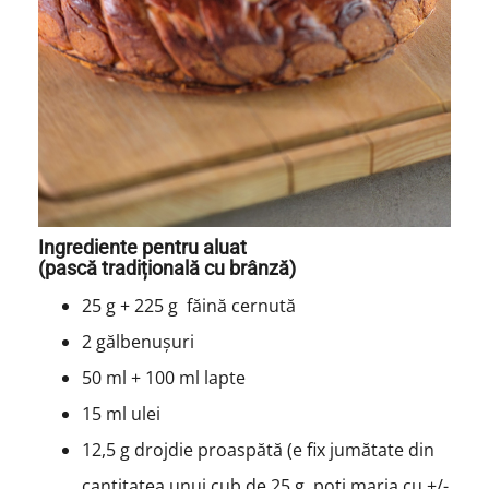
Ingrediente pentru aluat
(pască tradițională cu brânză)
25 g + 225 g făină cernută
2 gălbenușuri
50 ml + 100 ml lapte
15 ml ulei
12,5 g drojdie proaspătă (e fix jumătate din
cantitatea unui cub de 25 g. poți marja cu +/-