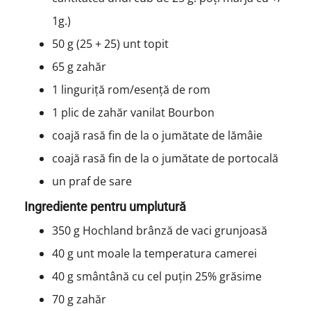
1g.)
50 g (25 + 25) unt topit
65 g zahăr
1 linguriță rom/esență de rom
1 plic de zahăr vanilat Bourbon
coajă rasă fin de la o jumătate de lămâie
coajă rasă fin de la o jumătate de portocală
un praf de sare
Ingrediente pentru umplutură
350 g Hochland brânză de vaci grunjoasă
40 g unt moale la temperatura camerei
40 g smântână cu cel puțin 25% grăsime
70 g zahăr