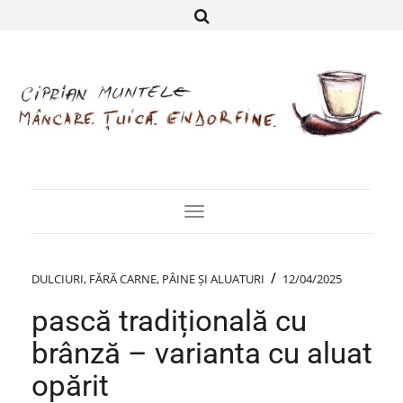
Toggle
Navigation
/
DULCIURI
,
FĂRĂ CARNE
,
PÂINE ȘI ALUATURI
12/04/2025
pască tradițională cu
brânză – varianta cu aluat
opărit