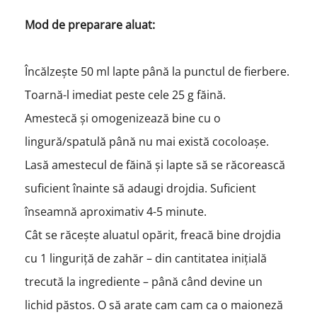
Mod de preparare aluat:
Încălzește 50 ml lapte până la punctul de fierbere.
Toarnă-l imediat peste cele 25 g făină.
Amestecă și omogenizează bine cu o
lingură/spatulă până nu mai există cocoloașe.
Lasă amestecul de făină și lapte să se răcorească
suficient înainte să adaugi drojdia. Suficient
înseamnă aproximativ 4-5 minute.
Cât se răcește aluatul opărit, freacă bine drojdia
cu 1 linguriță de zahăr – din cantitatea inițială
trecută la ingrediente – până când devine un
lichid păstos. O să arate cam cam ca o maioneză