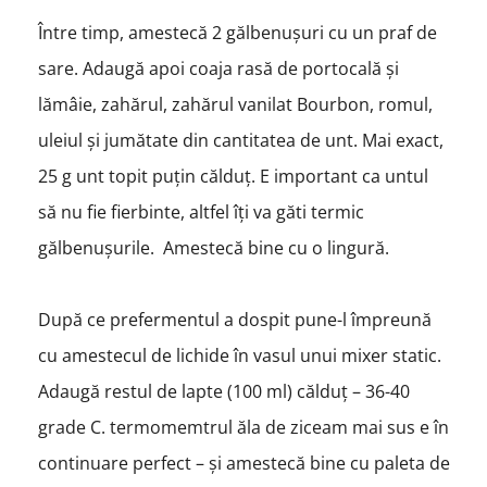
Între timp, amestecă 2 gălbenușuri cu un praf de
sare. Adaugă apoi coaja rasă de portocală și
lămâie, zahărul, zahărul vanilat Bourbon, romul,
uleiul și jumătate din cantitatea de unt. Mai exact,
25 g unt topit puțin călduț. E important ca untul
să nu fie fierbinte, altfel îți va găti termic
gălbenușurile. Amestecă bine cu o lingură.
După ce prefermentul a dospit pune-l împreună
cu amestecul de lichide în vasul unui mixer static.
Adaugă restul de lapte (100 ml) călduț – 36-40
grade C. termomemtrul ăla de ziceam mai sus e în
continuare perfect – și amestecă bine cu paleta de