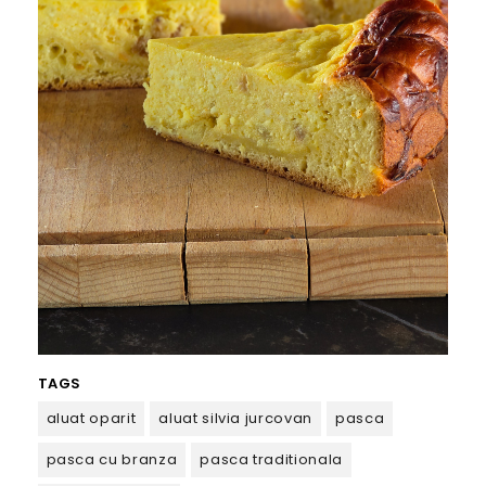
TAGS
aluat oparit
aluat silvia jurcovan
pasca
pasca cu branza
pasca traditionala