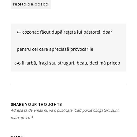
reteta de pasca
Navigare
în
cozonac făcut după rețeta lui păstorel. doar
articole
pentru cei care apreciază provocările
c-o fi iarbă, fragi sau struguri, beau, deci mă pricep
SHARE YOUR THOUGHTS
Adresa ta de email nu va fi publicată.
Câmpurile obligatorii sunt
marcate cu
*