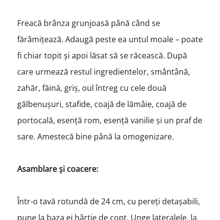
Freacă brânza grunjoasă până când se
fărâmițează. Adaugă peste ea untul moale – poate
fi chiar topit și apoi lăsat să se răcească. După
care urmează restul ingredientelor, smântână,
zahăr, făină, griș, oul întreg cu cele două
gălbenușuri, stafide, coajă de lămâie, coajă de
portocală, esență rom, esență vanilie și un praf de
sare. Amestecă bine până la omogenizare.
Asamblare și coacere:
Într-o tavă rotundă de 24 cm, cu pereți detașabili,
pune la baza ei hârtie de copt. Unge lateralele, la