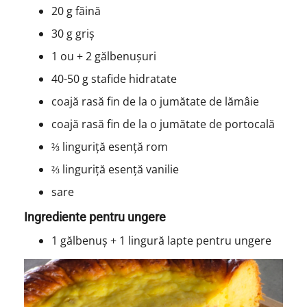
20 g făină
30 g griș
1 ou + 2 gălbenușuri
40-50 g stafide hidratate
coajă rasă fin de la o jumătate de lămâie
coajă rasă fin de la o jumătate de portocală
⅔ linguriță esență rom
⅔ linguriță esență vanilie
sare
Ingrediente pentru ungere
1 gălbenuș + 1 lingură lapte pentru ungere