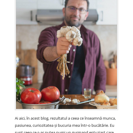
Ai aici, în acest blog, rezultatul a ceea ce înseamnă munca,
pasiunea, curiozitatea și bucuria mea într-o bucătărie. Eu
sunt ceea ce s-ar putea numi un gurmand entuziast care