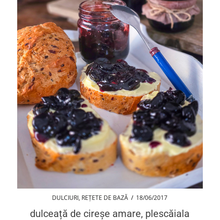
DULCIURI
,
REȚETE DE BAZĂ
/
18/06/2017
dulceață de cireșe amare, plescăiala