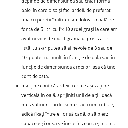
depinde de dimensiunea sau chiar forma
oalei în care o să și faci ardeii. de preferat
una cu pereții înalți. eu am folosit o oală de
fontă de 5 litri cu fix 10 ardei grași la care am
avut nevoie de exact gramajul precizat în
listă. tu s-ar putea să ai nevoie de 8 sau de
10, poate mai mult. în funcție de oală sau în
funcție de dimensiunea ardeilor, așa că ține
cont de asta.
mai ține cont că ardeii trebuie așezați pe
verticală în oală, sprijiniți unii de alții, dacă
nu-s suficienți ardei și nu stau cum trebuie,
adică fixați între ei, or să cadă, o să pierzi
capacele și or să se înece în zeamă și noi nu