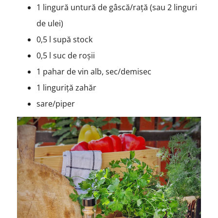
1 lingură untură de gâscă/rață (sau 2 linguri
de ulei)
0,5 l supă stock
0,5 l suc de roșii
1 pahar de vin alb, sec/demisec
1 linguriță zahăr
sare/piper