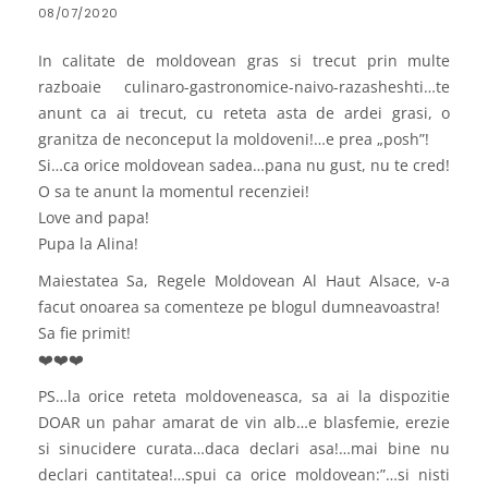
08/07/2020
In calitate de moldovean gras si trecut prin multe
razboaie culinaro-gastronomice-naivo-razasheshti…te
anunt ca ai trecut, cu reteta asta de ardei grasi, o
granitza de neconceput la moldoveni!…e prea „posh”!
Si…ca orice moldovean sadea…pana nu gust, nu te cred!
O sa te anunt la momentul recenziei!
Love and papa!
Pupa la Alina!
Maiestatea Sa, Regele Moldovean Al Haut Alsace, v-a
facut onoarea sa comenteze pe blogul dumneavoastra!
Sa fie primit!
❤️❤️❤️
PS…la orice reteta moldoveneasca, sa ai la dispozitie
DOAR un pahar amarat de vin alb…e blasfemie, erezie
si sinucidere curata…daca declari asa!…mai bine nu
declari cantitatea!…spui ca orice moldovean:”…si nisti