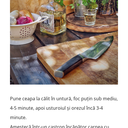
Pune ceapa la călit în untură, foc puțin sub mediu,
4-5 minute, apoi usturoiul și orezul încă 3-4
minute.
Amestecă într-un castron încăpător carnea cu