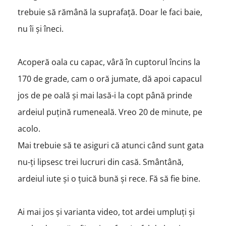
trebuie să rămână la suprafață. Doar le faci baie,
nu îi și îneci.
Acoperă oala cu capac, vâră în cuptorul încins la
170 de grade, cam o oră jumate, dă apoi capacul
jos de pe oală și mai lasă-i la copt până prinde
ardeiul puțină rumeneală. Vreo 20 de minute, pe
acolo.
Mai trebuie să te asiguri că atunci când sunt gata
nu-ți lipsesc trei lucruri din casă. Smântână,
ardeiul iute și o țuică bună și rece. Fă să fie bine.
Ai mai jos și varianta video, tot ardei umpluți și