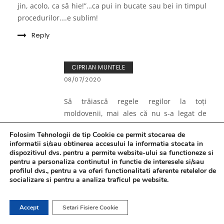
jin, acolo, ca sâ hie!”…ca pui in bucate sau bei in timpul
procedurilor….e sublim!
Reply
CIPRIAN MUNTELE
08/07/2020
Să trăiască regele regilor la toți
moldovenii, mai ales că nu s-a legat de
faptul că n-am scris nimic de mămăligă.
Folosim Tehnologii de tip Cookie ce permit stocarea de
Reply
informatii si/sau obtinerea accesului la informatia stocata in
dispozitivul dvs. pentru a permite website-ului sa functioneze si
pentru a personaliza continutul in functie de interesele si/sau
profilul dvs., pentru a va oferi functionalitati aferente retelelor de
DANIEL LUPASCU-RMHA
socializare si pentru a analiza traficul pe website.
08/07/2020
Accept
Setari Fisiere Cookie
Ciprian…stii ca te iubesc!?
Poti sa faci si sa scrii ce vrei tu!