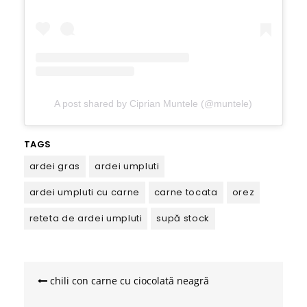
A post shared by Ciprian Muntele (@muntele)
TAGS
ardei gras
ardei umpluti
ardei umpluti cu carne
carne tocata
orez
reteta de ardei umpluti
supă stock
Navigare
în
chili con carne cu ciocolată neagră
articole