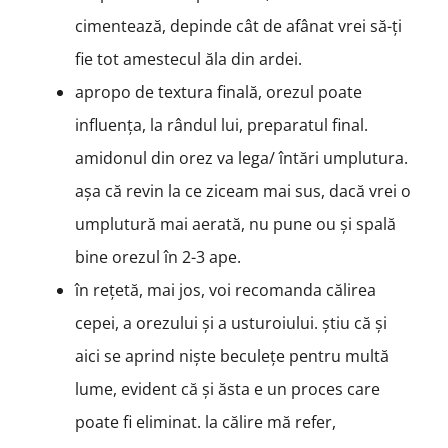
cimentează, depinde cât de afânat vrei să-ți
fie tot amestecul ăla din ardei.
apropo de textura finală, orezul poate
influența, la rândul lui, preparatul final.
amidonul din orez va lega/ întări umplutura.
așa că revin la ce ziceam mai sus, dacă vrei o
umplutură mai aerată, nu pune ou și spală
bine orezul în 2-3 ape.
în rețetă, mai jos, voi recomanda călirea
cepei, a orezului și a usturoiului. știu că și
aici se aprind niște beculețe pentru multă
lume, evident că și ăsta e un proces care
poate fi eliminat. la călire mă refer,