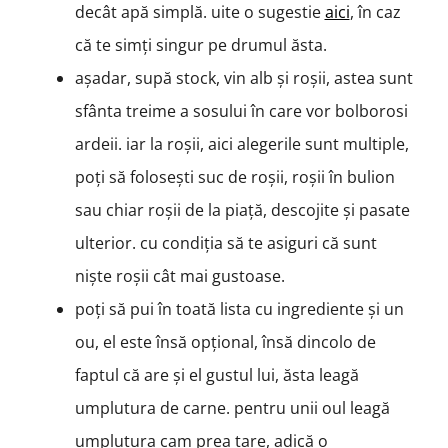
decât apă simplă. uite o sugestie
aici
, în caz
că te simți singur pe drumul ăsta.
așadar, supă stock, vin alb și roșii, astea sunt
sfânta treime a sosului în care vor bolborosi
ardeii. iar la roșii, aici alegerile sunt multiple,
poți să folosești suc de roșii, roșii în bulion
sau chiar roșii de la piață, descojite și pasate
ulterior. cu condiția să te asiguri că sunt
niște roșii cât mai gustoase.
poți să pui în toată lista cu ingrediente și un
ou, el este însă opțional, însă dincolo de
faptul că are și el gustul lui, ăsta leagă
umplutura de carne. pentru unii oul leagă
umplutura cam prea tare, adică o