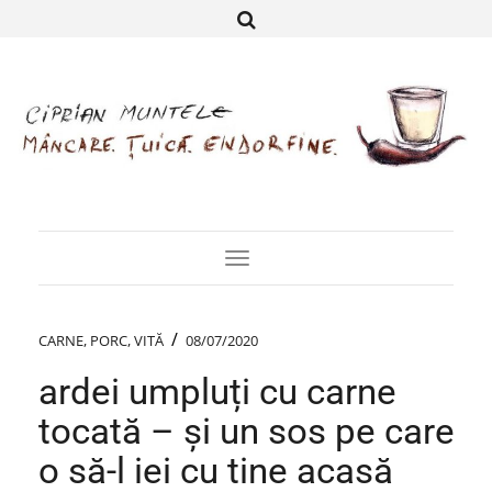
Toggle
Navigation
/
CARNE
,
PORC
,
VITĂ
08/07/2020
ardei umpluți cu carne
tocată – și un sos pe care
o să-l iei cu tine acasă