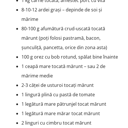
1 kg carne tocată, amestec porc cu vită
8-10-12 ardei grași – depinde de soi și
mărime
80-100 g afumătură crud-uscată tocată
mărunt (poți folosi pastramă, bacon,
șunculiță, pancetta, orice din zona asta)
100 g orez cu bob rotund, spălat bine înainte
1 ceapă mare tocată mărunt – sau 2 de
mărime medie
2-3 căței de usturoi tocați mărunt
1 lingură plină cu pastă de tomate
1 legătură mare pătrunjel tocat mărunt
1 legătură mare mărar tocat mărunt
2 linguri cu cimbru tocat mărunt