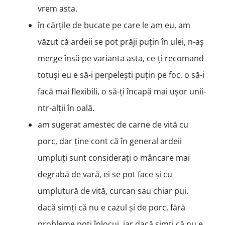
vrem asta.
în cărțile de bucate pe care le am eu, am
văzut că ardeii se pot prăji puțin în ulei, n-aș
merge însă pe varianta asta, ce-ți recomand
totuși eu e să-i perpelești puțin pe foc. o să-i
facă mai flexibili, o să-ți încapă mai ușor unii-
ntr-alții în oală.
am sugerat amestec de carne de vită cu
porc, dar ține cont că în general ardeii
umpluți sunt considerați o mâncare mai
degrabă de vară, ei se pot face și cu
umplutură de vită, curcan sau chiar pui.
dacă simți că nu e cazul și de porc, fără
probleme poți înlocui. iar dacă simți că nu e