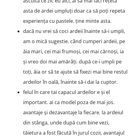
ascultă ce zic eu aici, ai să mai faci rețeta
asta de ardei umpluți doar ca să poți repeta
experiența cu pastele. ține minte asta.
dacă nu vrei să coci ardeii înainte să-i umpli,
am o mică sugestie. când cumperi ardeii, pe
ăia mari, cei mai frumoși, cei mai cărnoși, ia
și vreo doi mai amărâți. după ce-i umpli pe
toți, ăia or să te ajute să fixezi mai bine restul
ardeilor în oală, înainte să-i dai la cuptor.
felul în care tai capacul ardeilor e și el
important. ai ca model poza de mai jos.
avantaje și dezavantaje la fiecare. la ardeiul
din stânga, unde după cum bine vezi,
tăietura a fost făcută în jurul cozii, avantajul