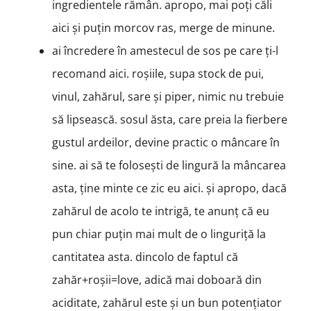
ingredientele rămân. apropo, mai poți căli
aici și puțin morcov ras, merge de minune.
ai încredere în amestecul de sos pe care ți-l
recomand aici. roșiile, supa stock de pui,
vinul, zahărul, sare și piper, nimic nu trebuie
să lipsească. sosul ăsta, care preia la fierbere
gustul ardeilor, devine practic o mâncare în
sine. ai să te folosești de lingură la mâncarea
asta, ține minte ce zic eu aici. și apropo, dacă
zahărul de acolo te intrigă, te anunț că eu
pun chiar puțin mai mult de o linguriță la
cantitatea asta. dincolo de faptul că
zahăr+roșii=love, adică mai doboară din
aciditate, zahărul este și un bun potențiator