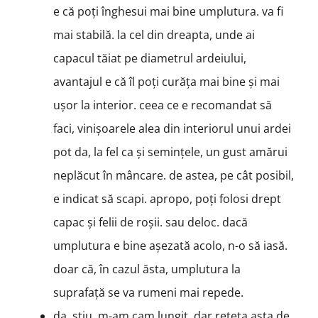
e că poți înghesui mai bine umplutura. va fi
mai stabilă. la cel din dreapta, unde ai
capacul tăiat pe diametrul ardeiului,
avantajul e că îl poți curăța mai bine și mai
ușor la interior. ceea ce e recomandat să
faci, vinișoarele alea din interiorul unui ardei
pot da, la fel ca și semințele, un gust amărui
neplăcut în mâncare. de astea, pe cât posibil,
e indicat să scapi. apropo, poți folosi drept
capac și felii de roșii. sau deloc. dacă
umplutura e bine așezată acolo, n-o să iasă.
doar că, în cazul ăsta, umplutura la
suprafață se va rumeni mai repede.
da, știu, m-am cam lungit, dar rețeta asta de