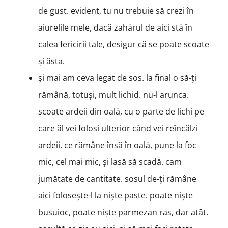
de gust. evident, tu nu trebuie să crezi în
aiurelile mele, dacă zahărul de aici stă în
calea fericirii tale, desigur că se poate scoate
și ăsta.
și mai am ceva legat de sos. la final o să-ți
rămână, totuși, mult lichid. nu-l arunca.
scoate ardeii din oală, cu o parte de lichi pe
care ăl vei folosi ulterior când vei reîncălzi
ardeii. ce rămâne însă în oală, pune la foc
mic, cel mai mic, și lasă să scadă. cam
jumătate de cantitate. sosul de-ți rămâne
aici folosește-l la niște paste. poate niște
busuioc, poate niște parmezan ras, dar atât.