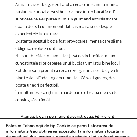
Ai aici, în acest blog, rezultatul a ceea ce înseamnă munca,
pasiunea, curiozitatea și bucuria mea într-o bucătărie. Eu
sunt ceea ce s-ar putea numi un gurmand entuziast care
doar a decis la un moment dat că vrea să scrie despre
experiențele lui culinare.
Existența acestui blog a fost provocarea imensă care să mă
oblige să evoluez continuu.
Nu sunt bucătar, nu am intenții să devin bucătar, nu am
cunoștințele și priceperea unui bucătar. Îmi știu bine locul.
Pot doar să-ți promit că ceea ce vei găsi în acest blog va fi
bine testat și îndelung documentat. Că va fi gustos, deși
poate uneori perfectibil.
Îți mulțumesc că ești aici, mai departe e treaba mea să te
conving să și rămâi.
Atenție, blog în permanentă construcție. Fiți vigilenți!
Folosim Tehnologii de tip Cookie ce permit stocarea de
informatii si/sau obtinerea accesului la informatia stocata in
dispozitivul dvs. pentru a permite website-ului sa functioneze si