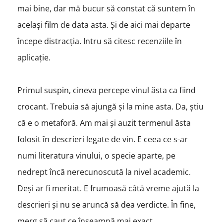
mai bine, dar mă bucur să constat că suntem în
același film de data asta. Și de aici mai departe
începe distracția. Intru să citesc recenziile în
aplicație.
Primul suspin, cineva percepe vinul ăsta ca fiind
crocant. Trebuia să ajungă și la mine asta. Da, știu
că e o metaforă. Am mai și auzit termenul ăsta
folosit în descrieri legate de vin. E ceea ce s-ar
numi literatura vinului, o specie aparte, pe
nedrept încă nerecunoscută la nivel academic.
Deși ar fi meritat. E frumoasă câtă vreme ajută la
descrieri și nu se aruncă să dea verdicte. În fine,
merg să caut ce înseamnă mai exact.