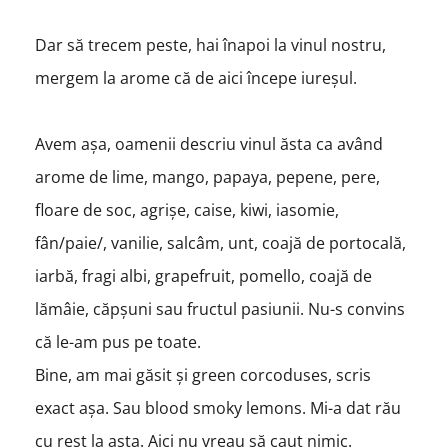
Dar să trecem peste, hai înapoi la vinul nostru,
mergem la arome că de aici începe iureșul.
Avem așa, oamenii descriu vinul ăsta ca având
arome de lime, mango, papaya, pepene, pere,
floare de soc, agrișe, caise, kiwi, iasomie,
fân/paie/, vanilie, salcâm, unt, coajă de portocală,
iarbă, fragi albi, grapefruit, pomello, coajă de
lămâie, căpșuni sau fructul pasiunii. Nu-s convins
că le-am pus pe toate.
Bine, am mai găsit și green corcoduses, scris
exact așa. Sau blood smoky lemons. Mi-a dat rău
cu rest la asta. Aici nu vreau să caut nimic.