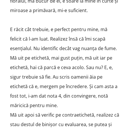
floralul, mă bucur de el, e soare la mine în curte și
miroase a primăvară, mi-e suficient.
E răcit cât trebuie, e perfect pentru mine, mă
felicit că l-am luat. Realizez însă că îmi scapă
esențialul. Nu identific decât vag nuanța de fume.
Mă uit pe etichetă, mai gust puțin, mă uit iar pe
etichetă, hai că parcă e ceva acolo. Sau nu? E, e,
sigur trebuie să fie. Au scris oamenii ăia pe
etichetă că e, mergem pe încredere. Și cam asta a
fost tot, i-am dat nota 4, din convingere, notă
măricică pentru mine.
Mă uit apoi să verific pe contraetichetă, realizez că
stau destul de binișor cu evaluarea, se putea și