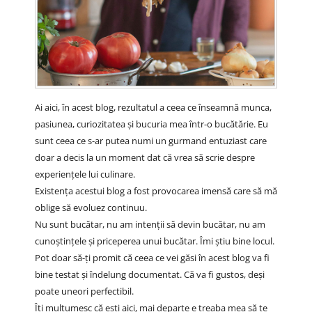
Ai aici, în acest blog, rezultatul a ceea ce înseamnă munca,
pasiunea, curiozitatea și bucuria mea într-o bucătărie. Eu
sunt ceea ce s-ar putea numi un gurmand entuziast care
doar a decis la un moment dat că vrea să scrie despre
experiențele lui culinare.
Existența acestui blog a fost provocarea imensă care să mă
oblige să evoluez continuu.
Nu sunt bucătar, nu am intenții să devin bucătar, nu am
cunoștințele și priceperea unui bucătar. Îmi știu bine locul.
Pot doar să-ți promit că ceea ce vei găsi în acest blog va fi
bine testat și îndelung documentat. Că va fi gustos, deși
poate uneori perfectibil.
Îți mulțumesc că ești aici, mai departe e treaba mea să te