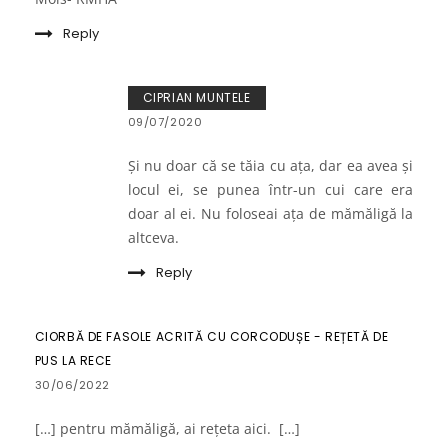
Reply
CIPRIAN MUNTELE
09/07/2020
Și nu doar că se tăia cu ața, dar ea avea și
locul ei, se punea într-un cui care era
doar al ei. Nu foloseai ața de mămăligă la
altceva.
Reply
CIORBĂ DE FASOLE ACRITĂ CU CORCODUȘE - REȚETĂ DE
PUS LA RECE
30/06/2022
[…] pentru mămăligă, ai rețeta aici. […]