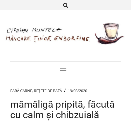
Toggle
Navigation
/
FĂRĂ CARNE
,
REȚETE DE BAZĂ
19/03/2020
mămăligă pripită, făcută
cu calm și chibzuială