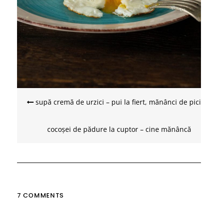
Navigare
în
supă cremă de urzici – pui la fiert, mănânci de pici
articole
cocoșei de pădure la cuptor – cine mănâncă
împreună, rămâne împreună
7 COMMENTS