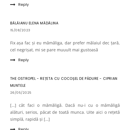
Reply
BĂLĂIANU ELENA MĂDĂLINA
15/08/2023
Fix așa fac și eu mămăliga, dar prefer mălaiul dec țară,
cel negrișat, mi se pare muuult mai gustoasă
Reply
THE OSTROPEL - REȚETA CU COCOȘEL DE PĂDURE - CIPRIAN
MUNTELE
26/05/2025
[…] cât faci o mămăligă. Dacă nu-i cu o mămăligă
alături, serios, păcat de toată munca. Uite aici o rețetă
simplă, rapidă și […]
Reply