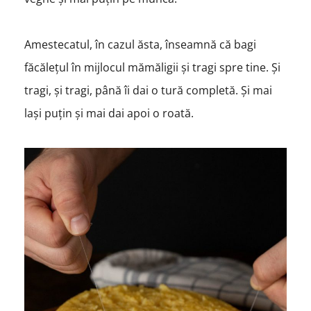
Amestecatul, în cazul ăsta, înseamnă că bagi
făcălețul în mijlocul mămăligii și tragi spre tine. Și
tragi, și tragi, până îi dai o tură completă. Și mai
lași puțin și mai dai apoi o roată.