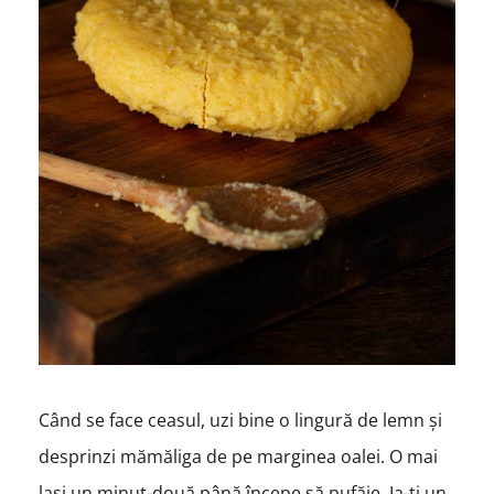
Când se face ceasul, uzi bine o lingură de lemn și
desprinzi mămăliga de pe marginea oalei. O mai
lași un minut-două până începe să pufăie. Ia-ți un