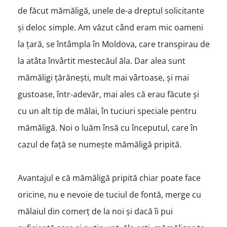
de făcut mămăligă, unele de-a dreptul solicitante
și deloc simple. Am văzut când eram mic oameni
la țară, se întâmpla în Moldova, care transpirau de
la atâta învârtit mestecăul ăla. Dar alea sunt
mămăligi țărănești, mult mai vârtoase, și mai
gustoase, într-adevăr, mai ales că erau făcute și
cu un alt tip de mălai, în tuciuri speciale pentru
mămăligă. Noi o luăm însă cu începutul, care în
cazul de față se numește mămăligă pripită.
Avantajul e că mămăligă pripită chiar poate face
oricine, nu e nevoie de tuciul de fontă, merge cu
mălaiul din comerț de la noi și dacă îi pui