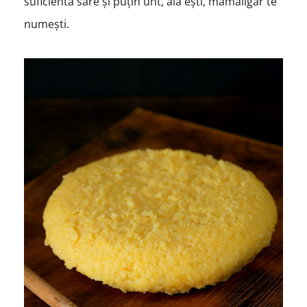
suficientă sare și puțin unt, ăla ești, mămăligar te
numești.