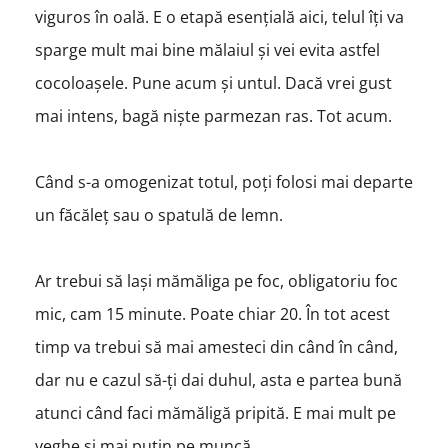
viguros în oală. E o etapă esențială aici, telul îți va
sparge mult mai bine mălaiul și vei evita astfel
cocoloașele. Pune acum și untul. Dacă vrei gust
mai intens, bagă niște parmezan ras. Tot acum.
Când s-a omogenizat totul, poți folosi mai departe
un făcăleț sau o spatulă de lemn.
Ar trebui să lași mămăliga pe foc, obligatoriu foc
mic, cam 15 minute. Poate chiar 20. În tot acest
timp va trebui să mai amesteci din când în când,
dar nu e cazul să-ți dai duhul, asta e partea bună
atunci când faci mămăligă pripită. E mai mult pe
veghe și mai puțin pe muncă.