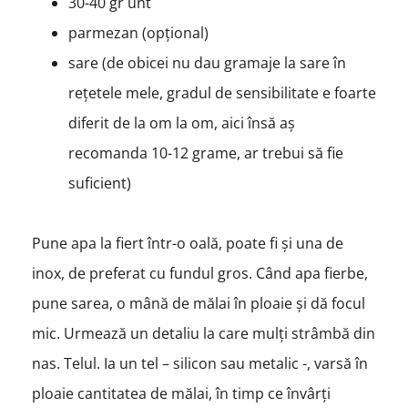
30-40 gr unt
parmezan (opțional)
sare (de obicei nu dau gramaje la sare în
rețetele mele, gradul de sensibilitate e foarte
diferit de la om la om, aici însă aș
recomanda 10-12 grame, ar trebui să fie
suficient)
Pune apa la fiert într-o oală, poate fi și una de
inox, de preferat cu fundul gros. Când apa fierbe,
pune sarea, o mână de mălai în ploaie și dă focul
mic. Urmează un detaliu la care mulți strâmbă din
nas. Telul. Ia un tel – silicon sau metalic -, varsă în
ploaie cantitatea de mălai, în timp ce învârți