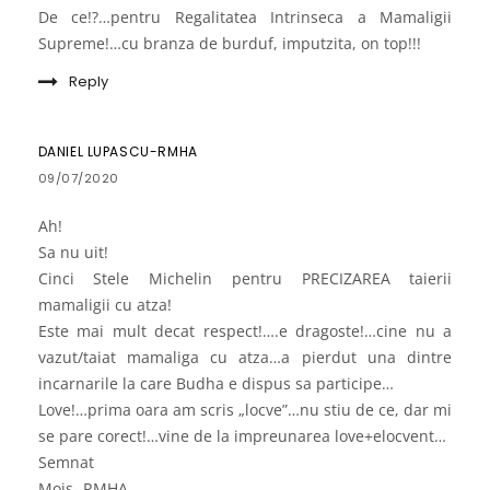
De ce!?…pentru Regalitatea Intrinseca a Mamaligii
Supreme!…cu branza de burduf, imputzita, on top!!!
Reply
DANIEL LUPASCU-RMHA
09/07/2020
Ah!
Sa nu uit!
Cinci Stele Michelin pentru PRECIZAREA taierii
mamaligii cu atza!
Este mai mult decat respect!….e dragoste!…cine nu a
vazut/taiat mamaliga cu atza…a pierdut una dintre
incarnarile la care Budha e dispus sa participe…
Love!…prima oara am scris „locve”…nu stiu de ce, dar mi
se pare corect!…vine de la impreunarea love+elocvent…
Semnat
Mois- RMHA