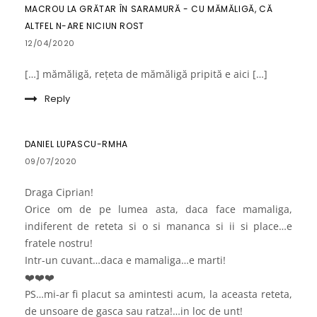
MACROU LA GRĂTAR ÎN SARAMURĂ - CU MĂMĂLIGĂ, CĂ
ALTFEL N-ARE NICIUN ROST
12/04/2020
[…] mămăligă, rețeta de mămăligă pripită e aici […]
Reply
DANIEL LUPASCU-RMHA
09/07/2020
Draga Ciprian!
Orice om de pe lumea asta, daca face mamaliga,
indiferent de reteta si o si mananca si ii si place…e
fratele nostru!
Intr-un cuvant…daca e mamaliga…e marti!
❤️❤️❤️
PS…mi-ar fi placut sa amintesti acum, la aceasta reteta,
de unsoare de gasca sau ratza!…in loc de unt!