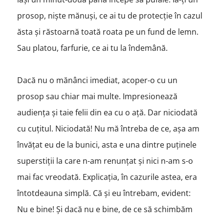
prosop, niște mănuși, ce ai tu de protecție în cazul
ăsta și răstoarnă toată roata pe un fund de lemn.
Sau platou, farfurie, ce ai tu la îndemână.
Dacă nu o mănânci imediat, acoper-o cu un
prosop sau chiar mai multe. Impresionează
audiența și taie felii din ea cu o ață. Dar niciodată
cu cuțitul. Niciodată! Nu mă întreba de ce, așa am
învățat eu de la bunici, asta e una dintre puținele
superstiții la care n-am renunțat și nici n-am s-o
mai fac vreodată. Explicația, în cazurile astea, era
întotdeauna simplă. Că și eu întrebam, evident:
Nu e bine! Și dacă nu e bine, de ce să schimbăm