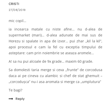
CRISTI
27/08/2019
mic copil…
ia incearca matale cu niste afine… nu d-alea de
supermarket (mari)… d-alea adunate de mai sus de
Horezu si spalate in apa de izvor… pui zhar „kil la kil”,
apoi procesul e cam la fel cu exceptia timpului de
asteptare: cam prin noiembrie se aseaza aromele…
A! sa nu pui alcoale de 9x grade… maxim 60 grade.
Sa domolesti taria merge si ceva „frunte” de corcodusa
daca ai pe cineva cu alambic si chef de stat ghemuit –
„corcodușca” nu-i asa aromata si merge ca „umplutura”
Te bagi?
Reply