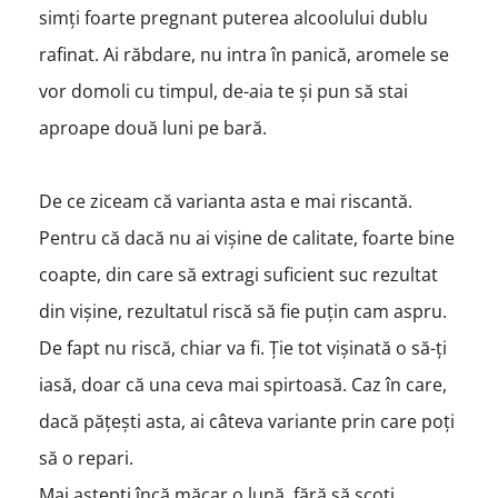
simți foarte pregnant puterea alcoolului dublu
rafinat. Ai răbdare, nu intra în panică, aromele se
vor domoli cu timpul, de-aia te și pun să stai
aproape două luni pe bară.
De ce ziceam că varianta asta e mai riscantă.
Pentru că dacă nu ai vișine de calitate, foarte bine
coapte, din care să extragi suficient suc rezultat
din vișine, rezultatul riscă să fie puțin cam aspru.
De fapt nu riscă, chiar va fi. Ție tot vișinată o să-ți
iasă, doar că una ceva mai spirtoasă. Caz în care,
dacă pățești asta, ai câteva variante prin care poți
să o repari.
Mai aștepți încă măcar o lună, fără să scoți