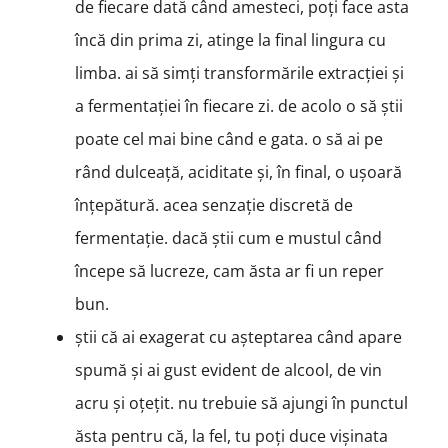
de fiecare dată când amesteci, poți face asta
încă din prima zi, atinge la final lingura cu
limba. ai să simți transformările extracției și
a fermentației în fiecare zi. de acolo o să știi
poate cel mai bine când e gata. o să ai pe
rând dulceață, aciditate și, în final, o ușoară
înțepătură. acea senzație discretă de
fermentație. dacă știi cum e mustul când
începe să lucreze, cam ăsta ar fi un reper
bun.
știi că ai exagerat cu așteptarea când apare
spumă și ai gust evident de alcool, de vin
acru și oțețit. nu trebuie să ajungi în punctul
ăsta pentru că, la fel, tu poți duce vișinata