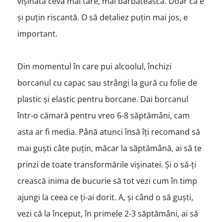
vișinată ceva mai tare, mai bărbătească. Doar că e
și puțin riscantă. O să detaliez puțin mai jos, e
important.
Din momentul în care pui alcoolul, închizi
borcanul cu capac sau strângi la gură cu folie de
plastic și elastic pentru borcane. Dai borcanul
într-o cămară pentru vreo 6-8 săptămâni, cam
asta ar fi media. Până atunci însă îți recomand să
mai guști câte puțin, măcar la săptămână, ai să te
prinzi de toate transformările vișinatei. Și o să-ți
crească inima de bucurie să tot vezi cum în timp
ajungi la ceea ce ți-ai dorit. A, și când o să guști,
vezi că la început, în primele 2-3 săptămâni, ai să