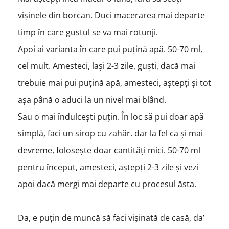
vișinele din borcan. Duci macerarea mai departe
timp în care gustul se va mai rotunji.
Apoi ai varianta în care pui puțină apă. 50-70 ml,
cel mult. Amesteci, lași 2-3 zile, guști, dacă mai
trebuie mai pui puțină apă, amesteci, aștepți și tot
așa până o aduci la un nivel mai blând.
Sau o mai îndulcești puțin. În loc să pui doar apă
simplă, faci un sirop cu zahăr. dar la fel ca și mai
devreme, folosește doar cantități mici. 50-70 ml
pentru început, amesteci, aștepți 2-3 zile și vezi
apoi dacă mergi mai departe cu procesul ăsta.
Da, e puțin de muncă să faci vișinată de casă, da’