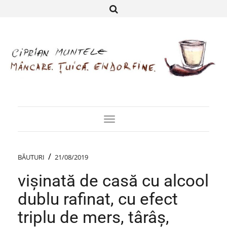
Toggle
Navigation
/
BĂUTURI
21/08/2019
vișinată de casă cu alcool
dublu rafinat, cu efect
triplu de mers, târâș,