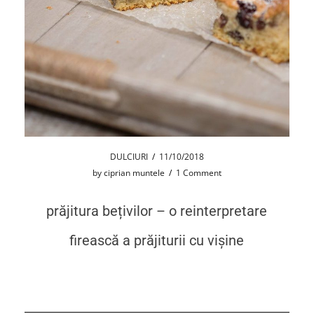
DULCIURI
/
11/10/2018
by
ciprian muntele
/
1 Comment
prăjitura bețivilor – o reinterpretare
firească a prăjiturii cu vișine