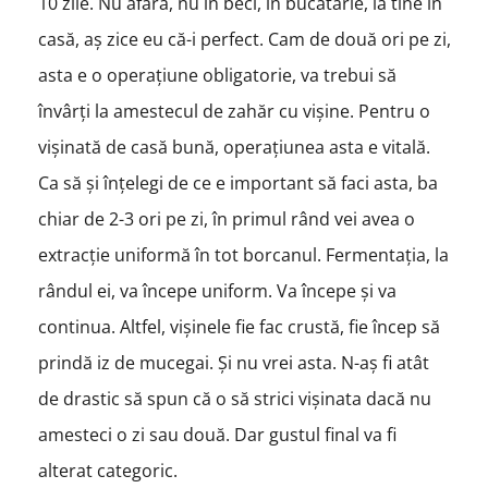
10 zile. Nu afară, nu în beci, în bucătărie, la tine în
casă, aș zice eu că-i perfect. Cam de două ori pe zi,
asta e o operațiune obligatorie, va trebui să
învârți la amestecul de zahăr cu vișine. Pentru o
vișinată de casă bună, operațiunea asta e vitală.
Ca să și înțelegi de ce e important să faci asta, ba
chiar de 2-3 ori pe zi, în primul rând vei avea o
extracție uniformă în tot borcanul. Fermentația, la
rândul ei, va începe uniform. Va începe și va
continua. Altfel, vișinele fie fac crustă, fie încep să
prindă iz de mucegai. Și nu vrei asta. N-aș fi atât
de drastic să spun că o să strici vișinata dacă nu
amesteci o zi sau două. Dar gustul final va fi
alterat categoric.