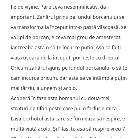
fie de vișine. Pare ceva nesemnificativ, da-i
important. Zahărul prins pe fundul borcanului se
va transforma la început într-o pastă vâscoasă, se
va lipi de borcan, e ceva mai greu de amestecat,
iar treaba asta o să te încurce puțin. Așa că fă-ți
viața ușoară de la început, pornește cu dreptul.
Oricum zahărul ajuns pe fundul borcanului o să te
cam încurce oricum, dar asta se va întâmpla puțin
mai târziu, ajungem și acolo.
Acoperă în faza asta borcanul cu două-trei
straturi de tifon peste care pui o farfurie mică.
Lasă borhotul ăsta care se formează să respire, e
multă viață acolo. Și îl lași tu așa să respire vreo 7-