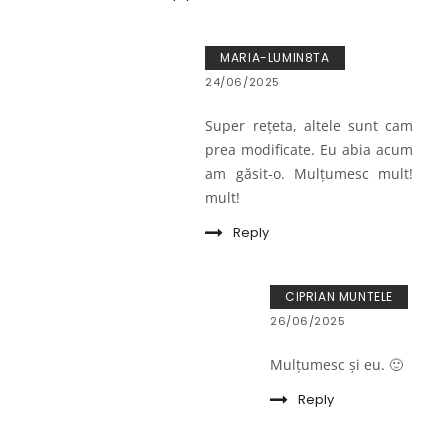
MARIA-LUMIN8TA
24/06/2025
Super rețeta, altele sunt cam
prea modificate. Eu abia acum
am găsit-o. Mulțumesc mult!
mult!
Reply
CIPRIAN MUNTELE
26/06/2025
Mulțumesc și eu. 🙂
Reply