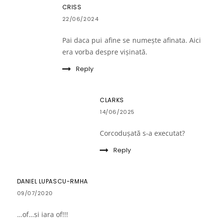
CRISS
22/06/2024
Pai daca pui afine se numește afinata. Aici
era vorba despre vișinată.
Reply
CLARKS
14/06/2025
Corcodușată s-a executat?
Reply
DANIEL LUPASCU-RMHA
09/07/2020
…of…si iara of!!!