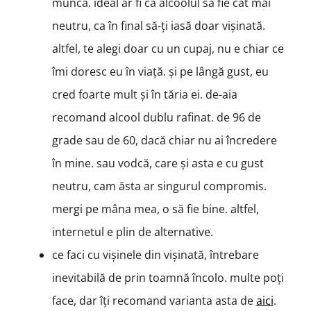
munca. ideal ar fi ca alcoolul să fie cât mai
neutru, ca în final să-ți iasă doar vișinată.
altfel, te alegi doar cu un cupaj, nu e chiar ce
îmi doresc eu în viață. și pe lângă gust, eu
cred foarte mult și în tăria ei. de-aia
recomand alcool dublu rafinat. de 96 de
grade sau de 60, dacă chiar nu ai încredere
în mine. sau vodcă, care și asta e cu gust
neutru, cam ăsta ar singurul compromis.
mergi pe mâna mea, o să fie bine. altfel,
internetul e plin de alternative.
ce faci cu vișinele din vișinată, întrebare
inevitabilă de prin toamnă încolo. multe poți
face, dar îți recomand varianta asta de
aici
.