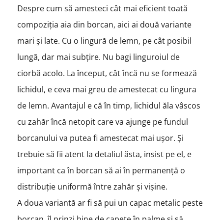
Despre cum să amesteci cât mai eficient toată
compoziția aia din borcan, aici ai două variante
mari și late. Cu o lingură de lemn, pe cât posibil
lungă, dar mai subțire. Nu bagi linguroiul de
ciorbă acolo. La început, cât încă nu se formează
lichidul, e ceva mai greu de amestecat cu lingura
de lemn. Avantajul e că în timp, lichidul ăla vâscos
cu zahăr încă netopit care va ajunge pe fundul
borcanului va putea fi amestecat mai ușor. Și
trebuie să fii atent la detaliul ăsta, insist pe el, e
important ca în borcan să ai în permanență o
distribuție uniformă între zahăr și vișine.
A doua variantă ar fi să pui un capac metalic peste
borcan, îl prinzi bine de capete în palme și să