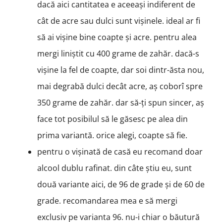
dacă aici cantitatea e aceeași indiferent de
cât de acre sau dulci sunt vișinele. ideal ar fi
să ai vișine bine coapte și acre. pentru alea
mergi liniștit cu 400 grame de zahăr. dacă-s
vișine la fel de coapte, dar soi dintr-ăsta nou,
mai degrabă dulci decât acre, aș coborî spre
350 grame de zahăr. dar să-ți spun sincer, aș
face tot posibilul să le găsesc pe alea din
prima variantă. orice alegi, coapte să fie.
pentru o vișinată de casă eu recomand doar
alcool dublu rafinat. din câte știu eu, sunt
două variante aici, de 96 de grade și de 60 de
grade. recomandarea mea e să mergi
exclusiv pe varianta 96. nu-i chiar o băutură