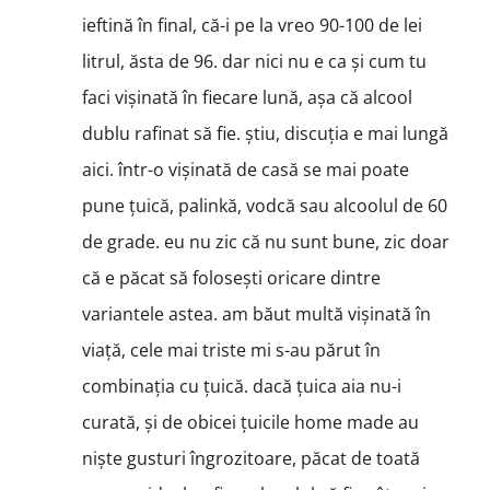
ieftină în final, că-i pe la vreo 90-100 de lei
litrul, ăsta de 96. dar nici nu e ca și cum tu
faci vișinată în fiecare lună, așa că alcool
dublu rafinat să fie. știu, discuția e mai lungă
aici. într-o vișinată de casă se mai poate
pune țuică, palinkă, vodcă sau alcoolul de 60
de grade. eu nu zic că nu sunt bune, zic doar
că e păcat să folosești oricare dintre
variantele astea. am băut multă vișinată în
viață, cele mai triste mi s-au părut în
combinația cu țuică. dacă țuica aia nu-i
curată, și de obicei țuicile home made au
niște gusturi îngrozitoare, păcat de toată