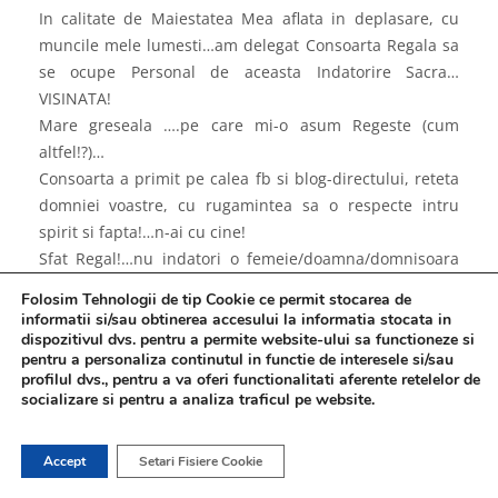
In calitate de Maiestatea Mea aflata in deplasare, cu
muncile mele lumesti…am delegat Consoarta Regala sa
se ocupe Personal de aceasta Indatorire Sacra…
VISINATA!
Mare greseala ….pe care mi-o asum Regeste (cum
altfel!?)…
Consoarta a primit pe calea fb si blog-directului, reteta
domniei voastre, cu rugamintea sa o respecte intru
spirit si fapta!…n-ai cu cine!
Sfat Regal!…nu indatori o femeie/doamna/domnisoara
sa faca munca ce numai un os BARBATESC poate face!…
Folosim Tehnologii de tip Cookie ce permit stocarea de
pentru ca dragoste, pentru ca suflet, pentru ca doare…
informatii si/sau obtinerea accesului la informatia stocata in
doare al dracu’ esecul unei visinate moarte in fasha,
dispozitivul dvs. pentru a permite website-ului sa functioneze si
pentru a personaliza continutul in functie de interesele si/sau
neajunsa la termen si nascuta prematur, in chinuri
profilul dvs., pentru a va oferi functionalitati aferente retelelor de
groaznice…si…fara viatza!
socializare si pentru a analiza traficul pe website.
August Iulian va urez!…si visinata nestemata!
Ma duc sa beau un Pinot Noir…sa-mi treaca!
Accept
Setari Fisiere Cookie
Love…ca de obicei…