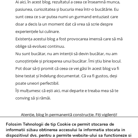
Ai aici, în acest blog, rezultatul a ceea ce înseamnă munca,
pasiunea, curiozitatea și bucuria mea într-o bucătărie. Eu
sunt ceea ce s-ar putea numi un gurmand entuziast care
doar a decis la un moment dat că vrea să scrie despre
experiențele lui culinare.
Existența acestui blog a fost provocarea imensă care să mă
oblige să evoluez continuu.
Nu sunt bucătar, nu am intenții să devin bucătar, nu am
cunoștințele și priceperea unui bucătar. Îmi știu bine locul.
Pot doar să-ți promit că ceea ce vei găsi în acest blog va fi
bine testat și îndelung documentat. Că va fi gustos, deși
poate uneori perfectibil.
Îți mulțumesc că ești aici, mai departe e treaba mea să te
conving să și rămâi.
Atenție, blog în permanentă construcție. Fiți vigilenți!
Folosim Tehnologii de tip Cookie ce permit stocarea de
informatii si/sau obtinerea accesului la informatia stocata in
dispozitivul dvs. pentru a permite website-ului sa functioneze si