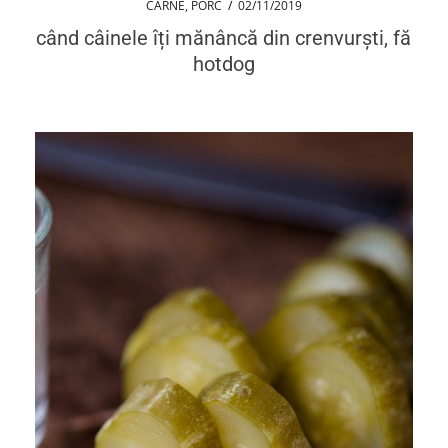
CARNE
,
PORC
/
02/11/2019
când câinele îți mănâncă din crenvurști, fă
hotdog