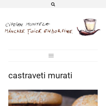
Toggle
Navigation
castraveti murati