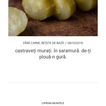
FĂRĂ CARNE
,
REȚETE DE BAZĂ
/
08/10/2018
castraveți murați. în saramură. de-ți
plouă-n gură.
CIPRIAN MUNTELE