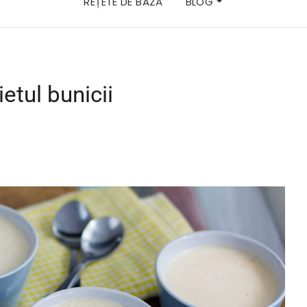
REȚETE DE BAZĂ
BLOG
ietul bunicii