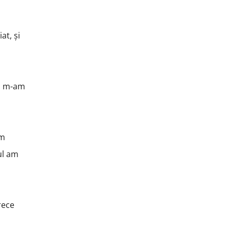
at, și
t, m-am
am
lul am
rece