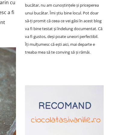
Marin cu
bucătar, nu am cunoștințele și priceperea
sc a fi
unui bucătar. Îmi știu bine locul. Pot doar
să-ți promit că ceea ce vei găsi în acest blog
unt
va fi bine testat și îndelung documentat. Că
va fi gustos, deși poate uneori perfectibil.
Îți mulțumesc că ești aici, mai departe e
treaba mea să te conving să și rămâi.