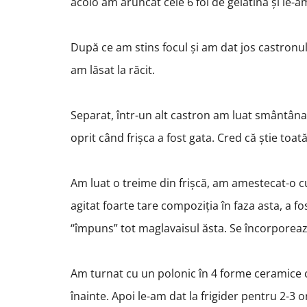
acolo am aruncat cele 6 foi de gelatină și le-a
După ce am stins focul și am dat jos castronul
am lăsat la răcit.
Separat, într-un alt castron am luat smântâna 
oprit când frișca a fost gata. Cred că știe toa
Am luat o treime din frișcă, am amestecat-o cu
agitat foarte tare compoziția în faza asta, a f
“împuns” tot maglavaisul ăsta. Se încorporează
Am turnat cu un polonic în 4 forme ceramice c
înainte. Apoi le-am dat la frigider pentru 2-3 o