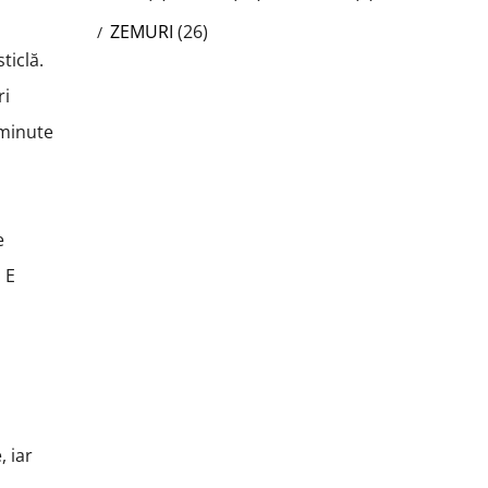
ZEMURI
(26)
ticlă.
ri
 minute
e
 E
, iar