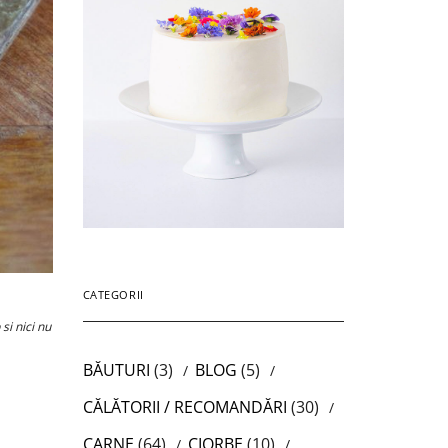
CATEGORII
si nici nu
BĂUTURI
(3)
BLOG
(5)
CĂLĂTORII / RECOMANDĂRI
(30)
CARNE
(64)
CIORBE
(10)