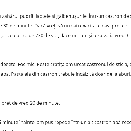
zahărul pudră, laptele și gălbenușurile. Într-un castron de s
 de 30 de minute. Dacă vreți să urmați exact aceleași procedu
t la o priză de 220 de volți face minuni și o să vă ia vreo 3
egete. Foc mic. Peste cratiță am urcat castronul de sticlă, 
apa. Pasta aia din castron trebuie încălzită doar de la aburi.
 preț de vreo 20 de minute.
 minute înainte, am pus repede într-un alt castron apă rece