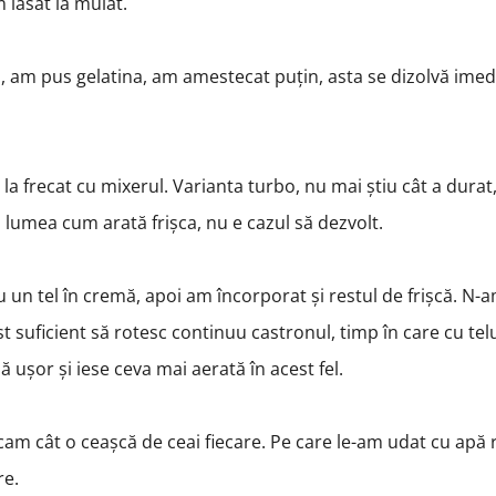
m lăsat la muiat.
, am pus gelatina, am amestecat puțin, asta se dizolvă imedi
la frecat cu mixerul. Varianta turbo, nu mai știu cât a dura
tă lumea cum arată frișca, nu e cazul să dezvolt.
 un tel în cremă, apoi am încorporat și restul de frișcă. N-
ost suficient să rotesc continuu castronul, timp în care cu te
 ușor și iese ceva mai aerată în acest fel.
am cât o ceașcă de ceai fiecare. Pe care le-am udat cu apă 
re.