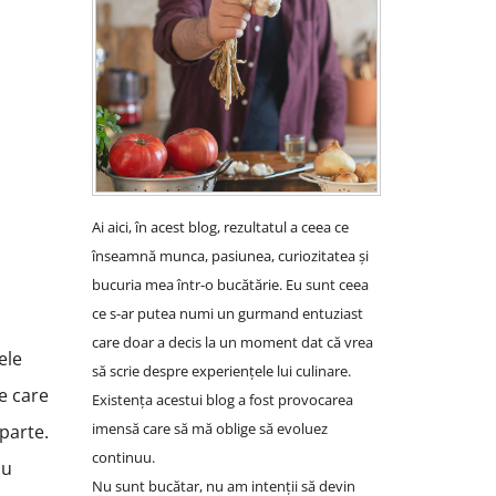
Ai aici, în acest blog, rezultatul a ceea ce
înseamnă munca, pasiunea, curiozitatea și
bucuria mea într-o bucătărie. Eu sunt ceea
ce s-ar putea numi un gurmand entuziast
care doar a decis la un moment dat că vrea
ele
să scrie despre experiențele lui culinare.
pe care
Existența acestui blog a fost provocarea
imensă care să mă oblige să evoluez
eparte.
continuu.
au
Nu sunt bucătar, nu am intenții să devin