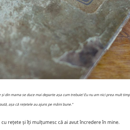
aie și din mama se duce mai departe așa cum trebuie! Eu nu am nici prea mult timp 
pută, așa că rețetele au ajuns pe mâini bune.”
tul cu rețete și îți mulțumesc că ai avut încredere în mine.