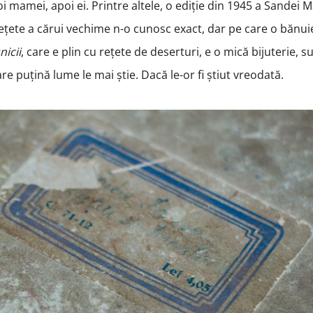
oi mamei, apoi ei. Printre altele, o ediție din 1945 a Sandei 
rețete a cărui vechime n-o cunosc exact, dar pe care o bănuie
nicii
, care e plin cu rețete de deserturi, e o mică bijuterie, s
re puțină lume le mai știe. Dacă le-or fi știut vreodată.