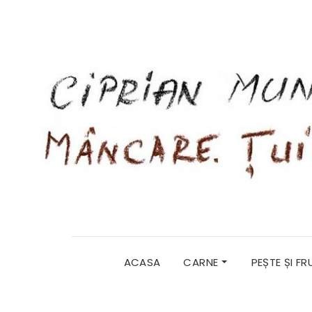
ACASA
CARNE
PEȘTE ȘI F