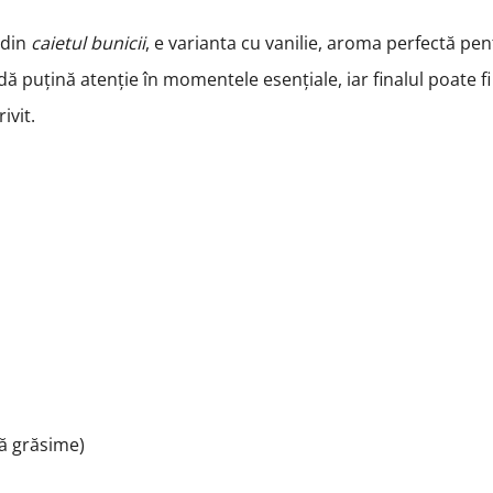
 din
caietul bunicii
, e varianta cu vanilie, aroma perfectă pe
dă puțină atenție în momentele esențiale, iar finalul poate fi
ivit.
tă grăsime)