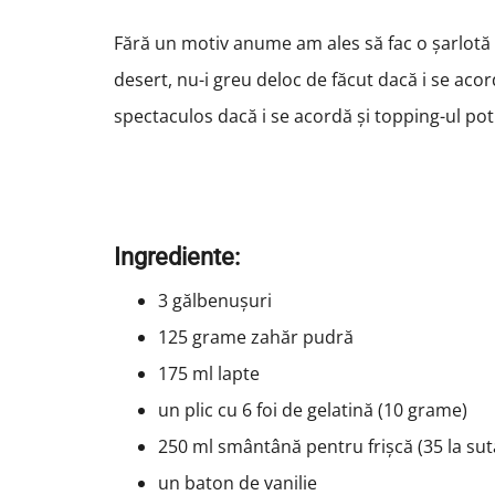
Fără un motiv anume am ales să fac o șarlotă
desert, nu-i greu deloc de făcut dacă i se acor
spectaculos dacă i se acordă și topping-ul potr
Ingrediente:
3 gălbenușuri
125 grame zahăr pudră
175 ml lapte
un plic cu 6 foi de gelatină (10 grame)
250 ml smântână pentru frișcă (35 la su
un baton de vanilie