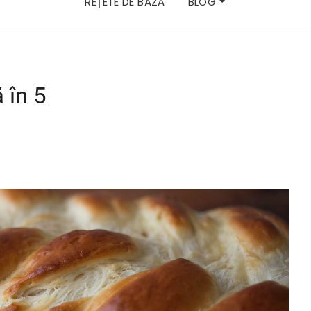
REȚETE DE BAZĂ
BLOG
 în 5