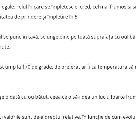
 egale. Felul în care se împletesc e, cred, cel mai frumos și 
tatea de prindere și împletire în 5.
ul se pune în tavă, se unge bine pe toată suprafața cu oul bă
nute.
est timp la 170 de grade, de preferat ar fi ca temperatura să
ge o dată cu ou bătut, ceea ce o să-i dea un luciu foarte fru
i valorile sunt de-a dreptul relative, în funcție de cum evol