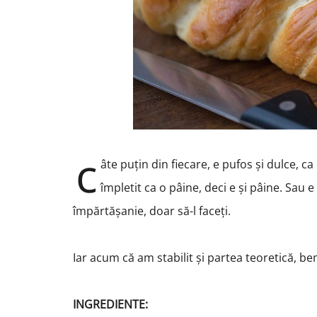
c
âte puțin din fiecare, e pufos și dulce, c
împletit ca o pâine, deci e și pâine. Sau e 
împărtășanie, doar să-l faceți.
Iar acum că am stabilit și partea teoretică, be
INGREDIENTE: