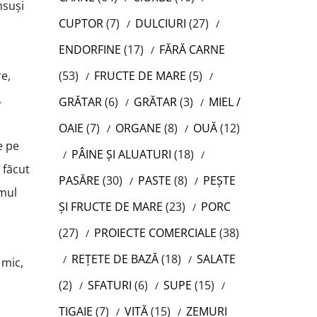
nsuși
CUPTOR
(7)
DULCIURI
(27)
ENDORFINE
(17)
FĂRĂ CARNE
(53)
FRUCTE DE MARE
(5)
re,
.
GRĂTAR
(6)
GRĂTAR
(3)
MIEL /
OAIE
(7)
ORGANE
(8)
OUĂ
(12)
e pe
PÂINE ȘI ALUATURI
(18)
 făcut
PASĂRE
(30)
PASTE
(8)
PEȘTE
umul
ȘI FRUCTE DE MARE
(23)
PORC
(27)
PROIECTE COMERCIALE
(38)
REȚETE DE BAZĂ
(18)
SALATE
 mic,
(2)
SFATURI
(6)
SUPE
(15)
TIGAIE
(7)
VITĂ
(15)
ZEMURI