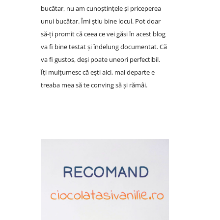
bucătar, nu am cunoștințele și priceperea
unui bucătar. Îmi știu bine locul. Pot doar
să-ți promit că ceea ce vei găsi în acest blog
va fi bine testat și îndelung documentat. Că
va fi gustos, deși poate uneori perfectibil.
Îți mulțumesc că ești aici, mai departe e
treaba mea să te conving să și rămâi.