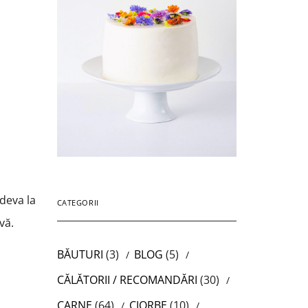
ndeva la
CATEGORII
vă.
BĂUTURI
(3)
BLOG
(5)
CĂLĂTORII / RECOMANDĂRI
(30)
CARNE
(64)
CIORBE
(10)