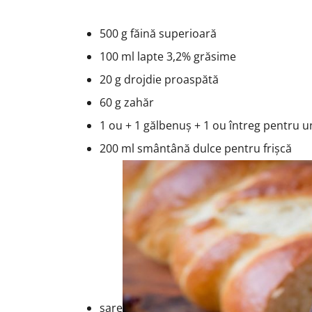
500 g făină superioară
100 ml lapte 3,2% grăsime
20 g drojdie proaspătă
60 g zahăr
1 ou + 1 gălbenuș + 1 ou întreg pentru u
200 ml smântână dulce pentru frișcă
sare