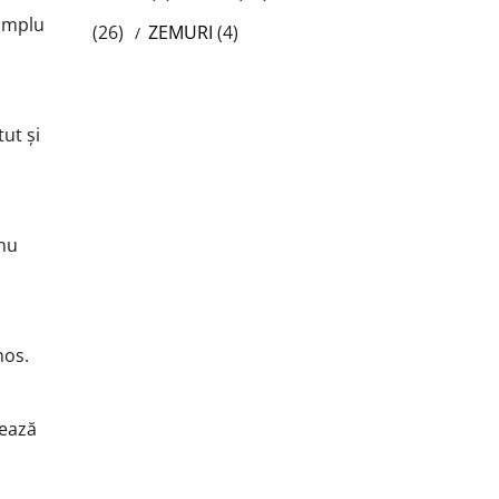
simplu
(26)
ZEMURI
(4)
tut și
 nu
mos.
uează