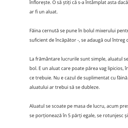
înflorește. O să știți că s-a întâmplat asta da
ar fi un aluat.
Făina cernută se pune în bolul mixerului pentr
suficient de încăpător -, se adaugă oul întreg 
La frământare lucrurile sunt simple, aluatul 
bol. E un aluat care poate părea vag lipicios,
ce trebuie. Nu e cazul de suplimentat cu făin
aluatului ar trebui să se dubleze.
Aluatul se scoate pe masa de lucru, acum pres
se porționează în 5 părți egale, se rotunjesc 