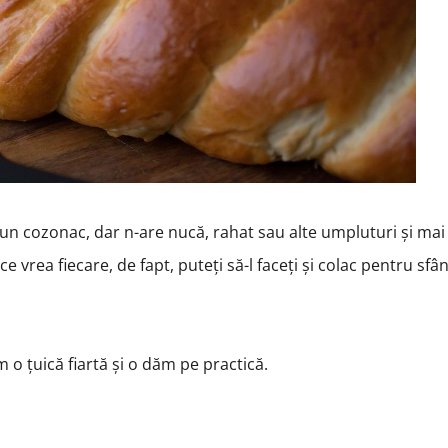
a un cozonac, dar n-are nucă, rahat sau alte umpluturi și mai 
ce vrea fiecare, de fapt, puteți să-l faceți și colac pentru sfâ
m o țuică fiartă și o dăm pe practică.