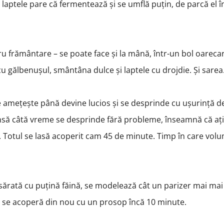
că laptele pare că fermentează și se umflă puțin, de parcă el î
u frământare – se poate face și la mână, într-un bol oareca
cu gălbenușul, smântâna dulce și laptele cu drojdie. Și sarea
se amețește până devine lucios și se desprinde cu ușurință d
 însă câtă vreme se desprinde fără probleme, înseamnă că ați
ă. Totul se lasă acoperit cam 45 de minute. Timp în care vol
ărată cu puțină făină, se modelează cât un parizer mai mai
și se acoperă din nou cu un prosop încă 10 minute.