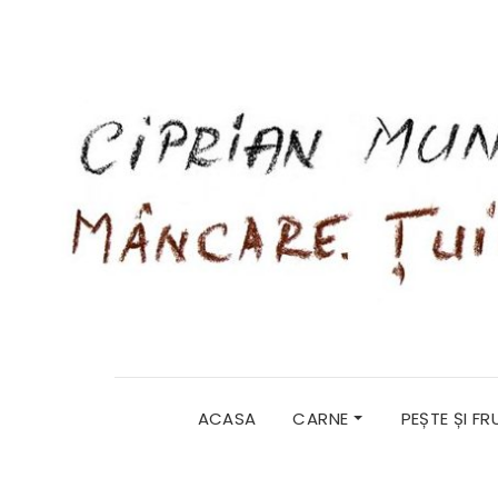
ACASA
CARNE
PEȘTE ȘI F