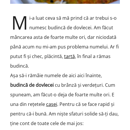
M
i-a luat ceva să mă prind că ar trebui s-o
numesc budincă de dovlecei. Am făcut
mâncarea asta de foarte multe ori, dar niciodată
până acum nu mi-am pus problema numelui. Ar fi
putut fi și chec, plăcintă,
tartă
, în final a rămas
budincă.
Așa să-i rămâie numele de aici aici înainte,
budincă de dovlecei
cu brânză și verdețuri. Cum
spuneam, am făcut-o deja de foarte multe ori. E
una din rețetele
casei
. Pentru că se face rapid și
pentru că-i bună. Am niște sfaturi solide să-ți dau,
ține cont de toate cele de mai jos: