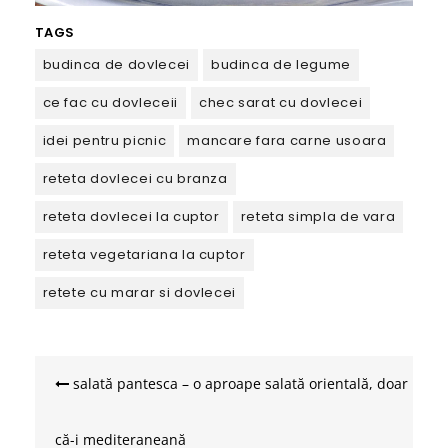
TAGS
budinca de dovlecei
budinca de legume
ce fac cu dovleceii
chec sarat cu dovlecei
idei pentru picnic
mancare fara carne usoara
reteta dovlecei cu branza
reteta dovlecei la cuptor
reteta simpla de vara
reteta vegetariana la cuptor
retete cu marar si dovlecei
Navigare
în
salată pantesca – o aproape salată orientală, doar
articole
că-i mediteraneană