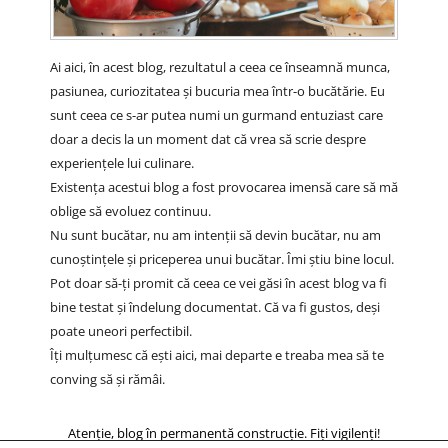
Ai aici, în acest blog, rezultatul a ceea ce înseamnă munca,
pasiunea, curiozitatea și bucuria mea într-o bucătărie. Eu
sunt ceea ce s-ar putea numi un gurmand entuziast care
doar a decis la un moment dat că vrea să scrie despre
experiențele lui culinare.
Existența acestui blog a fost provocarea imensă care să mă
oblige să evoluez continuu.
Nu sunt bucătar, nu am intenții să devin bucătar, nu am
cunoștințele și priceperea unui bucătar. Îmi știu bine locul.
Pot doar să-ți promit că ceea ce vei găsi în acest blog va fi
bine testat și îndelung documentat. Că va fi gustos, deși
poate uneori perfectibil.
Îți mulțumesc că ești aici, mai departe e treaba mea să te
conving să și rămâi.
Atenție, blog în permanentă construcție. Fiți vigilenți!