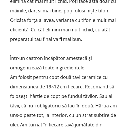
elimina cât mai mult lichid. Poți face asta doar cu
mâinile, dar, și mai bine, poți folosi niște tifon.
Oricâtă forță ai avea, varianta cu tifon e mult mai
eficientă. Cu cât elimini mai mult lichid, cu atât
preparatul tău final va fi mai bun.
Într-un castron încăpător amestecă și
omogenizează toate ingredientele.
Am folosit pentru copt două tăvi ceramice cu
dimensiunea de 19×12 cm fiecare. Recomand să
folosești hârtie de copt pe fundul tăvilor. Sau al
tăvii, că nu-i obligatoriu să faci în două. Hârtia am
uns-o peste tot, la interior, cu un strat subțire de
ulei. Am turnat în fiecare tavă jumătate din