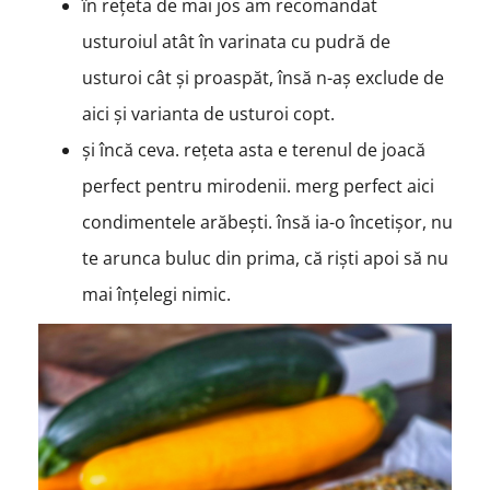
în rețeta de mai jos am recomandat
usturoiul atât în varinata cu pudră de
usturoi cât și proaspăt, însă n-aș exclude de
aici și varianta de usturoi copt.
și încă ceva. rețeta asta e terenul de joacă
perfect pentru mirodenii. merg perfect aici
condimentele arăbești. însă ia-o încetișor, nu
te arunca buluc din prima, că riști apoi să nu
mai înțelegi nimic.