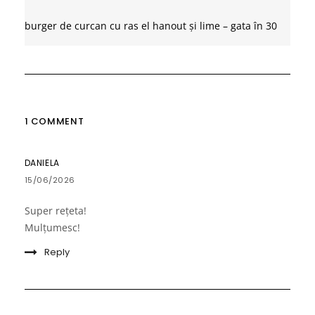
burger de curcan cu ras el hanout și lime – gata în 30
de minute
1 COMMENT
DANIELA
15/06/2026
Super rețeta!
Mulțumesc!
Reply