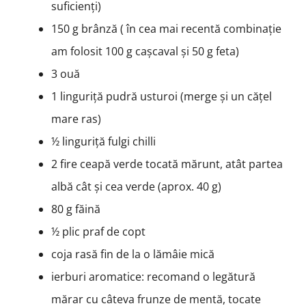
suficienți)
150 g brânză ( în cea mai recentă combinație
am folosit 100 g cașcaval și 50 g feta)
3 ouă
1 linguriță pudră usturoi (merge și un cățel
mare ras)
½ linguriță fulgi chilli
2 fire ceapă verde tocată mărunt, atât partea
albă cât și cea verde (aprox. 40 g)
80 g făină
½ plic praf de copt
coja rasă fin de la o lămâie mică
ierburi aromatice: recomand o legătură
mărar cu câteva frunze de mentă, tocate