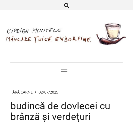
Toggle
Navigation
/
FĂRĂ CARNE
02/07/2025
budincă de dovlecei cu
brânză și verdețuri