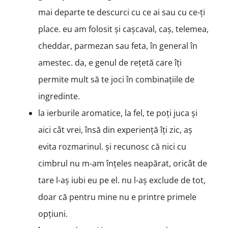
mai departe te descurci cu ce ai sau cu ce-ți
place. eu am folosit și cașcaval, caș, telemea,
cheddar, parmezan sau feta, în general în
amestec. da, e genul de rețetă care îți
permite mult să te joci în combinațiile de
ingredinte.
la ierburile aromatice, la fel, te poți juca și
aici cât vrei, însă din experiență îți zic, aș
evita rozmarinul. și recunosc că nici cu
cimbrul nu m-am înțeles neapărat, oricât de
tare l-aș iubi eu pe el. nu l-aș exclude de tot,
doar că pentru mine nu e printre primele
opțiuni.