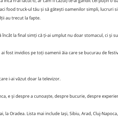
 încă n-ai făcut-o, ar cam fi cazul) te-ai gândit cel puțin o d
ci food truck-ul tău și să gătești oamenilor simpli, lucruri s
ții au trecut la fapte.
ncât la final simți că ți-ai umplut nu doar stomacul, ci și suf
i ai fost invidios pe toți oamenii ăia care se bucurau de festi
are i-ai văzut doar la televizor.
ca, e și despre a cunoaște, despre bucurie, despre experie
, la Oradea. Lista mai include Iași, Sibiu, Arad, Cluj-Napoca