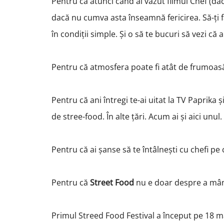
Pentru că atunci când ai văzut filmul Chef (dacă
dacă nu cumva asta înseamnă fericirea. Să-ți fa
în condiții simple. Și o să te bucuri să vezi că al
Pentru că atmosfera poate fi atât de frumoasă î
Pentru că ani întregi te-ai uitat la TV Paprika ș
de stree-food. În alte țări. Acum ai și aici unul.
Pentru că ai șanse să te întâlnești cu chefi pe c
Pentru că
Street Food
nu e doar despre a mân
Primul Streed Food Festival a început pe 18 mai