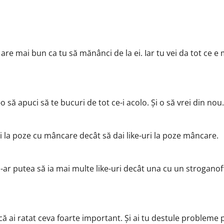
are mai bun ca tu să mănânci de la ei. Iar tu vei da tot ce e 
 să apuci să te bucuri de tot ce-i acolo. Și o să vrei din nou
ri la poze cu mâncare decât să dai like-uri la poze mâncare.
s-ar putea să ia mai multe like-uri decât una cu un stroganof
că ai ratat ceva foarte important. Și ai tu destule probleme 