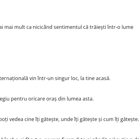
 ai mai mult ca nicicând sentimentul că trăiești într-o lume
ernațională vin într-un singur loc, la tine acasă.
ilegiu pentru oricare oraș din lumea asta.
oți vedea cine îți gătește, unde îți gătește și cum îți gătește