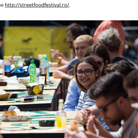
 pe
http://streetfoodfestival.ro/
.