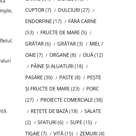
ată
CUPTOR
(7)
DULCIURI
(27)
imple,
ENDORFINE
(17)
FĂRĂ CARNE
(53)
FRUCTE DE MARE
(5)
letul.
GRĂTAR
(6)
GRĂTAR
(3)
MIEL /
OAIE
(7)
ORGANE
(8)
OUĂ
(12)
valuri
PÂINE ȘI ALUATURI
(18)
PASĂRE
(30)
PASTE
(8)
PEȘTE
ȘI FRUCTE DE MARE
(23)
PORC
(27)
PROIECTE COMERCIALE
(38)
nță.
REȚETE DE BAZĂ
(18)
SALATE
(2)
SFATURI
(6)
SUPE
(15)
,
TIGAIE
(7)
VITĂ
(15)
ZEMURI
(4)