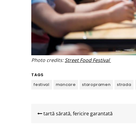
Photo credits:
Street Food Festival
TAGS
festival
mancare
staropramen
strada
Navigare
în
tartă sărată, fericire garantată
articole