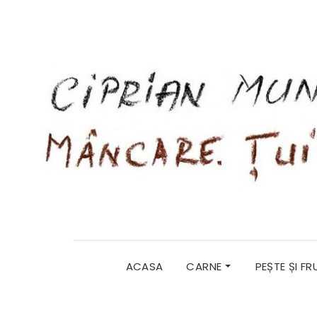
ACASA
CARNE
PEȘTE ȘI F