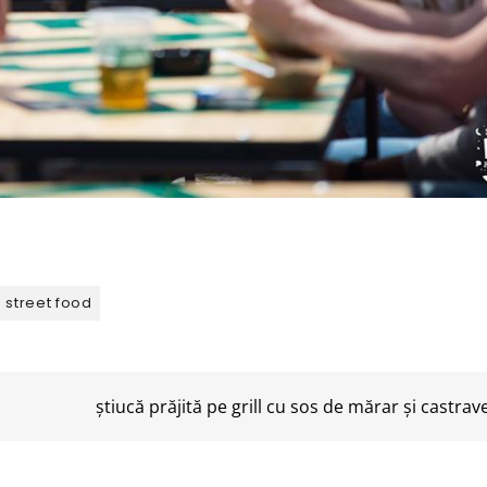
street food
știucă prăjită pe grill cu sos de mărar și castrav