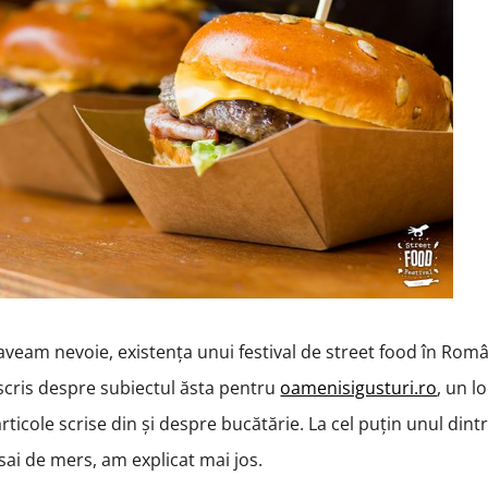
 aveam nevoie, existența unui festival de street food în Româ
cris despre subiectul ăsta pentru
oamenisigusturi.ro
, un l
rticole scrise din și despre bucătărie. La cel puțin unul dint
sai de mers, am explicat mai jos.