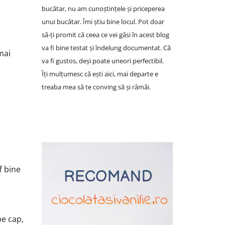
bucătar, nu am cunoștințele și priceperea
unui bucătar. Îmi știu bine locul. Pot doar
să-ți promit că ceea ce vei găsi în acest blog
va fi bine testat și îndelung documentat. Că
mai
va fi gustos, deși poate uneori perfectibil.
Îți mulțumesc că ești aici, mai departe e
treaba mea să te conving să și rămâi.
.
f bine
pe cap,