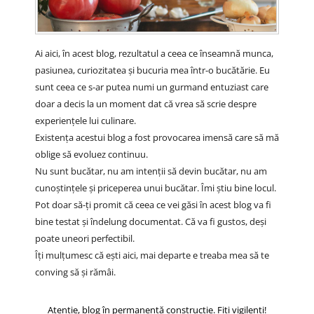
Ai aici, în acest blog, rezultatul a ceea ce înseamnă munca,
pasiunea, curiozitatea și bucuria mea într-o bucătărie. Eu
sunt ceea ce s-ar putea numi un gurmand entuziast care
doar a decis la un moment dat că vrea să scrie despre
experiențele lui culinare.
Existența acestui blog a fost provocarea imensă care să mă
oblige să evoluez continuu.
Nu sunt bucătar, nu am intenții să devin bucătar, nu am
cunoștințele și priceperea unui bucătar. Îmi știu bine locul.
Pot doar să-ți promit că ceea ce vei găsi în acest blog va fi
bine testat și îndelung documentat. Că va fi gustos, deși
poate uneori perfectibil.
Îți mulțumesc că ești aici, mai departe e treaba mea să te
conving să și rămâi.
Atenție, blog în permanentă construcție. Fiți vigilenți!