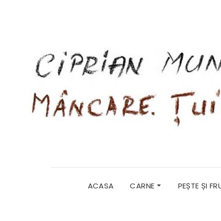
ACASA
CARNE
PEȘTE ȘI F