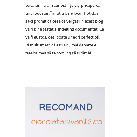
bucătar, nu am cunoștințele și priceperea
unui bucătar. Îmi știu bine locul. Pot doar
să-ți promit că ceea ce vei găsi în acest blog
va fi bine testat și îndelung documentat. Că
va fi gustos, deși poate uneori perfectibil.
Îți mulțumesc că ești aici, mai departe e
treaba mea să te conving să și rămâi.