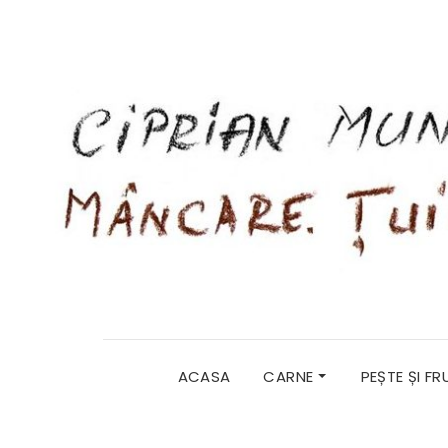
ACASA
CARNE
PEȘTE ȘI F