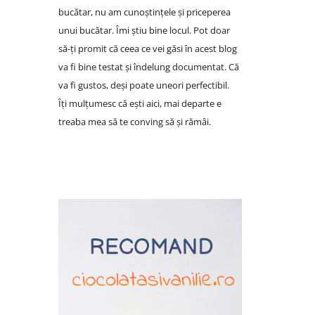
bucătar, nu am cunoștințele și priceperea
unui bucătar. Îmi știu bine locul. Pot doar
să-ți promit că ceea ce vei găsi în acest blog
va fi bine testat și îndelung documentat. Că
va fi gustos, deși poate uneori perfectibil.
Îți mulțumesc că ești aici, mai departe e
treaba mea să te conving să și rămâi.