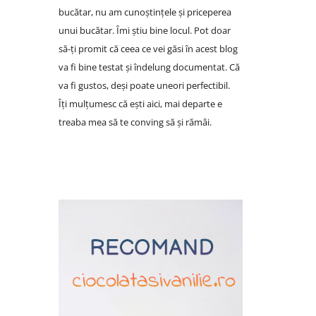
bucătar, nu am cunoștințele și priceperea
unui bucătar. Îmi știu bine locul. Pot doar
să-ți promit că ceea ce vei găsi în acest blog
va fi bine testat și îndelung documentat. Că
va fi gustos, deși poate uneori perfectibil.
Îți mulțumesc că ești aici, mai departe e
treaba mea să te conving să și rămâi.