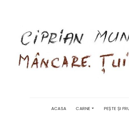
ACASA
CARNE
PEȘTE ȘI F