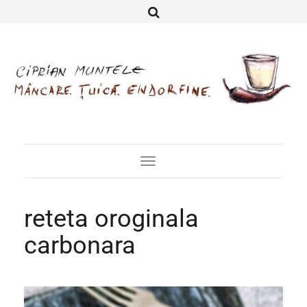
Toggle
Navigation
reteta oroginala
carbonara