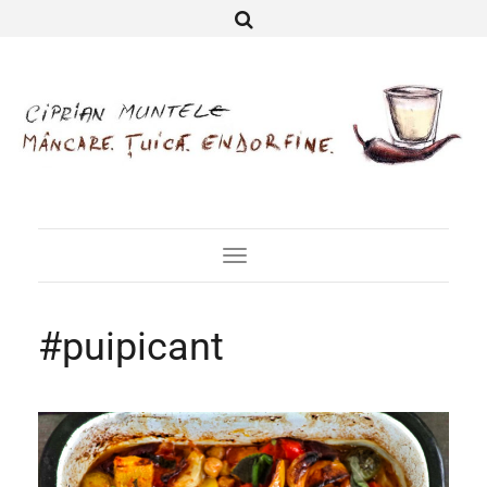
Toggle
Navigation
#puipicant