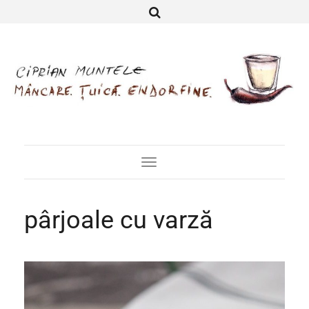
Toggle
Navigation
pârjoale cu varză