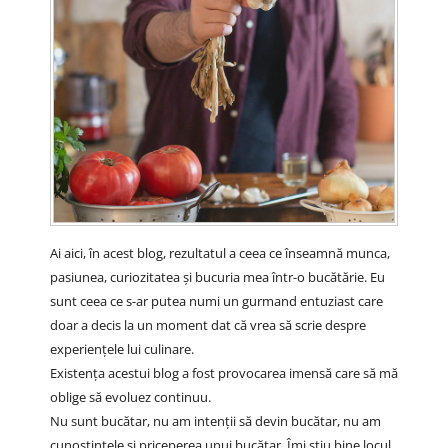
Ai aici, în acest blog, rezultatul a ceea ce înseamnă munca,
pasiunea, curiozitatea și bucuria mea într-o bucătărie. Eu
sunt ceea ce s-ar putea numi un gurmand entuziast care
doar a decis la un moment dat că vrea să scrie despre
experiențele lui culinare.
Existența acestui blog a fost provocarea imensă care să mă
oblige să evoluez continuu.
Nu sunt bucătar, nu am intenții să devin bucătar, nu am
cunoștințele și priceperea unui bucătar. Îmi știu bine locul.