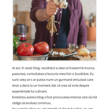
Ai aici, în acest blog, rezultatul a ceea ce înseamnă munca,
pasiunea, curiozitatea și bucuria mea într-o bucătărie. Eu
sunt ceea ce s-ar putea numi un gurmand entuziast care
doar a decis la un moment dat că vrea să scrie despre
experiențele lui culinare.
Existența acestui blog a fost provocarea imensă care să mă
oblige să evoluez continuu.
Nu sunt bucătar, nu am intenții să devin bucătar, nu am