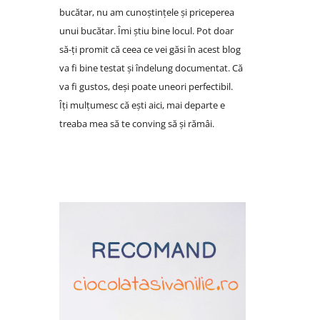
bucătar, nu am cunoștințele și priceperea
unui bucătar. Îmi știu bine locul. Pot doar
să-ți promit că ceea ce vei găsi în acest blog
va fi bine testat și îndelung documentat. Că
va fi gustos, deși poate uneori perfectibil.
Îți mulțumesc că ești aici, mai departe e
treaba mea să te conving să și rămâi.