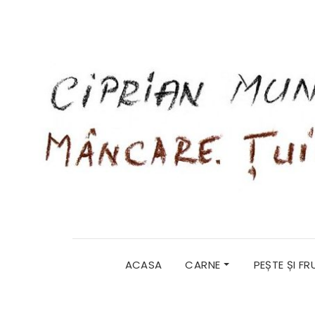
ACASA
CARNE
PEȘTE ȘI F