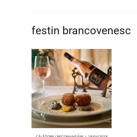
festin brancovenesc
CĂLĂTORII / RECOMANDĂRI
/
18/04/2018