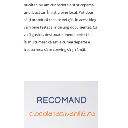
bucătar, nu am cunoștințele și priceperea
unui bucătar. Îmi știu bine locul. Pot doar
să-ți promit că ceea ce vei găsi în acest blog
va fi bine testat și îndelung documentat. Că
va fi gustos, deși poate uneori perfectibil.
Îți mulțumesc că ești aici, mai departe e
treaba mea să te conving să și rămâi.