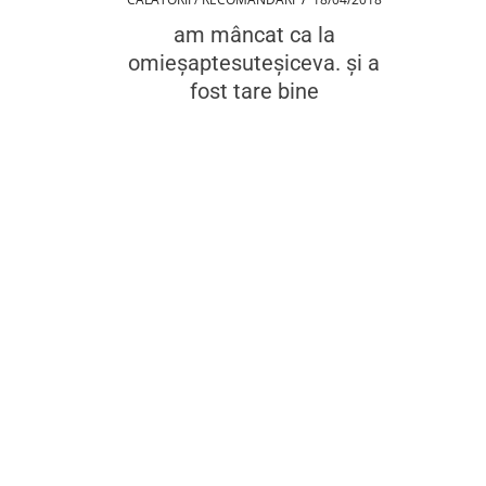
am mâncat ca la
omieşaptesuteșiceva. și a
fost tare bine