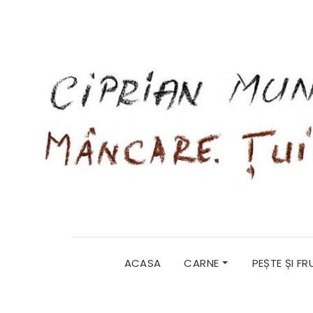
ACASA
CARNE
PEȘTE ȘI F