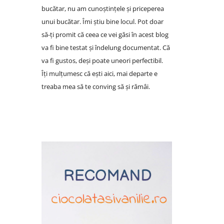
bucătar, nu am cunoștințele și priceperea
unui bucătar. Îmi știu bine locul. Pot doar
să-ți promit că ceea ce vei găsi în acest blog
va fi bine testat și îndelung documentat. Că
va fi gustos, deși poate uneori perfectibil.
Îți mulțumesc că ești aici, mai departe e
treaba mea să te conving să și rămâi.