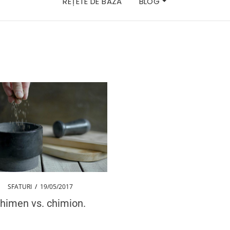
REȚETE DE BAZĂ
BLOG
SFATURI
/
19/05/2017
himen vs. chimion.