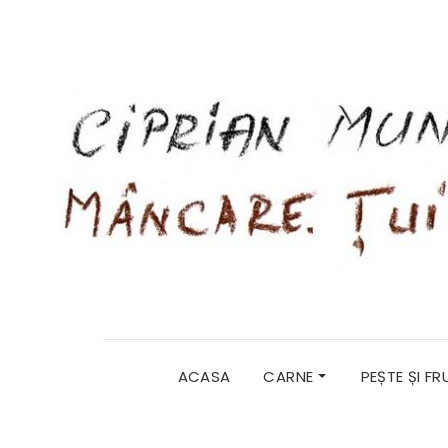
ACASA
CARNE
PEȘTE ȘI F