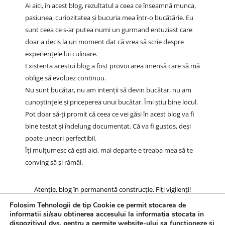
Ai aici, în acest blog, rezultatul a ceea ce înseamnă munca,
pasiunea, curiozitatea și bucuria mea într-o bucătărie. Eu
sunt ceea ce s-ar putea numi un gurmand entuziast care
doar a decis la un moment dat că vrea să scrie despre
experiențele lui culinare.
Existența acestui blog a fost provocarea imensă care să mă
oblige să evoluez continuu.
Nu sunt bucătar, nu am intenții să devin bucătar, nu am
cunoștințele și priceperea unui bucătar. Îmi știu bine locul.
Pot doar să-ți promit că ceea ce vei găsi în acest blog va fi
bine testat și îndelung documentat. Că va fi gustos, deși
poate uneori perfectibil.
Îți mulțumesc că ești aici, mai departe e treaba mea să te
conving să și rămâi.
Atenție, blog în permanentă construcție. Fiți vigilenți!
Folosim Tehnologii de tip Cookie ce permit stocarea de
informatii si/sau obtinerea accesului la informatia stocata in
dispozitivul dvs. pentru a permite website-ului sa functioneze si