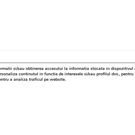
matii si/sau obtinerea accesului la informatia stocata in dispozitivul 
Atenție, blog în permanentă construcție. Fiți vigilenți!
onaliza continutul in functie de interesele si/sau profilul dvs., pentru
pentru a analiza traficul pe website.