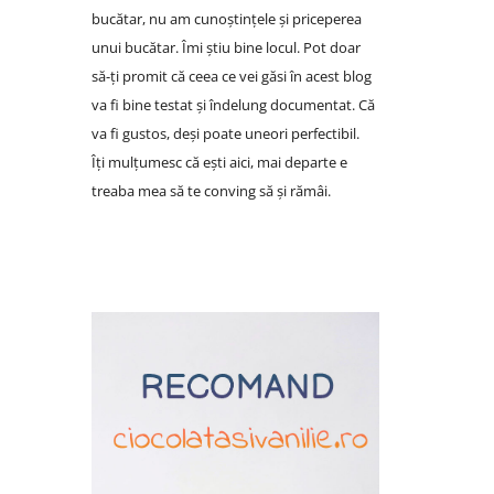
bucătar, nu am cunoștințele și priceperea
unui bucătar. Îmi știu bine locul. Pot doar
să-ți promit că ceea ce vei găsi în acest blog
va fi bine testat și îndelung documentat. Că
va fi gustos, deși poate uneori perfectibil.
Îți mulțumesc că ești aici, mai departe e
treaba mea să te conving să și rămâi.