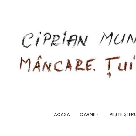
ACASA
CARNE
PEȘTE ȘI F