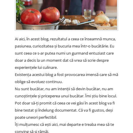
Ai aici, în acest blog, rezultatul a ceea ce înseamnă munca,
pasiunea, curiozitatea și bucuria mea într-o bucătărie. Eu
sunt ceea ce s-ar putea numi un gurmand entuziast care
doar a decis la un moment dat că vrea să scrie despre
experiențele lui culinare.
Existența acestui blog a fost provocarea imensă care să mă
oblige să evoluez continuu.
Nu sunt bucătar, nu am intenții să devin bucătar, nu am
cunoștințele și priceperea unui bucătar. Îmi știu bine locul.
Pot doar să-ți promit că ceea ce vei găsi în acest blog va fi
bine testat și îndelung documentat. Că va fi gustos, deși
poate uneori perfectibil.
Îți mulțumesc că ești aici, mai departe e treaba mea să te
conving să și rămâi.