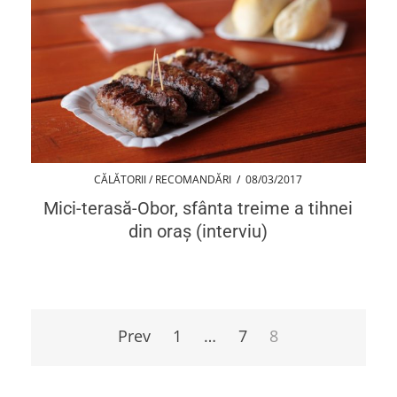
CĂLĂTORII / RECOMANDĂRI
/
08/03/2017
Mici-terasă-Obor, sfânta treime a tihnei
din oraș (interviu)
Paginație
articole
Prev
1
…
7
8